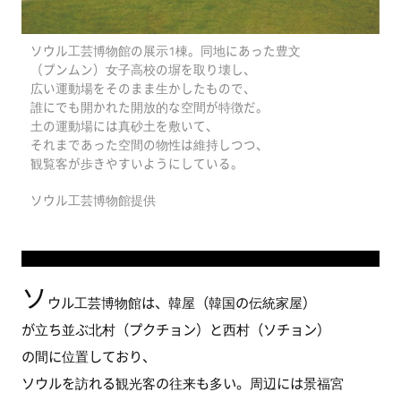
ソウル工芸博物館の展示1棟。同地にあった豊文
（プンムン）女子高校の塀を取り壊し、
広い運動場をそのまま生かしたもので、
誰にでも開かれた開放的な空間が特徴だ。
土の運動場には真砂土を敷いて、
それまであった空間の物性は維持しつつ、
観覧客が歩きやすいようにしている。
ソウル工芸博物館提供
ソ
ウル工芸博物館は、韓屋（韓国の伝統家屋）
が立ち並ぶ北村（プクチョン）と西村（ソチョン）
の間に位置しており、
ソウルを訪れる観光客の往来も多い。周辺には景福宮