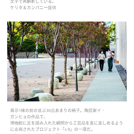
文字で再解釈している。
ケリタ＆カンパニー提供
展示1棟の前の並ぶ30点あまりの椅子。陶芸家イ・
ガンヒョの作品で、
博物館に足を踏み入れた瞬間から工芸品を直に楽しめるよう
に企画されたプロジェクト「s 9」の一環だ。