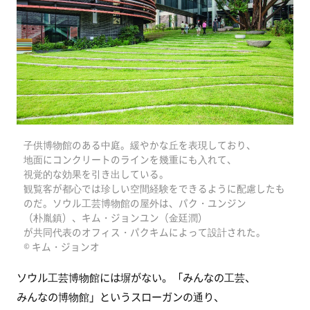
子供博物館のある中庭。緩やかな丘を表現しており、
地面にコンクリートのラインを幾重にも入れて、
視覚的な効果を引き出している。
観覧客が都心では珍しい空間経験をできるように配慮したも
のだ。ソウル工芸博物館の屋外は、パク・ユンジン
（朴胤鎮）、キム・ジョンユン（金廷潤）
が共同代表のオフィス・パクキムによって設計された。
© キム・ジョンオ
ソウル工芸博物館には塀がない。「みんなの工芸、
みんなの博物館」というスローガンの通り、