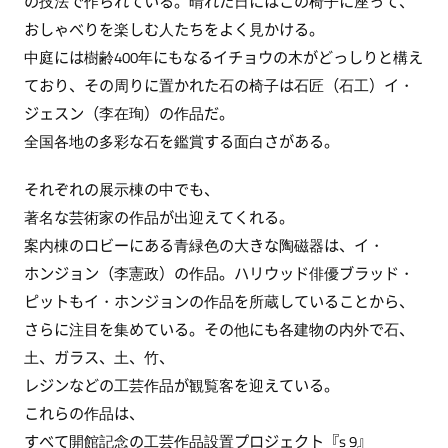
の技法で作られている。晴れた日にはこの椅子に座って、
おしゃべりを楽しむ人たちをよく見かける。
中庭には樹齢400年にもなるイチョウの木がどっしりと構え
ており、その周りに置かれた石の椅子は石匠（石工）イ・
ジェスン（李在珣）の作品だ。
全国各地の多彩な石を鑑賞する面白さがある。
それぞれの展示棟の中でも、
著名な芸術家の作品が出迎えてくれる。
案内棟のロビーにある青緑色の大きな陶磁器は、イ・
ホンジョン（李憲政）の作品。ハリウッド俳優ブラッド・
ピットもイ・ホンジョンの作品を所蔵していることから、
さらに注目を集めている。その他にも各建物の内外で石、
土、ガラス、土、竹、
レジンなどの工芸作品が観覧客を迎えている。
これらの作品は、
すべて開館記念の工芸作品設置プロジェクト『s 9』