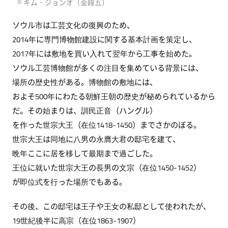
© キム・ジョンオ（金鐘五）
ソウル市は工芸文化の復興のため、
2014年に専門博物館建設に関する基本計画を策定し、
2017年には敷地を買い入れて翌年から工事を始めた。
ソウル工芸博物館が多くの注目を集めている背景には、
場所の歴史性がある。博物館の敷地には、
およそ500年にわたる朝鮮王朝の歴史が秘められているから
だ。その始まりは、訓民正音（ハングル）
を作った世宗大王（在位1418-1450）までさかのぼる。
世宗大王は同地に八男の永膺大君の邸宅を建て、
晩年ここに居を移して最期まで過ごした。
王位に就いた世宗大王の長男の文宗（在位1450-1452）
が即位式を行った場所でもある。
その後、この邸宅は王子や王女の私邸として使われたが、
19世紀後半に高宗（在位1863-1907）