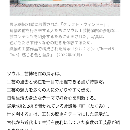
展示3棟の1階に設置された「クラフト・ウィンドー」。
建物の前を行き来する人たちにソウル工芸博物館の多彩な工
芸コンテンツを紹介するために企画された。写真は、
色がもたらす様々な心の動きを体験するため、
織物の工芸作品で構成された展示「シル：オン（Thread &
Own）感じる色と自身」（2022年10月）
ソウル工芸博物館の展示は、
工芸の過去と現在を一目で把握できる点が特徴だ。
工芸の魅力を多くの人に分かりやすく伝え、
日常生活の身近なテーマで好奇心を刺激する。
展示1棟と2棟で開かれている常設展『匠（たくみ）、
世を利する』は、工芸の歴史をテーマにした展示だ。
古代から近代まで生活を便利にしてきた多数の工芸品が紹