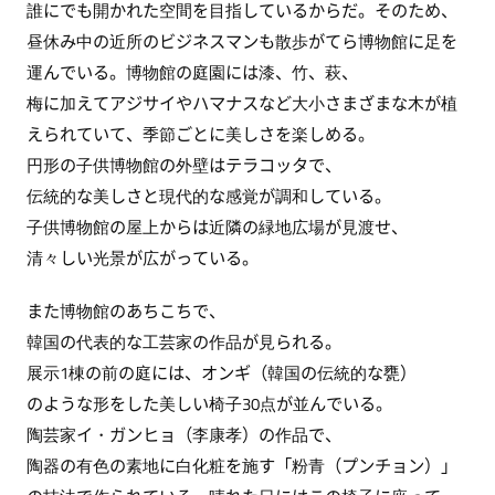
誰にでも開かれた空間を目指しているからだ。そのため、
昼休み中の近所のビジネスマンも散歩がてら博物館に足を
運んでいる。博物館の庭園には漆、竹、萩、
梅に加えてアジサイやハマナスなど大小さまざまな木が植
えられていて、季節ごとに美しさを楽しめる。
円形の子供博物館の外壁はテラコッタで、
伝統的な美しさと現代的な感覚が調和している。
子供博物館の屋上からは近隣の緑地広場が見渡せ、
清々しい光景が広がっている。
また博物館のあちこちで、
韓国の代表的な工芸家の作品が見られる。
展示1棟の前の庭には、オンギ（韓国の伝統的な甕）
のような形をした美しい椅子30点が並んでいる。
陶芸家イ・ガンヒョ（李康孝）の作品で、
陶器の有色の素地に白化粧を施す「粉青（プンチョン）」