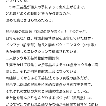
介されている。
一つの工芸品が職人の手によって出来上がるまで、
どれほど多くの時間と努力が必要なのか、
改めて感じさせられるだろう。
展示3棟の常設展『刺繍の花が咲く』と『ポジャギ、
日常を包む』は、韓国刺繍博物館を運営していた故ホ・
ドンファ（許東華）館長と妻のパク・ヨンスク（朴永淑）
氏が寄贈したコレクションで構成されている。
二人はソウル工芸博物館の開館前、
生涯をかけて収集した所蔵品およそ5000点をソウル市に寄
贈した。それが同博物館の土台になっている。
刺繍は古くからある工芸技法であり表現の媒体だが、
展示では刺繍の屏風を絵画的な観点から再び光を当て、
それぞれの文様の意味と刺繍の技法を紹介している。
また物を運んだり包んだりするポジャギ（風呂敷）は、
かつて宮廷で使われた華やかな物から民間で日常的に使わ