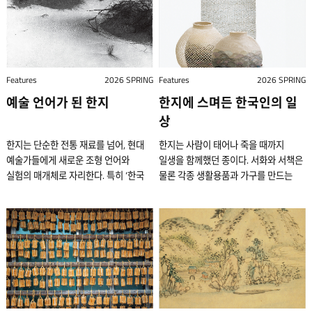
관심이 커졌고, 그 시기 서구의 파인
레스토랑이 40곳이 넘고, 한국
대표적 식품 기업 중 하나인 샘표의
위해 설치된 기관으로, 조선 시대
현대인의 일상생활 속에 아름답게
실제로 시간을 견디는 재료로
다이닝 문화를 학습한 셰프들이 하나둘
셰프들은 글로벌 미식 무대에서 어깨를
‘우리맛연구중심'을 이끌며, 한식의
관리들은 이곳에 들어가는 것을
스며들고 있다. 전통문화 연구소
평가받는다. 닥나무 껍질이 원료인
독립형 레스토랑을 차리면서 국내 파인
나란히 한다. 국내 파인 다이닝 역사는
뿌리인 전통 장을 현대적으로 정립하는
영예롭게 여겼다. 성대하게 거행된
온지음과 그래픽 디자인 스튜디오 fnt가
한지는 국내 여러 지역에서 생산되며, 각
다이닝 문화가 본격화됐다. 서양이나
유럽이나 일본처럼 오랜 세월 다듬어진
연구에 매진해 왔다. 이곳은 과학적인
행사였기에 진연과 진찬에는 수많은
협업하여 제작한 한지 제품들. 한국 전통
지역에는 대를 이어 전통 기법으로
같은 아시아권인 일본에 견줘 역사가
미식 문화의 토대 위에 서있지는 않다.
프로세스를 통해 다양한 관점에서
인원과 물자가 동원되었고, 경비도 매우
직물 문양을 디지털 패턴으로 만든 후
한지를 만드는 공방이 여럿 있다. 지역별
짧은 편이다. 하지만 짧은 역사에도 성장
하지만 응축된 서사를 써내려 가고 있는
한식을 연구하는 기관이다. 그런가 하면
Features
2026 SPRING
많이 들었다. 그래서 왕은 신하들의
Features
2026 SPRING
이를 실크스크린 기법으로 한지에
한지는 저마다 물성과 쓰임새가 조금씩
속도는 빨랐다. 100년 역사가 넘는 미식
셰프들의 노력과 시대의 흐름이 현재의
2023년에는 뉴욕의 미슐랭 2스타
요청을 거부하다가 세 번째 요청이
예술 언어가 된 한지
한지에 스며든 한국인의 일
인쇄했다. 온지음 제공, 사진 김잔듸
다른데, 이는 기후와 토양, 수질 등
안내서 ‘미슐랭 가이드’ 별점을 받은
파인 다이닝 신을 재편하고 있다는
레스토랑 아토믹스의 박정현 셰프와
들어오면 어쩔 수 없이 허락했다. 조선의
최근 한지를 사용하는 공예 작가들이
닥나무의 생육 환경을 비롯해 제조
상
레스토랑이 한국에 수두룩하다. 매년
사실은 분명하다. 특급 호텔에서 태동한
함께 10년의 연구 끝에 집필한 영문
왕들은 국가적 행사가 자신과 관련될
예전과 비교해 훌쩍 많아진 것을 느낄 수
방법에도 차이가 있기 때문이다.
순위를 발표하는 미식 행사 ‘아시아
미식 문화 파인 다이닝 레스토랑에서
한식 조리서 『더 코리안 쿡북』을
경우, 두 번은 거절하고 세 번째에
한지는 단순한 전통 재료를 넘어, 현대
한지는 사람이 태어나 죽을 때까지
있다. 가장 확실한 이유는 한지 자체가
한국공예·디자인문화진흥원 제공
베스트 레스토랑 50’에도 이름을
인테리어는 셰프가 추구하는 요리
세계적 예술 출판사 파이돈에서
허락하는 관행이 있었다. 왕의 윤허가
예술가들에게 새로운 조형 언어와
일생을 함께했던 종이다. 서화와 서책은
최고의 매체이자 소재이기 때문일
종이는 연약한 물질로 인식된다. 손에
올리는 레스토랑이 늘고 있다. 다양한
철학을 직관적으로 보여주는 시각적
발행하며, 한식의 가치를 전 세계에
떨어지면, 행사 주관자는 잔치 전반을
실험의 매개체로 자리한다. 특히 ‘한국
물론 각종 생활용품과 가구를 만드는
것이다. 한지가 제작되는 과정을
쥐면 구겨지고, 물에 닿으면 흐트러지며,
데이터를 기반으로 전 세계 레스토랑
장치이자 미식 경험 설계의 중요한 요소
증명해 보였다. 지난해부터는 세계 최고
준비하고 진행할 각 부서의 관원들로
작가’로서 자신의 정체성을 찾고자
데도 널리 쓰였고, 그런 까닭에 다양한
들여다보면 세상에 이렇게 귀하고
불 앞에서는 순식간에 사라진다. 그러나
순위를 발표해 권위를 확보한 프랑스
중 하나다. 사진은 서울 청담동에 위치한
권위의 미식 평가 가이드 월드 50
임시 조직을 꾸렸다. 이 조직을 통해
갈망한 이들에게 한지는 그 자체로
한지 공예 기법이 발달할 수 있었다.
정성스러운 소재가 또 있을까 싶다.
인류는 이 연약한 재료에 역사를
미식 가이드 ‘라 리스트’에도 한국
밍글스의 내부 모습이다. 한국적 정서를
베스트 레스토랑의 한국 의장으로서,
일정, 참석자, 규모, 상차림 등 세세한
비서구적 예술 철학의 구현을 가능케 한
또한 한옥 부재로 사용돼 한국인의 주거
닥나무를 심고, 수시로 순을 솎아내고,
기록했고, 예술을 남겼으며, 기억을
레스토랑 진입 속도가 빠르다. 정관
담고 있으면서도 새로움을 추구하는
글로벌 미식계에서 한국의 목소리를
내용이 확정됐다. 왕실 연회의 기획과
본질적 방법론이었다. 천년 역사를 가진
문화 속에도 깊숙이 뿌리내렸다.
잿물을 만들기 위한 농사를 따로 짓고,
보존해 왔다. 종이는 약하지만, 가장
스님이 죽순을 손질하고 있다. 한국 사찰
강민구 셰프의 철학이 엿보이는
대변하는 오피니언 리더로 활약 중이다.
준비 국립고궁박물관 상설전시실에서
한지는 시대의 미감과 예술의 가치가
2024년 국립민속박물관 파주에서 열린
겨울이 가까워지면 마침내 닥나무를
오래 버텨온 매체이기도 하다. 종이
음식의 대가로 통하는 정관 스님은
공간이다. ⓒ 밍글스 우리나라 고급
미슐랭 가이드가 보수적이며 엄격한
볼 수 있는 조선 왕실의 연회 상차림
급변하고 있는 오늘날에도 한국 미술의
수장형 전시 의 전시작 중 일부인 김선애
찌고 말리고 삶고 세척해 한 장의 종이로
중에서도 한지는 특별한 위치에 있다.
넷플릭스 다큐멘터리 시리즈 에 출연해
미식의 역사는 특급 호텔에서 시작됐다.
관점으로 톱 레스토랑을 선정하는 데
재현 모습이다. 잔치의 주인공 뒤에는
동시대성을 생생하게 증명하는 예술
장인의 작품. 높이 153㎝의 발을
만들어낸다. 공예 작가들이 사용하는
한지는 단순히 ‘한국의 전통 종이’라는
해외에도 널리 알려졌으며, 국내외
한국 관광·호텔 산업의 본격적 태동기인
반해 월드 50 베스트 레스토랑은
일월오봉도나 십장생도 같은 병풍을
언어로 주목받고 있다. < Opening 21
비롯해 두 점의 달항아리 모두 지승을
모든 재료는 표면에 그 ‘물성의 영혼’이
설명만으로는 담기 어려운 물성을
정상급 셰프들에게 큰 영향을 끼쳤다.
1970~80년대, 서울 호텔 신라와
트렌드를 이끄는 화두를 던지는
세우고, 앞에는 잔치의 규모와 주인공의