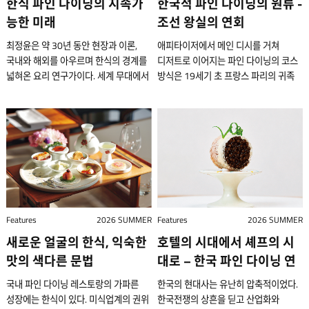
한식 파인 다이닝의 지속가
한국적 파인 다이닝의 원류 -
능한 미래
조선 왕실의 연회
최정윤은 약 30년 동안 현장과 이론,
애피타이저에서 메인 디시를 거쳐
국내와 해외를 아우르며 한식의 경계를
디저트로 이어지는 파인 다이닝의 코스
넓혀온 요리 연구가이다. 세계 무대에서
방식은 19세기 초 프랑스 파리의 귀족
지속적으로 성장할 수 있는 한식의 미래
계급과 고급 레스토랑에 도입되어,
생태계를 구축하기 위해 2023년
19세기 중후반 기본 형식으로 자리
비영리 사단법인 난로학원을 설립해
잡았다. 그런데 시선을 조선
운영 중이다. 2025년에는 ‘월드 50
(1392~1910) 왕실의 연회로 돌리면
베스트 레스토랑’ 한국 의장으로
뜻밖의 사실과 마주치게 된다. 조선
임명되어 한국과 세계의 미식계를 잇는
왕실은 이미 15세기 이래 코스
가교 역할도 하고 있다. 서울 북촌에
방식으로 음식을 제공하고, 전국에서
자리한 찻집 해온에서 그녀를 만났다.
최고의 식재료를 조달하며, 전문 요리사
최정윤 난로학원 의장은 한국 미식
조직을 운영하는 정교한 연회 시스템을
Features
2026 SUMMER
Features
2026 SUMMER
문화의 지속 가능한 생태계를 만드는
갖추고 있었다. . 1848. 종이에 채색.
새로운 얼굴의 한식, 익숙한
호텔의 시대에서 셰프의 시
일을 자신의 가장 중요한 과제로 삼고
141.5 × 49.5 cm(한 폭).
있다. 조선 시대 한양(현재의 서울)
국립중앙박물관 소장. 1848년 당시
맛의 색다른 문법
대로 – 한국 파인 다이닝 연
에서는 날씨가 쌀쌀해지는 음력
임금이었던 헌종(재위 1834~1849)이
대기
국내 파인 다이닝 레스토랑의 가파른
한국의 현대사는 유난히 압축적이었다.
10월이면 선비들이 모여 숯불을 지핀
할머니 순원왕후의 육순(60세)과
성장에는 한식이 있다. 미식업계의 권위
한국전쟁의 상흔을 딛고 산업화와
화로에 고기를 구워 먹으며 풍류를
어머니 신정왕후의 망오(41세)를