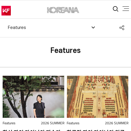
통합
S
Features
공
Features
Features
2026 SUMMER
Features
2026 SUMMER