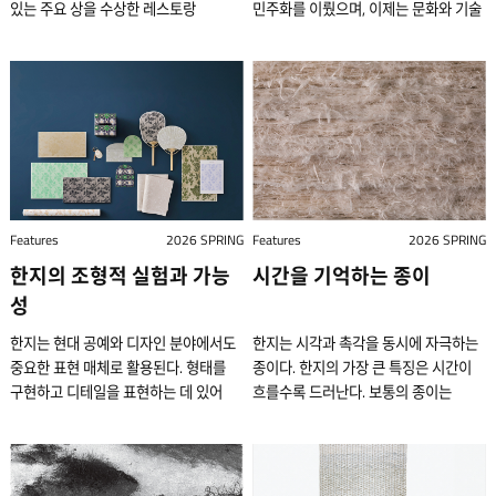
있는 주요 상을 수상한 레스토랑
민주화를 이뤘으며, 이제는 문화와 기술
즐기던 풍속이 있었다. 이를 난로회라
경축하기 위해 개최한 궁중 연회의
대부분이 파인 다이닝에 한식을 접목한
분야에서 세계의 주목을 받고 있다.
한다. 최정윤 의장은 여기에서 착안해
모습을 담은 8폭 병풍 그림이다. 그중 이
곳들이다. 프랑스나 이탈리아, 미국 등
한국의 식문화 또한 역동적인 변화의
2022년 난로회라는 미식 커뮤니티를
장면은 창덕궁에서 헌종이 주관하여
서양에서도 흔히 경험할 수 있는
흐름 속에서 성장해 왔다. 특히 최근에는
만들었다. 국내 내로라하는 셰프들을
거행한 의례를 묘사했다. ⓒ
음식이었다면 해외에서 굳이 한국
소수 계층을 중심으로 향유되던 파인
비롯해 각계 전문가들이 이 모임에
국립중앙박물관 조선 왕실에서는
레스토랑에 시선을 둘 이유가 없다. 이
다이닝이 일반 대중의 관심을 끌며,
다녀갔다. 지금까지 40회 이상, 600명
규모가 큰 연회를 ‘진연’ 또는 ‘진찬’이라
점은 한국 레스토랑의 장점이자
대중문화의 한 영역으로 자리 잡기
넘게 참여한 이 모임은 한식의 현재와
불렀다. 이는 왕과 왕대비(선왕의 비)·
특별함이다. ‘숙수’는 조선 시대
시작했다. 안성재 셰프는
미래에 질문을 던지는 공론의 장이
왕비의 생일 전후에 열리는 잔치인데,
궁중에서 음식을 담당하던 남성
샌프란시스코에서 경력을 시작해 현재
되었다. 최 의장은 한 걸음 더 나아가
진연이 진찬에 비해 상대적으로
요리사를 일컫는다. 권우중 셰프는
모수 서울과 모수 홍콩을 운영 중이다.
다음 세대의 한식 인재를 양성하고
스케일이 컸다. 18세기 이후에는
Features
2026 SPRING
Features
2026 SPRING
자신의 성씨인 ‘권’과 ‘숙수’를 합쳐
모수 서울은 2023년판 미슐랭 가이드
글로벌 교류를 본격적으로 추진하기
규모와 관계없이 모든 연회를
한지의 조형적 실험과 가능
시간을 기억하는 종이
레스토랑 이름을 짓고, 한식의 본질을
서울에서 별 3개를 획득했으며, 재료의
위해, 이듬해 난로학원을 설립했다. 서울
진찬이라고 지칭했다. 진연 혹은 진찬이
계승하겠다는 의지를 담았다. 소반에
섬세한 뉘앙스를 감각적으로 표현해
성
조선호텔과 하얏트호텔 리젠시 퍼스
왕과 왕대비, 왕비의 매해 생일마다 열린
음식을 내는 상차림은 가장 한국적인
낸다고 평가받는다. 사진은 한 입 거리
호주의 레스토랑에서 셰프로 활동했던
것은 아니었다. 왕의 경우에는 즉위
한지는 현대 공예와 디자인 분야에서도
한지는 시각과 촉각을 동시에 자극하는
방식으로 한식의 품격을 경험하게 하기
요리인 캐비아 쌀 타르트. 모수 제공
그녀는 2007년 전설적인 레스토랑으로
20·30·40주년에, 생일은
중요한 표현 매체로 활용된다. 형태를
종이다. 한지의 가장 큰 특징은 시간이
위한 의도적 장치이다. 권숙수 제공
국내에서 파인 다이닝이 자리를 잡은
회자되는 스페인 엘 불리와
20·30·40·50·60세가 되었을 때
구현하고 디테일을 표현하는 데 있어
흐를수록 드러난다. 보통의 종이는
서양식 고급 정찬인 파인 다이닝
것은 그리 오래된 일이 아니다. 불과 몇
요리과학연구소 알리시아 재단에서
치렀다. 또한 70세까지 장수한 남성
한계가 없으며, 작가의 메시지를
시간이 지날수록 점차 약해지지만, 잘
레스토랑 문화가 한국에 정착한 지는
년 전만 해도 업계 종사자를 제외하고는
경험을 쌓으며 식재료와 음식을
관료 출신들이 입회했던 기로소에 왕이
유연하게 전달할 수 있기 때문이다.
만든 한지는 오히려 섬유가 안정되며
20여 년 됐다. 2000년대 초중반 소득
용어 자체도 낯설었다. 지금은 어떻게
체계적으로 분석하는 안목을 길렀다.
들어가면 이를 축하하는 연회도 열렸다.
이로써 한지는 고유의 문화유산을 넘어,
질긴 내구성을 획득한다. 그래서 한지는
수준이 높아지며 미식에 대한 대중의
됐을까? 서울에는 미슐랭 스타
이후 2010년부터 올해 봄까지는 국내
기로소는 연로한 고위 관료들의 친목을
동시대 작가들의 재해석을 통해
‘천년을 가는 종이’라는 수사를 넘어,