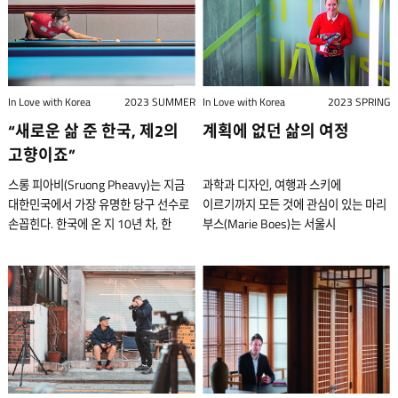
회상했다. 호주 태즈매니아 섬에서 자란
표지판은 외국인 방문객을 특별히
뒷골목에 자신의 첫 번째 빈티지 레코드
자신의 세계를 확장하고 싶어서였다.
왔다. 다양한 인종이 섞인 미국에서
알자스’에서 꾸리는 이 삶이 참 좋다고
리저우드는 집 안의 냉동실을 가득 채울
고려하지 않은 경우가 많았다. 인구
숍인 모자이크를 오픈했다. 신당동
그랬던 첫 마음과 너무 멀어져 있었다.
살다가 한민족으로 구성된 한국의 삶이
말한다. 프랑스 알자스에서 태어난
만큼 해산물을 잡을 수 있는 곳에서의
8,500여 명인 네덜란드의 작은 도시
일대가 유명세를 타기도 전이었다. 첫
변화가 필요했다. “이른 새벽부터 늦은
매우 흥미로웠다는 그녀는 한국 문화에
도미니크 씨는 오랜 세월 엔지니어로
가족 여행을 즐겼다. 그렇지만 냉동실을
그레이브(Grave)에서 자란 그에겐 도시
매장이 성공을 거두자 그는 온라인 판매
밤까지 일했어요. 잠을 거의 못 잤죠.
매료되어 계속 머물게 되었다. 메건 씨가
일하다 와인을 만들고 싶다는 꿈을
가득 채운 해산물과는 달리 그가 평소에
탐색의 기술이 필요치 않았다. “출구가
사업을 시작했고, 지난해 홍대 근처에 두
그렇게 6년쯤 일하다 갑자기
거실에 있는 넓은 감청색 소파에 앉아
이루기 위해 농업 대학에서 양조학을
주로 먹는 음식은 고기와 삶은 야채
아주 많은 지하철역은 익숙해지기
번째 오프라인 매장을 오픈했다. 재능은
In Love with Korea
2023 SUMMER
심근경색으로 쓰러져 응급실에 실려
In Love with Korea
2023 SPRING
있다. 거실 창가에는 아침 이슬이
전공하고 알자스 와이너리에서 경험을
그리고 으깬 감자였다. “외식은 약
어려웠어요. 한국어를 읽을 수 없으면
있지만 해외에 판매 채널이 부족한 국내
갔어요. 겨우 스물일곱 살에요. 계속
“새로운 삶 준 한국, 제2의
계획에 없던 삶의 여정
반짝이는 잔디밭이 보인다. 파주에 있는
쌓았다. 아내와 한국으로 들어온 후
5~6달러를 내고 펍(Pub) 음식을 먹는
정신이 혼미해질 정도였죠”라고 반
아티스트들을 알리고 싶어서,
이렇게 살다 간 죽을 수도 있겠다 싶던
그녀의 집은 고요하고 편안하다. 그녀가
충청북도 충주에 내추럴 와인을
고향이죠”
것이었고, 그것이 그 당시 저에게는
그늑튼 씨는 당시를 회상했다.
브레인댄스레코즈를 통해 한국
차에 새로운 기회가 생겼어요. 제가
미국 남부에서 자랄 때의 환경도 이와
생산하는 와이너리 ‘작은알자스’를
최고의 ‘파인 다이닝 경험’이었어요.”
“대도시의 젊은이가 되기 위한 어려움을
일렉트로닉 아티스트의 앨범을
일했던 미용실 부사장님이 한국에서
스롱 피아비(Sruong Pheavy)는 지금
과학과 디자인, 여행과 스키에
비슷했는데, 사슴이 가끔 정원에 들르곤
만들었다. 도미니크 에어케 씨가 있는
햄버거 뒤집기부터 시작해 실력 있는
겪고 있었죠.” 그렇지만 한국은 지속해서
제작하기 시작했다. 또한,
미용실을 차려보라고 권하셨거든요.
대한민국에서 가장 유명한 당구 선수로
이르기까지 모든 것에 관심이 있는 마리
했었다. 지난 십 년 동안 서울에서
작은 알자스는 고요한 듯 고요하지 않다.
셰프가 되기까지 리저우드가 십대가
그에게 긍정적인 인상을 남겼다. 다시
대한일렉트로닉스를 만들어 오래된
때마침 한국에 관심이 생겼던 터라 별
손꼽힌다. 한국에 온 지 10년 차, 한
부스(Marie Boes)는 서울시
살다가 남편과 작년에 태어난 쌍둥이와
마당에선 풍경(風磬 작은 종)이 쉼 없이
되었을 때, 그는 어머니를 도와 요리를
아시아로 석 달 후 반 그늑튼 씨는
음반을 재발매하거나 국내 아티스트의
망설임 없이 날아왔어요.” 한국으로 이끈
남자의 아내를 넘어 이제는 당당히
명예시민뿐만 아니라 많은 자격증을
함께 이곳에 정착하는 중이다. 그녀의
울려대고, 밭에선 새와 닭과 거위가
하기 시작했다. 당시 호주
네덜란드로 돌아갔고 일을 시작했다. 일
새 앨범을 발매했다. 그는 이 앨범에
한정판 운동화 한 켤레 그게
자신의 이름을 내세울 수 있게 된 그녀는
획득하고 상을 받았으며, 작은 사업체를
남편은 한국의 유명 인사들을 위한 옷을
수시로 울어댄다. 하지만 전혀 시끄럽지
정부에서는청소년들에게 진로 결정을
년이 지난 후 그는 자신이 직장 생활에
대해 “세월의 흐름에 잊힐 뻔했다가
2018년이었다. 사실 그전까지 그는
노력으로 가득 채운 시간이 어떻게
운영하는 등 예상치 못한 길을 걸어왔다.
디자인하는 패턴 도안가이다. 이들의
않다. 자연 속의 소리는 소음보다는
위한 교류 프로그램을 장려했는데, 그는
완전히 적응할 준비가 되어 있지 않다는
구해낸 작품들”이라고 설명했다. 매장도
한국에 대해 아는 것이 별로 없었다.
기적을 만들어내는지 생생하게
마리 부스는 벨기에의 조용한 도시
삶은 메건 씨의 유튜브 채널을 통해
음악에 가깝다. 숲과 같은 포도밭 귀마저
여느 친구들처럼 전기기사나 정비사가
것을 깨달았다. 그는 일을 그만두고
관리하고, 벼룩시장에서 레코드를 찾고,
그런 그가 한국에 관심을 품게 된 건
보여준다. 캄보디아를 떠나와 한국
이르프에서 태어나고 자랐다. 그녀가
공유된다. 수십만 명 구독자들은 그들의
즐거운 ‘작은 알자스’는 수안보온천
되는 것보다 요리사가 되는 것이 멋있을
아시아로 돌아왔다. 한국에서 몇 주를
매주 사무실에 입고되는 수천 장의
한정판 운동화를 사러 도쿄의 한 매장에
남성과 결혼해 한국에 정착한 스롱
한국에 처음 방문한 건 2014년 석사
일상을 통해 한국 문화와 사회의 일면을
(水安堡溫泉)으로 유명한 충북 충주시
것이라고 생각했다. 그의 첫 직장은
보낸 후 6개월 동안 중국, 대만, 미얀마,
레코드도 분류하느라 바쁘게 보내지만,
들렀을 때였다. 어느 젊은 남성과 같은
피아비 씨는 남편의 권유로 당구를
과정의 일환으로 중국에서 여름 코스를
엿볼 수 있다. 한국에서 지내는 동안
(忠州市) 수안보(水安堡)면에 있다.
강가에 있는 도시 프랭클린의 고급
베트남, 태국, 필리핀을 돌아보는
여유가 있을 때는 그의 오랜 취미인
신발을 동시에 집으면서 눈이
시작해 한국뿐만 아니라 세계에서
마친 다음이었다. 그리고 몇 년 뒤
그녀는 미국 문화의 장점을 잃지
뒤론 산이 있고 앞은 탁 트여 있어,
카페였고, 그곳에서 햄버거를 굽는
배낭여행을 했다. 하지만 그의 여행은
디제잉을 즐기기도 한다. 음악은
마주쳤는데, 머리부터 신발까지