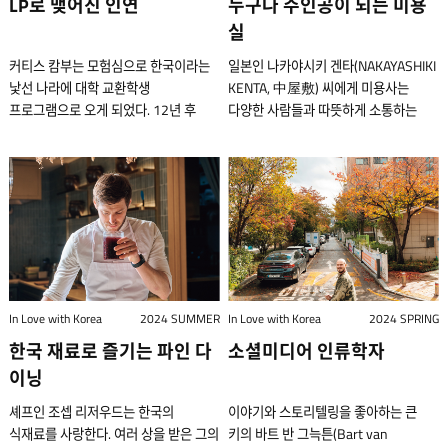
LP로 맺어진 인연
누구나 주인공이 되는 미용
실
커티스 캄부는 모험심으로 한국이라는
일본인 나카야시키 겐타(NAKAYASHIKI
낯선 나라에 대학 교환학생
KENTA, 中屋敷) 씨에게 미용사는
프로그램으로 오게 되었다. 12년 후
다양한 사람들과 따뜻하게 소통하는
그는 자신이 두 개의 음반 레이블을
직업이다. 그가 한국에서 활동한 지는
운영하고, 한국의 유명 뮤지션 박지하와
이제 6년 조금 지났지만, 이 나라에서
결혼하여, 중고 레코드 가게 두 곳을
인연을 맺은 사람들과 오래도록 같이
운영하게 될 줄은 꿈에도 몰랐다. 서울
나이 들어가길 꿈꾼다. 나카야시키 겐타
마포구 상수역 근처에 위치한 두 번째
(NAKAYASHIKI KENTA, 中屋敷
빈티지 음반 가게 모자이크 웨스트에서
健太) 씨에게 오는 아이부터
음반을 듣는 커티스 캄부. 오늘날의
어르신까지 다양하다. 그는 한 번에 한
디지털 시대에는 스포티파이, 애플뮤직,
명의 손님 만을 받는다. 오롯이 그
유튜브 뮤직 등의 플랫폼에서 좋아하는
사람에게 집중하기 위해서다. 겐타 씨의
In Love with Korea
2024 SUMMER
In Love with Korea
2024 SPRING
음악을 손쉽게 스트리밍할 수 있다.
미용실에선 누구나 주인공이 된다.
한국 재료로 즐기는 파인 다
소셜미디어 인류학자
하지만, 전 세계적으로 LP 앨범이 다시
동시에 여러 손님을 받는 대신 한 사람씩
유행하고 있으며, 그 추세는 한동안
예약제로 고객을 맞기 때문이다.
이닝
계속될 것으로 보인다. 미국
기껏해야 두 사람이다. 가족이 함께 오는
셰프인 조셉 리저우드는 한국의
이야기와 스토리텔링을 좋아하는 큰
레코드산업협회에 따르면, 세계 최대
경우를 제외하고 그는 극소수의
식재료를 사랑한다. 여러 상을 받은 그의
키의 바트 반 그늑튼(Bart van
규모의 음악산업을 보유한 미국에서는
손님에게 자신의 시간을 오롯이