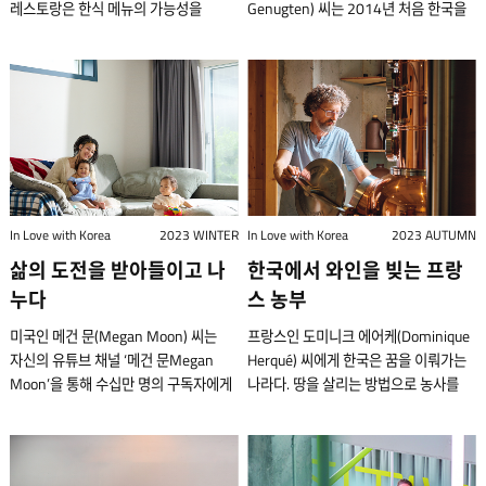
레스토랑은 한식 메뉴의 가능성을
Genugten) 씨는 2014년 처음 한국을
지난 해 LP 판매량이 CD 판매량을
내어준다. 미용실 창밖엔 나무들이
재정의하며, 기억에 남는 경험을 만들기
방문했다. 이후 그는 결혼하고 인기 많은
앞섰다. 글로벌 팝 스타부터 한국 현대
울창하다. 고층 빌딩이 즐비한 서울
위해 노력하고 있다. 한식의 매력에 빠져
유튜브 채널 ‘아이고바트(iGoBart)’를
음악가까지 많은 아티스트들이 LP로
강남구(江南邱)에 자리하고 있지만,
한국에 정착한 뒤 퓨전 한식 레스토랑
운영하고 있다. 채널에서는 한국전쟁에
앨범을 발매하고 있으며, 젊은 층이 LP
바깥에 작은 공원이 있어 자연의
에빗을 운영 중인 조셉 리저우드
참전한 네덜란드 참전용사에 대해
구매를 주도하고 있다. 서울에서 두 개의
아름다움을 철마다 누릴 수 있다. 고객과
(Joseph Lidgerwood). 그는 전국
알려주고 한국의 잘 알려지지 않은
빈티지 레코드 가게를 운영하는 커티스
마음을 나누기에 더없이 좋다.
각지를 돌며 재료를 채집하고, 새로운
장소들을 종종 소개한다. 유튜브 채널
캄부 씨에게는 이러한 트렌드가 낯설지
“미용사는 누군가와 만나서 가까워지는
식재료를 탐색하는 일에 진심이다.
아이고바트를 운영하는 바트 반 그늑튼
않다. 프랑스 니스에서 태어난 그는
직업이에요. 미용실 운영으로 큰돈을
14개월 가까이 안정적인 수입이나 일상
씨. 그는 유튜브 콘텐츠를 촬영할 때
17살에 고향을 떠나 파리로 갔다. 이후
벌기보다 좋은 사람들과 좋은 인연을
없이 떠돌이 생활을 한 조셉 리저우드는
주로 자전거를 타고 이동하며, 손에 쥐기
전 세계를 돌아다니기로 결심하면서
이어가고 싶어요.” 좋은 사람과 좋은
In Love with Korea
2023 WINTER
In Love with Korea
2023 AUTUMN
제주도 해변에 앉아 있었다. 산소통도
편한 작은 카메라를 가지고 다닌다. 바트
뉴욕, 도쿄 등을 제쳐놓고 가장 낯선
인연을 이어가고 싶어서 한국에 오기
삶의 도전을 받아들이고 나
한국에서 와인을 빚는 프랑
없이 해산물을 채취하는 제주
반 그늑튼 씨의 첫 한국 여행은 생각보다
도시인 서울을 택했다. 캄부 씨는
전엔 일본 도쿄의 번화가인 오모테산도
해녀들에게 정보를 얻기 위해서였다.
많은 시행착오가 있었다. 2014년
누다
스 농부
2012년 한국에 도착해 교환학생
(Omotesando 表参道)에서 미용사로
“제가 해녀에게 질문을 할 때마다
스페인 말라가(Malaga)에서
과정을 마친 후 고려대학교에서
일했다. 그가 고용된 미용실엔 손님이
미국인 메건 문(Megan Moon) 씨는
프랑스인 도미니크 에어케(Dominique
그녀는 제 입에 성게를 넣어 주셨어요.
스페인어를 공부하는 동안 그는 한국인
경영학을 공부했다. 그는 음악 덕분에
아주 많았다. 한 시간에 무려 14명이나
자신의 유튜브 채널 ‘메건 문Megan
Herqué) 씨에게 한국은 꿈을 이뤄가는
그래서 그냥 거기에 앉아 먹기만 했죠.
여학생과 데이트하고 있었고, 이를
자신의 사업적 감각을 발견하게 되었다.
커트한 적이 있을 정도였다. 밀려드는
Moon’을 통해 수십만 명의 구독자에게
나라다. 땅을 살리는 방법으로 농사를
해녀들이 물질을 끝내고 잠수복을 입은
계기로 서울의 성균관대학교
음악 애호가로서 몇 년 동안 중고 음반
고객들을 상대하기 바빠 그는 손님의
한국을 소개하고 많은 이들이 자신의
짓고, 그 결실들로 아무것도 첨가하지
채로 스쿠터에 올라타 휑하고 가버리는
한국어학당에 등록하게 되었다. 하지만
업계 사람들과 인맥을 쌓으면서 그의
이름은커녕 얼굴조차 잘 기억하지
꿈을 좇아갈 수 있도록 영감을 준다.
않은 와인을 제조하며 산다. 그는 한국인
장면은 제게 특별한 기억으로 남아
서울에 사는 대신 인천의 부평구 서쪽에
음반 컬렉션은 점점 늘어났다.
못했다. 그게 너무 부끄러웠다. 그가
쌍둥이의 엄마이자 유튜버인 메건 모어
아내 신이현(Shin Ihyeon) 씨와 함께
있어요”라며 애정 어린 마음으로 당시를
거주하게 되었는데 그곳의 공공
2020년에는 광희문 근처 신당동
미용사가 된 건 다양한 사람들을 만나
(Megan Moore) 씨는 2012년 한국에
프랑스 알자스를 닮은 한국의 ‘작은