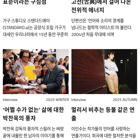
표준이라는 구심점
고전(古典)에서 걸어 나온
전위적 에너지
가구 스튜디오 스탠다드에이
단편선은 ‘언어와 소리의 경계를
(STANDARD.a)는 공장식 조립 가구가
넘나드는 철학적 아티스트’라 불린다.
대세인 우리나라에서 15년 동안 꾸준히
2004년 처음 무대에 서며
수제 디자인 가구를 선보여 왔다.
뮤지션으로서 첫걸음을 시작했다. 이후
‘가치를 굳건히 지켜내는 것이
실험적 음악 세계를 지속적으로
표준’이라는 이들의 믿음은 갤러리,
선보이며, 한국 인디 음악에 새로운
카페, 파인 다이닝 레스토랑,
바람을 몰고 왔다. 국내 인디 신을
복합문화공간 등 여러 공간에서 숨 쉬고
이야기할 때 빼놓을 수 없는 인물로
있다. 서울 서교동에 위치한
꼽힌다. 2024년 결성된 밴드 단편선
스탠다드에이의 쇼룸에서 이들을
순간들의 리더 단편선은 독특한 발성을
만났다. 서울 서교동에 자리한
지닌 싱어송라이터이다. 또한 특정
스탠다드에이의 쇼룸에서 류윤하,
장르에 갇히지 않고 발군의 역량을
Interview
2025 WINTER
Interview
2025 AUTUMN
이학준, 안민규(왼쪽부터) 공동 대표가
발휘하는 프로듀서이기도 하며, 편곡과
‘어쩔 수가 없는’ 삶에 대한
멀리서 비추는 등불 같은 연
자리를 함께했다. 이들은 15년 동안
기획에도 참여하는 등 다방면으로
묵묵히 핸드 크래프트 가구를 선보이며
왕성하게 활동 중이다. 오소리웍스라는
박찬욱의 풍자
출
브랜드의 단단한 이정표를 세워가고
인디 음악 프로덕션을 운영하고 있기도
박찬욱 감독의 풍자적 스릴러 는 벼랑
이인수는 작가들의 언어를 사랑하는
있다. 국내의 디자인 퍼니처 산업은
하다. 당신은 나 같은 한국 영화의
끝에 내몰린 한 남자의 이야기를 통해
연출가이다. 희곡에 대한 철저한 분석을
2000년대에 들어서 활성화되기
기괴한 아름다움에 매혹돼 본 적이