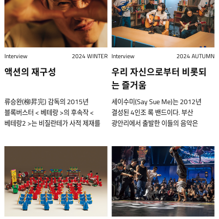
코미디 스릴러를 선보였다. 도널드 E.
대답했다. 그도 그럴 것이 연출한
가구를 만든다. ‘독일, 스웨덴, 일본,
프로듀서로서 단편선은 미니멀한 포크
소비자와 소통하는 매개체라 생각하는
이들은 조형미가 뛰어난 피규어를 넘어
웨스트레이크의 소설 『액스』를
작품들마다 대부분 호평 일색이었고,
핀란드 같은 나라들은 누구나 금세
음악, 앰비언트적 음향 실험, 록적인
이승주 디자이너의 이야기를
삶을 매개하는 아트 토이 작업을
원작으로 했으며, 박 감독이 20여 년에
무엇보다 그 과정이 행복한 작업을
떠올릴 수 있는 대표적인 원목 가구
소용돌이를 오가면서 아티스트들이
들어보았다. 이승주 디자이너는 선염
선보인다. 2008년 결성된
걸쳐 구상한 끝에 완성된 작품이다. 지난
계속해 왔기 때문이다. 그녀에게는
브랜드가 있는데 왜 우리나라에는
그려놓은 스케치를 대담하게 채색했다.
직물인 색동이 점차 사라져가는 현실에
핸즈인팩토리는 한국 아트 토이 신의
8월, 제82회 베니스 국제 영화제에서
자신도 속해 있는 ‘글과 무대’라는 창작
없을까? 우리가 대표가 될 순 없을까?’
호방하고 섬세한 그의 지휘봉은
안타까움을 느끼고, 이를 대중적으로
1.5세대에 속한다. 업템포(사진 오른쪽),
비평가들의 찬사를 받으며 처음 공개된
집단의 든든한 동료들이 있다. ‘글과
스탠다드에이의 이러한 포부와 도전은
Interview
2024 WINTER
예사롭지 않았다. 러시아 단편선
Interview
2024 AUTUMN
풀어내기 위해 애쓰고 있다. 이승주
락쿤, 하종훈(사진 왼쪽) 세 사람이
뒤, 9월 제30회 부산국제영화제에서
무대’는 네 명의 극작가와 두 명의
점점 그 목표에 닿아가고 있다. 브랜드명
‘단편선’이라는 예명은 어디서 왔을까.
액션의 재구성
우리 자신으로부터 비롯되
디자이너가 이끄는 다시곰은 전통을
시너지를 일으키며 팀을 이끌어간다.
국내 관객에게도 소개됐다. 이 작품은
프로듀서, 그리고 한 명의 연출가로
‘스탠다드에이’에서 철학이 느껴진다.
서울 홍익대학교 인근에 자리한 라이브
현재에 맞게 적용할 수 있는 방법을
이들은 국내외 전시 및 글로벌
는 즐거움
경제적 불안과 기술 발전이라는, 그 어느
이루어진 단체이다. 이들은 각자 개인
소문자 ‘a’는 알파를 뜻하는데, 표준에
카페 ‘언플러그드 홍대’에서 만난
찾아내 구현하는 브랜드이다. 옛날
브랜드와의 컬래버레이션을 통해 작업
때보다도 중요한 문제를 다룬다. 극
작업을 하면서도 동시에 ‘글과 무대’라는
특별한 알파를 더하되 과하지 않게
단편선은 이 질문과 관련해 러시아
류승완(柳昇完) 감독의 2015년
세이수미(Say Sue Me)는 2012년
선비들이 착용했던 정자관의 형태를
영역을 확장하고 있다. 아트 토이는
중에는 해고당한 가장 ‘만수(이병헌)’와
이름으로 함께 작업하는 여정을 수년째
만든다는 의미를 담고 있다. 이름에서
작가들의 이야기부터 꺼냈다.
블록버스터 < 베테랑 >의 후속작 <
결성된 4인조 록 밴드이다. 부산
본뜬 가방, 한복 저고리의 동정 깃
창작자의 철학이 깃든 장난감이다.
희망을 잃지 않으려 애쓰는 아내 ‘미리
이어오고 있다. 10년쯤 됐으면
짐작할 수 있듯이 우리는 오브제 성향이
“어려서부터 책을 많이 읽었는데, 긴
베테랑2 >는 비질란테가 사적 제재를
광안리에서 출발한 이들의 음악은
디자인을 활용한 점프슈트, 색동을
작가의 세계관과 기획력을 바탕으로
(손예진)’가 등장한다. 는 박찬욱 감독의
번아웃이 올 법하건만, 그녀는 연극
강한 제품보다는 공간과 자연스럽게
소설보다는 짧은 소설이 좋았죠.
가하는 과정에서 선과 악의 구분에 대한
동시대 한국 록 밴드 음악의 최전선에
전면에 내세운 스니커즈 등 전통적
조형화된다는 점에서 단순히
필모그래피 중에서도 사회의식이 가장
작업이 마냥 즐겁다고만 했다. 한국에서
조화를 이루는 가구를 지향한다. 그래서
톨스토이나 체호프의 단편선처럼
질문을 던진다. 칸 영화제에서 진행된
있다는 평가를 받으며, 이제 지역과
요소에 재치와 개성을 뒤섞으며 특색
애니메이션 캐릭터를 입체화한
뚜렷한 작품으로 평가받는다. 극단으로
연극은 큰돈을 버는 일도 아니고, OTT를
소재도 처음부터 원목으로 정했다.
말이죠. 조금 더 커서 음악을 하게
인터뷰를 통해 류승완 감독의 이야기를
국경을 넘어 전 세계 무대를 향하고
있는 디자인을 선보인다. 다른
피규어와는 차이가 있다. 국내에서 서브
내몰린 한 남자의 비극을 넘어, 진정한
통해 전 세계적 명성을 얻는 드라마
더불어 브랜드 슬로건인 ‘Standard not
되면서, 저도 그들처럼 이야기를 잘
들어보았다. 류승완(Ryoo Seung-
있다. 세이수미는 2023년 10월 <
한편으로는 지속가능성을 염두에 둔
컬처로 치부되었던 아트 토이가 예술적
선택이 사라진 시대를 살아가는 우리의
감독들처럼 높은 인지도가 생기지도
Normal’에는 표준이 흔한 것 같지만
버무리는 사람이 되면 좋겠다는 생각을
wan, 柳昇完)은 한국 사회의 어두운
타이니 데스크 코리아(Tiny Desk
업사이클링 디자인도 병행한다.
가치를 인정받으며 현대 미술의 한
초상을 담아낸다. 이 이야기에 끌리게 된
않는다. 그런데도 왜 그렇게 즐거운지
사실은 가치를 지켜야만 얻을 수 있다는
하게 됐어요.” 특히 그는 체호프의
면과 인간 본성을 날카롭게
Korea) >에 출연해 < Old Town > 등
브랜드명 다시곰은 부사 ‘다시금’의
장르로 자리 잡기 시작한 시기는 대략
이유가 궁금하다. 도널드
우문을 던졌더니, “새로운 세계를
우리의 생각을 반영했다. 원목은
작품들 가운데 「갈매기」와 「관리의
조명하면서도 대중성을 잃지 않는 연출
대표곡들을 불렀다. 지난해 8월 출항한
옛말인데, 이 작명에는 그녀가 추구하는
2000년대 중반부터다. 코로나19
웨스트레이크의 소설 『액스』를 읽은
만드는 기쁨 때문”이라는 대답이
스탠다드에이의 정체성이다. 주로 어떤
죽음」에 열광했다. 격조 있는 문어체를
스타일을 보여 주는 감독이다. 특히
이 프로그램은 미국 공영 라디오 방송
패션의 가치가 담겨 있다. 기존의 것들을
팬데믹 이후에는 새로운 가치를
지 벌써 20년이 넘었다. 책을 다 읽고 난
돌아왔다. “연극은 이야기의 표현
목재로 가구를 만드는가? 기본적으로
통해 진행되는 스토리에는 엽기적이고