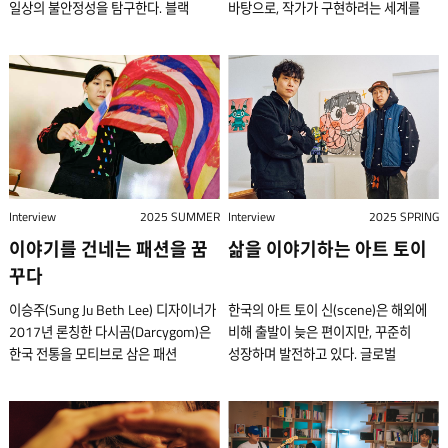
일상의 불안정성을 탐구한다. 블랙
바탕으로, 작가가 구현하려는 세계를
시작했다. 이전까지는 이름이 알려진
있는가. 그런 시각적 미학을 청각으로도
코미디와 도덕적 긴장감이 교차하는 이
탐구하며 무대 위에 실현한다. 또한 그
몇몇 대형 브랜드와 서울 외곽의 소규모
경험해 볼 준비가 돼 있는가? 그렇다면
작품은 사람들이 사회적·경제적 압박
과정을 함께하는 배우와 스태프들의
가구 공장들을 통해 판매되는 가구들이
이제 한국 인디 음악계를 대표하는
속에서 어떻게 생존하고, 그들의
창조성이 발휘될 수 있도록 언제나
일상생활 속에 자리 잡고 있었다. 이
‘미학자’ 단편선을 만나볼 차례다. 그의
인간성을 시험하는 제도를 어떻게 헤쳐
마음을 열어둔다. 너무나 당연한
무렵 목공이 대중적인 취미로 부상하는
본명은 박종윤이며, 1986년생이다.
나가는지를 드러낸다. 박 감독은 베니스
말이지만, 연극은 모두가 함께 만드는
가운데 직접 디자인을 해서 가구를
2020년 말, 필자는 패션 잡지 『W
국제 영화제에서 첫선을 보인 이번
예술이기 때문이다. 이인수는 최근 한국
제작하는 공방들이 하나둘 생겨났다.
Korea』의 연말 특집호에서 ‘올해의
신작에 대해 이야기를 풀어놓았다.
연극계에서 주목받는 연출가 중 하나다.
더불어 디자인한 가구를 전시하는 쇼룸
프로듀서’를 선정하는 설문에
2025년 8월 말 개막한 제82회 베니스
그녀는 깊이 있는 텍스트 분석으로
형태 또는 국내외 유명 가구를
“단편선”이라고 답한 적 있다. 반면에
국제 영화제에서 박찬욱 감독이
희곡이 가진 본래의 언어적 힘을
큐레이션하여 공간을 연출한 퍼니처
다른 두 명의 음악 평론가들은 K-팝
Interview
2025 SUMMER
Interview
2025 SPRING
팬들에게 사인을 해주는 장면. 그는 신작
드러내고, 섬세한 연출로 높은 완성도를
카페가 새로운 유행으로 자리 잡았다.
프로듀서를 지목했다. 한국 대중음악의
이야기를 건네는 패션을 꿈
삶을 이야기하는 아트 토이
로 경쟁 부문에 초청되어 이 영화제에
보여준다고 평가받는다. 그녀의
스탠다드에이는 그런 흐름 속에서
한 해를 결산하는 자리에서 대중은 잘
참석했다. 베니스 국제 영화제 제공,
연출에는 “좋은 작품은 좋은 글에서
꾸다
2011년 출발했다. 홍익대학교
모를 수도 있는 인디 음악가 단편선을
사진 Jacopo Salvi 한국 영화계의 거장
시작된다”는 두터운 믿음이 깔려 있다.
목조형가구학과를 졸업한 류윤하,
꼽은 데는 그럴 만한 이유가 있었다. 그
이승주(Sung Ju Beth Lee) 디자이너가
한국의 아트 토이 신(scene)은 해외에
박찬욱 감독의 신작 는 그의
“너무 행복해요. 이렇게 행복해도 되나
안민규와 서울시립대학교에서
무렵 나온 싱어송라이터 천용성과
2017년 론칭한 다시곰(Darcygom)은
비해 출발이 늦은 편이지만, 꾸준히
트레이드마크인 강렬한 심리 묘사와
싶을 정도로 말이지요.” 2015년, 마틴
생명공학을 전공했지만 목공을 취미로
전유동의 음반은 인디 팝의 풋풋함을
한국 전통을 모티브로 삼은 패션
성장하며 발전하고 있다. 글로벌
시각적 대담함을 이어가면서도 새로운
맥도나 원작의 을 처음 연출한 이후
시작하다가 외연을 넓힌 이학준 세
유지하면서도 통일성과 독자적 미학을
브랜드이다. 브랜드명에는 ‘다시 한번
브랜드들로부터 꾸준히 러브콜을
시도를 보여준다. 각본, 제작, 연출을
10년이 흐른 지금까지 쉼 없이 공연을
사람이 공동 대표로 스탠다드에이를
갖춘 쾌작이었다. 그리고 그 음반들의
더’라는 의미가 담겨 있으며, 모던
받으며 협업하는 작가들도 여럿이다.
모두 맡은 그는 이번 작품에서 불확실성,
이어 온 이인수는 지금 행복하냐는
이끌고 있다. 이들은 첫 발을 내디뎠던
크레딧 끝엔 “Produced by
한복과 업사이클링을 통해 새로운 패션
올해로 결성 18년째인 핸즈인팩토리
자동화, 도덕성의 붕괴를 다룬 블랙
질문에 찰나의 망설임도 없이 이렇게
순간부터 지금까지 일관된 철학으로
단편선”이라는 글자가 찍혀 있었다.
아이템을 제시하고 있다. 디자인이
(Hands In Factory)도 그중 하나다.