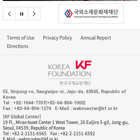
이전으로
정지
다음으로
Terms of Use
Privacy Policy
Annual Report
Directions
55, Sinjung-ro, Seogwipo-si, Jeju-do, 63565, Republic of
Korea
Tel : +82-1644-7707(+82-64-804-1000)
Fax : +82-64-804-1274
E-Mail : webmaster@kf.or.kr
[KF Global Center]
19 Fl., Mirae Asset Center 1 West Tower, 26 Euljiro 5-gil, Jung-gu,
Seoul, 04539, Republic of Korea
Tel : +82-2-2151-6565
Fax : +82-2-2151-6592
E-Mail : webmaster@kf.or.kr