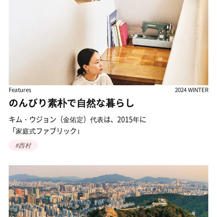
販売する商業ギャラリーまで多種多様だ。 「ポアン（保安）
1942」で開かれた2022年下半期の企画展
『ウォーキートーキー・シェイキング』。ウォーキートーキー
（トランシーバー）の特性から着想を得て、
コミュニケーションの本質を探る展示。
ポアン1942は2007年からアートスペースとして運営されており、
写真、絵画、インスタレーション、
R
Features
2024 WINTER
映像など多彩なジャンルの実験的・創造的な作品に触れられる。
ソウルで最も歴史ある人気スポット
© コ・ジョンギュン（高政均）
景福宮（キョンボックン）の西側にある西村（ソチョン）は、
由緒ある町だ。朝鮮時代（1392～1910）には王族や士大夫
（両班）のような権力者が住み、中人
#西村
（支配階級の両班と平民の常人との間に位置する身分）
の文化活動が盛んに行われた。
近代には多くの文人や芸術家が過ごした場所でもある。
景福宮の西側の塀。この塀は地下鉄・景福宮駅から、
韓国の歴代大統領の足跡と韓国の伝統文化に触れられる青瓦台サラン
塀の中ほどに景福宮の西の門・迎秋門（ヨンチュムン）がある。