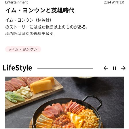
WINTER
Guardians of Heritage
2024 WIN
父子で復活させた伝統ミョンランの味
釜山のローカル企業「ドクファフード」は、
伝統方式のミョンランチョ（明太子）を復活させて、
ミョンラン宗主国としての地位を取り戻したことで有名になっ
創業者のチャン・ソクジュン（蔣錫晙、1945-2018）会長は、
いる。
2011年水産食品分野初の名匠の称号を受けた。
#ドクファフード
#ョンランチョ（明太子)
現在は父の跡を継いだ息子のチャン・ジョンス（蔣宗洙）
代表が2代目として、ドクファフードを率いている。 ドクファ
LifeStyle
이전으
정
（徳華）フード社のチャン・ジョンス代表がミョンランチョ
（明太子）を活用した食べ物で膳立てをしている様子。
る。
彼は企業付属研究所の設立と学問的な研究を通じてミョンラン
現代的なレシピの開発にも努めている。特に父のチャン・
ソクジュン会長と共に、
長い間忘れ去られていた伝統ミョンランチョの製造法を復活さ