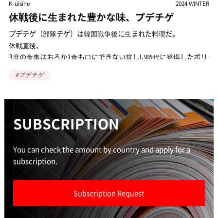
2024 WINTER
Another Day
20
家族のようにお客を迎える
。
見知らぬ土地で失敗のない食事をしようと思えば、
タクシー運転手に尋ねるのがよいといわれる。
登場したボリュームたっぷりでスタミナ満点なプデチゲは、
常に移動が可能な運転手は町のコスパの良い店をよく知
その情報は時間と経験をもとに検証済みなので信頼度も
#（技師）食堂
もまた、
ソウル麻浦区延南洞にある「カムナムチプ（柿の木の家
に、ハム・
技師食堂」は、
そんな味にうるさいタクシー運転手たちが足しげく通う
ゲは、
カムナムチプ技師食堂の主人、チャン・
SUBSCRIPTION
ユンスさんが料理を運んでいる。
You can check the amount by country and apply for a
subscription.
Subscription Request