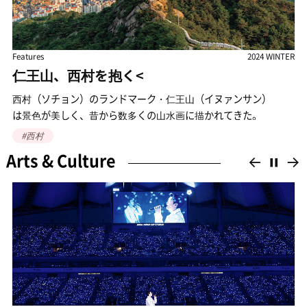
R
Features
2024 AUTUMN
時が経っても色あせない弘大のアイコン
弘大（ホンデ）前はソウルの最も代表的な繁華街で、
観光スポットとしても知られている。
弘大前は急速な商業化によって変わりつつあるが、
#ホンデ
同地の有名店は今でも店を構え続け、
Arts & Culture
이전으
정
それぞれの個性で弘大のアイデンティティーを守っている。
弘大前の入り口（弘益路3ギル）にあるホミ画房。
50年の歴史を有し、
1987年には創業者の息子が店を継いで現在は孫も働いている。
ホミ画房のロゴは1970年代後半、
常連だった弘益大学校の大学院生が「美術は永遠だ」
という意味を込めてデザインしたもの。