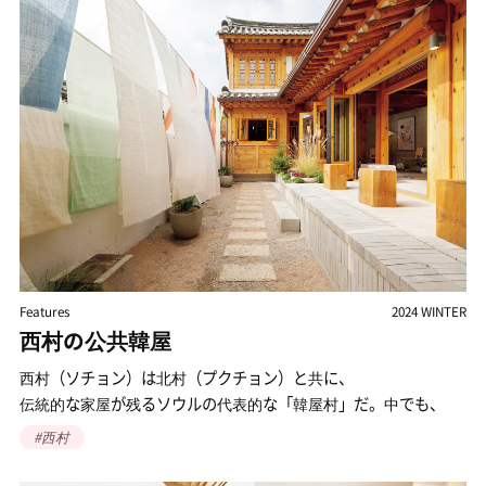
R
Features
2024 WINTER
西村の多彩なアートスペース<
景福宮（キョンボックン）の西門・迎秋門（ヨンチュムン）
にほど近い通義洞（トンイドン）と昌成洞（チャンソンドン）
をはじめ西村（ソチョン）一帯には、
#西村
多彩なアートスペースがある。非営利のオルタナティブ・
スペースから現代アーティストの作品を紹介・