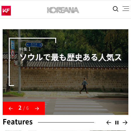
통합
特集 1
ソウルで最も歴史ある人気スポ
이전으로
다음으로
2
/
6
Features
이전으
정