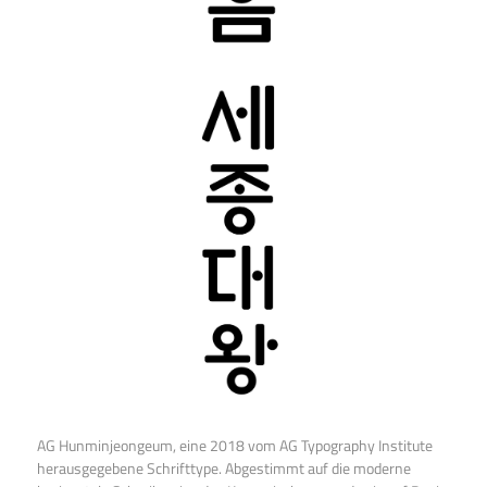
AG Hunminjeongeum, eine 2018 vom AG Typography Institute
herausgegebene Schrifttype. Abgestimmt auf die moderne