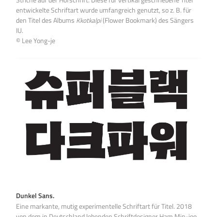
entwickelte Schriftart wurde umfangreich genutzt, so z. B. für
den Titel des Albums
Kkotkalpi
(Flower Bookmark) des Sängers
IU.
© Lee Yong-je
Dunkel Sans.
Eine markante, mutig experimentelle Schriftart für Titel. 2018
von dem in Deutschland lebenden Schriftdesigner Ham Min-joo