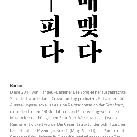
Baram.
Diese 2014 von Hangeul-Designer Lee Yong-je herausgebrachte
Schriftart wurde durch Crowdfunding produziert. Entworfen für
Ausstellungszwecke, ist es eine Reinterpretation der Schriftart,
die in den frühen 1900er Jahren von Park Gyeong-seo, einem
Mitarbeiter der königlichen Schriften-Werkstatt des Joseon-
Reichs, entwickelt wurde. Die Gesamtstruktur der Schriftzeichen
basiert auf der Myeongjo-Schrift (Ming-Schrift), die Punkte und
Striche auf der Hofschrift. Diese für vertikal geschriebene Titel