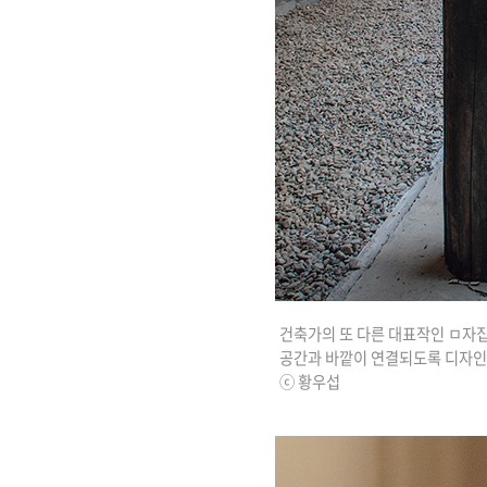
건축가의 또 다른 대표작인 ㅁ자집(Con
공간과 바깥이 연결되도록 디자인
ⓒ 황우섭