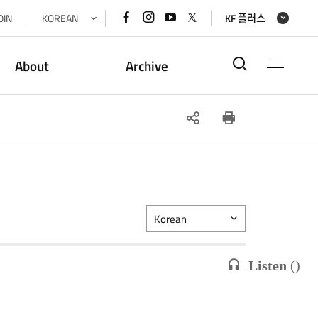
페이스북
인스타그램
유튜브
x(트위터)
OIN
KOREAN
KF 플러스
바로가기
바로가기
바로가기
바로가기
통합검색
About
Archive
SNS
인쇄
공유
Korean
Listen
(
)