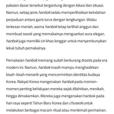
pakaian dasar tersebut tergantung dengan lokasi dan situasi.
Namun, setiap jenis
hanbok
selalu memperlihatkan keindahan
perpaduan antara garis lurus dengan lengkungan. Walau
terkesan meriah, warna
hanbok
tetap terlihat anggun dan
membuat sosok yang memakainya menguarkan aura elegan.
hanbok
juga memiliki ciri khas longgar untuk menyembunyikan
lekuk tubuh pemakainya.
Pemakaian
hanbok
memang sudah berkurang drastis pada era
modern ini. Namun,
hanbok
masih mampu menghadirkan
kisah-kisah menarik yang mencerminkan identitas budaya
Korea. Rakyat Korea mengenakan
hanbok
pada momen-
momen penting kehidupan mereka sejak dilahirkan, menikah,
hingga dimakamkan. Mereka juga mengenakan hanbok pada
hari raya seperti Tahun Baru Korea dan
chuseok
untuk
melakukan berbagai macam ritual atau menikmati permainan.