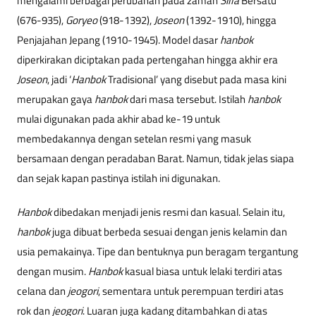
mengalami berbagai perubahan pada zaman
Silla
Bersatu
(676-935),
Goryeo
(918-1392),
Joseon
(1392-1910), hingga
Penjajahan Jepang (1910-1945). Model dasar
hanbok
diperkirakan diciptakan pada pertengahan hingga akhir era
Joseon
, jadi ‘
Hanbok
Tradisional’ yang disebut pada masa kini
merupakan gaya
hanbok
dari masa tersebut. Istilah
hanbok
mulai digunakan pada akhir abad ke-19 untuk
membedakannya dengan setelan resmi yang masuk
bersamaan dengan peradaban Barat. Namun, tidak jelas siapa
dan sejak kapan pastinya istilah ini digunakan.
Hanbok
dibedakan menjadi jenis resmi dan kasual. Selain itu,
hanbok
juga dibuat berbeda sesuai dengan jenis kelamin dan
usia pemakainya. Tipe dan bentuknya pun beragam tergantung
dengan musim.
Hanbok
kasual biasa untuk lelaki terdiri atas
celana dan
jeogori
, sementara untuk perempuan terdiri atas
rok dan
jeogori
. Luaran juga kadang ditambahkan di atas