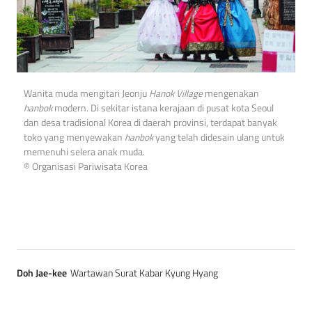
Wanita muda mengitari Jeonju
Hanok Village
mengenakan
hanbok
modern. Di sekitar istana kerajaan di pusat kota Seoul
dan desa tradisional Korea di daerah provinsi, terdapat banyak
toko yang menyewakan
hanbok
yang telah didesain ulang untuk
memenuhi selera anak muda.
© Organisasi Pariwisata Korea
Doh Jae-kee
Wartawan Surat Kabar Kyung Hyang