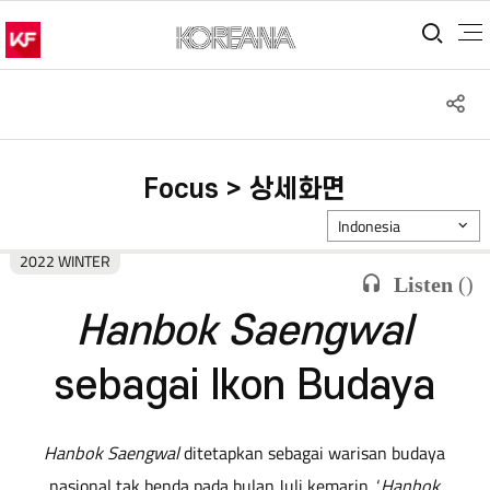
통합
S
공
Focus > 상세화면
Indonesia
2022 WINTER
Listen
(
)
Hanbok Saengwal
sebagai Ikon Budaya
Hanbok Saengwal
ditetapkan sebagai warisan budaya
nasional tak benda pada bulan Juli kemarin. ‘
Hanbok