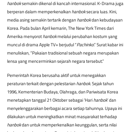
hanbok
semakin dikenal di kancah internasional. K-Drama juga
berperan dalam memperkenalkan
hanbok
secara luas. Kini,
media asing semakin tertarik dengan
hanbok
dan kebudayaan
Korea. Pada bulan April kemarin, The New York Times dari
Amerika menyorot
hanbok
melalui perubahan kostum yang
muncul di drama Apple TV+ berjudul “
Pachinko
.” Surat kabar ini
menuliskan, “Pakaian tradisional sebuah negara merupakan
lensa yang mencerminkan sejarah negara tersebut.”
Pemerintah Korea berusaha aktif untuk menegakkan
peraturan terkait dengan pelestarian
hanbok
. Sejak tahun
1996, Kementerian Budaya, Olahraga, dan Pariwisata Korea
menetapkan tanggal 21 Oktober sebagai ‘Hari
hanbok
’ dan
menyelenggarakan berbagai acara setiap tahunnya. Upaya ini
dilakukan untuk meningkatkan minat masyarakat terhadap
hanbok
dan untuk memperkenalkan keunggulan, serta nilai