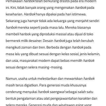
Pemakaian
hanbok
telah berkurang drastis pada era modern
ini. Kini, tidak banyak orang yang mengenakan
hanbok
pada
keseharian.
Hanbok
hanya dipakai pada hari istimewa.
Sekarang juga hampir tidak ada keluarga yang menjahit sendiri
hanbok
mereka seperti pada masa lalu. Mereka biasanya
membeli hanbok yang diproduksi massal atau dijual di toko
bermerek milik desainer. Desain
hanbok
juga telah berubah
mengikuti zaman dan tren. Berbeda dengan
hanbok
pada
masa lalu yang dibuat sesuai dengan kelas sosial, jenis kelamin,
dan usia, masyarakat modern dapat bebas memilih
hanbok
sesuai dengan selera masing-masing.
Namun, usaha untuk melestarikan dan mewariskan
hanbok
masih terus digiatkan. Para generasi muda khususnya
cenderung menyukai
hanbok saengwal
sebagai salah satu
bentuk pengalaman atau alat pengejawantahan karakter dan
selera mereka. Generasi muda dan wisatawan asing yang