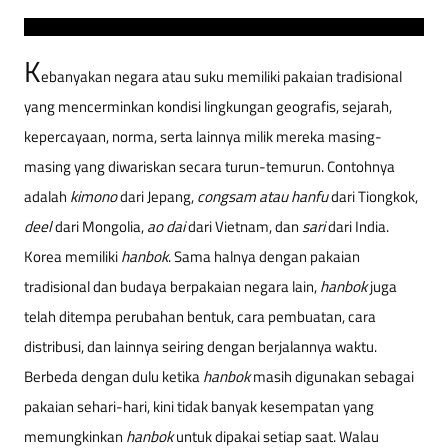
K
ebanyakan negara atau suku memiliki pakaian tradisional
yang mencerminkan kondisi lingkungan geografis, sejarah,
kepercayaan, norma, serta lainnya milik mereka masing-
masing yang diwariskan secara turun-temurun. Contohnya
adalah
kimono
dari Jepang,
congsam atau hanfu
dari Tiongkok,
deel
dari Mongolia,
ao dai
dari Vietnam, dan
sari
dari India.
Korea memiliki
hanbok
. Sama halnya dengan pakaian
tradisional dan budaya berpakaian negara lain,
hanbok
juga
telah ditempa perubahan bentuk, cara pembuatan, cara
distribusi, dan lainnya seiring dengan berjalannya waktu.
Berbeda dengan dulu ketika
hanbok
masih digunakan sebagai
pakaian sehari-hari, kini tidak banyak kesempatan yang
memungkinkan
hanbok
untuk dipakai setiap saat. Walau