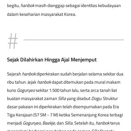
begitu,
hanbok
masih dianggap sebagai identitas kebudayaan
dalam keseharian masyarakat Korea.
Sejak Dilahirkan Hingga Ajal Menjemput
Sejarah
hanbok
diperkirakan sudah berjalan selama sekitar dua
ribu tahun. Jejak
hanbok
dapat ditemukan pada mural makam
kuno
Goguryeo
sekitar 1.500 tahun lalu, serta arca tanah liat
buatan masyarakat zaman
Silla
yang disebut
Dogu
. Struktur
dasar pakaian ini diperkirakan telah disempurnakan pada Era
Tiga Kerajaan (57 SM - 7 M) ketika Semenanjung Korea terbagi
menjadi
Goguryeo, Baekje,
dan
Silla
. Setelah itu,
hanbok
terus