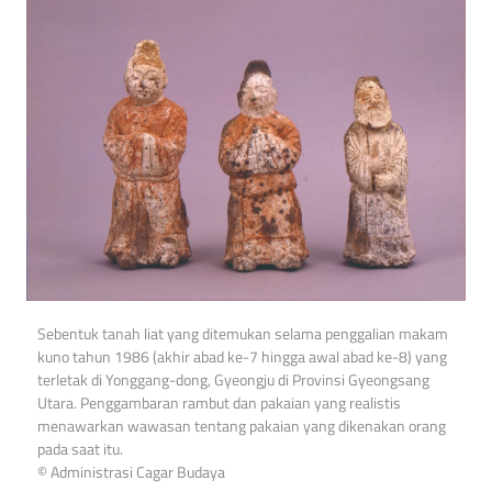
Sebentuk tanah liat yang ditemukan selama penggalian makam
kuno tahun 1986 (akhir abad ke-7 hingga awal abad ke-8) yang
terletak di Yonggang-dong, Gyeongju di Provinsi Gyeongsang
Utara. Penggambaran rambut dan pakaian yang realistis
menawarkan wawasan tentang pakaian yang dikenakan orang
pada saat itu.
© Administrasi Cagar Budaya