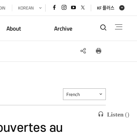
페이스북
인스타그램
유튜브
x(트위터)
OIN
KOREAN
KF 플러스
바로가기
바로가기
바로가기
바로가기
통합검색
About
Archive
SNS
인쇄
공유
French
Listen
(
)
ouvertes au