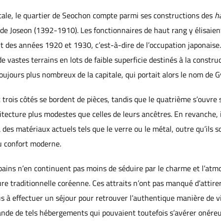
pitale, le quartier de Seochon compte parmi ses constructions des
h
de Joseon (1392-1910). Les fonctionnaires de haut rang y élisaien
t des années 1920 et 1930, c’est-à-dire de l’occupation japonaise
vastes terrains en lots de faible superficie destinés à la constr
toujours plus nombreux de la capitale, qui portait alors le nom de
trois côtés se bordent de pièces, tandis que le quatrième s’ouvre 
tecture plus modestes que celles de leurs ancêtres. En revanche, 
 des matériaux actuels tels que le verre ou le métal, outre qu’ils s
u confort moderne.
ains n’en continuent pas moins de séduire par le charme et l’atm
re traditionnelle coréenne. Ces attraits n’ont pas manqué d’attire
s à effectuer un séjour pour retrouver l’authentique manière de viv
nde de tels hébergements qui pouvaient toutefois s’avérer onéreux,