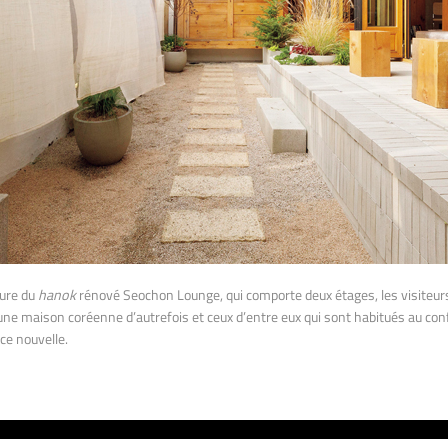
eure du
hanok
rénové Seochon Lounge, qui comporte deux étages, les visiteur
’une maison coréenne d’autrefois et ceux d’entre eux qui sont habitués au con
ce nouvelle.