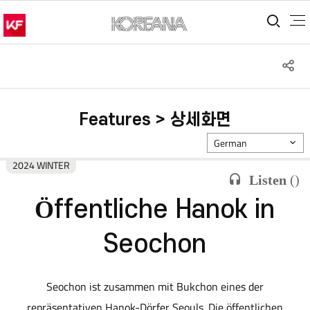
통합
S
공
Features > 상세화면
German
2024 WINTER
Listen
(
)
Öffentliche Hanok in
Seochon
Seochon ist zusammen mit Bukchon eines der
repräsentativen Hanok-Dörfer Seouls. Die öffentlichen