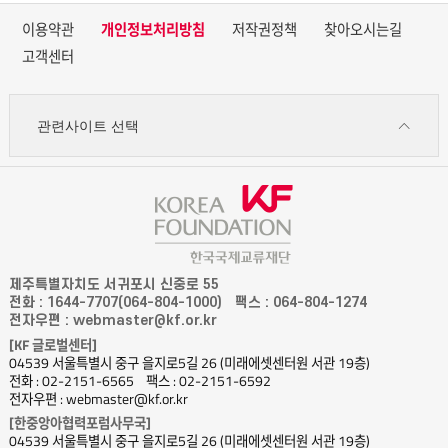
이용약관
개인정보처리방침
저작권정책
찾아오시는길
고객센터
관련사이트 선택
제주특별자치도 서귀포시 신중로 55
전화 : 1644-7707(064-804-1000)
팩스 : 064-804-1274
전자우편 : webmaster@kf.or.kr
[KF 글로벌센터]
04539 서울특별시 중구 을지로5길 26 (미래에셋센터원 서관 19층)
전화 : 02-2151-6565
팩스 : 02-2151-6592
전자우편 : webmaster@kf.or.kr
[한중앙아협력포럼사무국]
04539 서울특별시 중구 을지로5길 26 (미래에셋센터원 서관 19층)