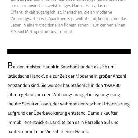
um ein renoviertes zweistöckiges Hanok-Haus, das der
Öffentlichkeit zugänglich ist. Menschen, die an moderne
Wohnungsarten wie Apartments gewöhnt sind, können hier das
Leben in einem traditionellen koreanischen Haus kennenlernen.
© Seoul Metropolitan Government
B
ei den meisten Hanok in Seochon handelt es sich um
„städtische Hanok“, die zur Zeit der Moderne in großer Anzahl
entstanden sind. Sie wurden hauptsächlich in den 1920/30
Jahren gebaut, um den Wohnungsmangel in Gyeongseong
(heute: Seoul) zu lösen, der während der raschen Urbanisierung
aufgrund der Überbevölkerung entstand. Damals kauften
Immobilienentwickler Land, teilten es in Parzellen auf und
bauten darauf eine Vielzahl kleiner Hanok.