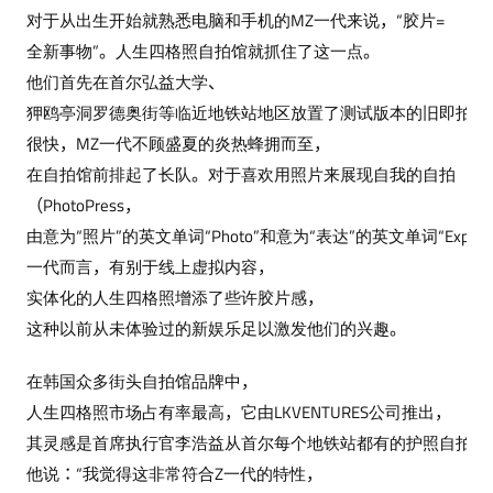
对于从出生开始就熟悉电脑和手机的MZ一代来说，“胶片=
全新事物”。人生四格照自拍馆就抓住了这一点。
他们首先在首尔弘益大学、
狎鸥亭洞罗德奥街等临近地铁站地区放置了测试版本的旧即拍即
很快，MZ一代不顾盛夏的炎热蜂拥而至，
在自拍馆前排起了长队。对于喜欢用照片来展现自我的自拍
（PhotoPress，
由意为“照片”的英文单词“Photo”和意为“表达”的英文单词“Expre
一代而言，有别于线上虚拟内容，
实体化的人生四格照增添了些许胶片感，
这种以前从未体验过的新娱乐足以激发他们的兴趣。
在韩国众多街头自拍馆品牌中，
人生四格照市场占有率最高，它由LKVENTURES公司推出，
其灵感是首席执行官李浩益从首尔每个地铁站都有的护照自拍亭
他说：“我觉得这非常符合Z一代的特性，