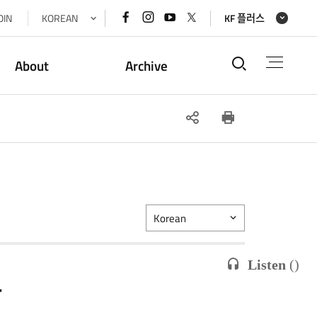
페이스북
인스타그램
유튜브
x(트위터)
OIN
KOREAN
KF 플러스
바로가기
바로가기
바로가기
바로가기
통합검색
About
Archive
SNS
인쇄
공유
Korean
Listen
(
)
관