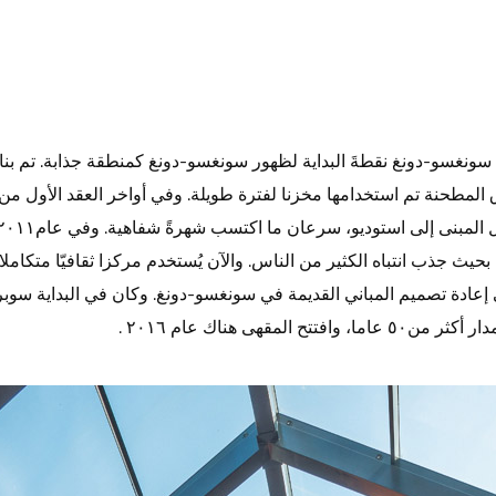
هي سونغسو-دونغ نقطةَ البداية لظهور سونغسو-دونغ كمنطقة جذابة. تم بن
 المطحنة تم استخدامها مخزنا لفترة طويلة. وفي أواخر العقد الأول من
 جذب انتباه الكثير من الناس. والآن يُستخدم مركزا ثقافيّا متكاملا 
إعادة تصميم المباني القديمة في سونغسو-دونغ. وكان في البداية سوب
قهى هناك عام ٢٠١٦ .