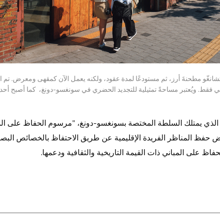
تشانغّو مطحنةَ أرز، ثم مستودعًا لمدة عقود، ولكنه يعمل الآن كمقهى ومعرض. تم
ي فقط. ويُعتبر مساحةً تمثيلية للتجديد الحضري في سونغسو-دونغ، كما أصبح أحد ا
ونغ-غو الذي يمتلك السلطة المختصة بسونغسو-دونغ، "مرسوم الحفاظ على ال
فظ المناظر الفريدة الإقليمية عن طريق الاحتفاظ بالخصائص البصرية
فاظ على المباني ذات القيمة التاريخية والثقافية ودعمها.