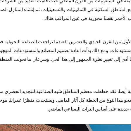
فة في السبعينيات من القرن الماضي حيث قامت العديد من الشركات ا
 المناطق السكنية في الثمانينيات والتسعينيات، تم إنشاء المنازل الص
وب الأحمر نقطةً محورية في عين المراقب هناك.
لأول من القرن الحادي والعشرين. فعندما تراجعت الصناعة التحويلية ف
المستودعات. ومع ذلك بدأت إعادة تصميم المصانع والمستودعات المهجو
 إلى تغيير نظرة الجمهور إلى هذا الحي. وسرعان ما تحولت المنطقةُ
ية أيضا. فقد خططت معظم المناطق شبه الصناعية للتجديد الحضري من 
محو هذا النوع من الخطة كل آثار الماضي ويستحدث منظرًا عمرانيًا موحدًا
ة جديدة على أساس التراث الصناعي الماضي.