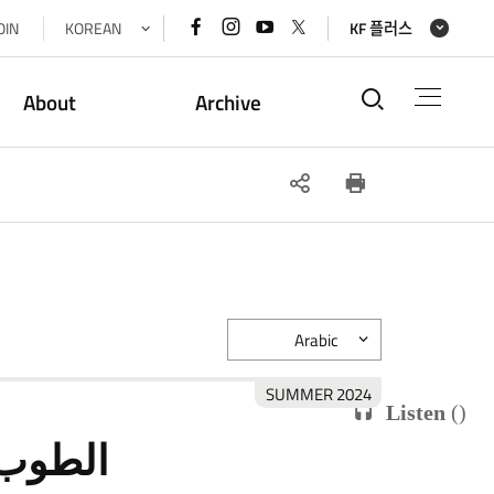
페이스북
인스타그램
유튜브
x(트위터)
OIN
KOREAN
KF 플러스
바로가기
바로가기
바로가기
바로가기
통합검색
About
Archive
SNS
인쇄
공유
Arabic
2024 SUMMER
Listen
(
)
الطوب 