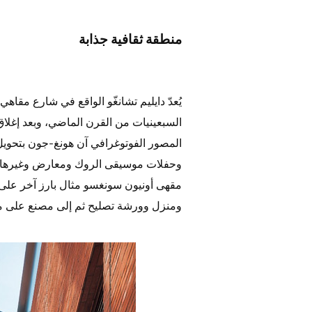
منطقة ثقافية جذابة
يُعدّ دايليم تشانغّو الواقع في شارع مقا
السبعينيات من القرن الماضي، وبعد إغلاق
وحفلات موسيقى الروك ومعارض وغيرها بحيث
مقهى أونيون سونغسو مثال بارز آخر على 
ومنزل وورشة تصليح ثم إلى مصنع على مدار أكثر من٥٠ عاما، وافتتح الم