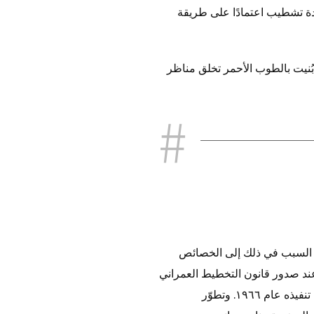
دة تشطيب اعتمادًا على طريقة
بُنيت بالطوب الأحمر تخلق مناظر
 سونغسو-دونغ. ويعود السبب في ذلك إلى الخصائص
ند صدور قانون التخطيط العمراني
عام ١٩٦٢ . وأُنشئ الهيكل الحالي للشوارع على شكل شبكة بناءً على مشروع إعادة ضبط قطع الأراضي الذي تم تنفيذه عام ١٩٦٦. وتطوّر