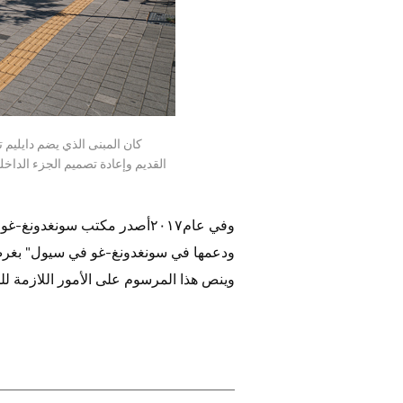
كان المبنى الذي يضم دايليم 
القديم وإعادة تصميم الجزء الداخل
وفي عام٢٠١٧أصدر مكتب سونغد
ودعمها في سونغدونغ-غو في سيول" بغرض ح
وينص هذا المرسوم على الأمور اللازمة للح