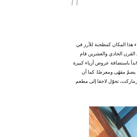
اء هذا المكان كمطحنة للأرز في
 القرن الحادي والعشرين قام
المصور الفوتوغرافي آن هونغ-جون بتحويل المبنى إلى استوديو، سرعان ما اكتسب شهرةً شفاهية. وفي عام٢٠١١بدأ باستضافة عروض أزياء كبيرة
يضمّ مقهًى ومعرضًا. كما أن
رماركت، تحوّل لاحقا إلى مطعم