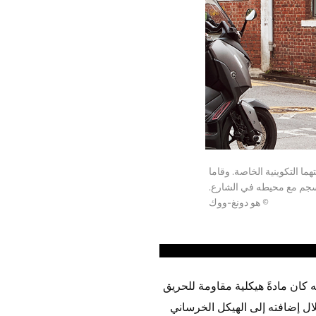
ما التكوينية الخاصة. وقاما
نسجم مع محيطه في الشارع.
© هو دونغ-ووك
نه كان مادةً هيكلية مقاومة للحريق
لال إضافته إلى الهيكل الخرساني