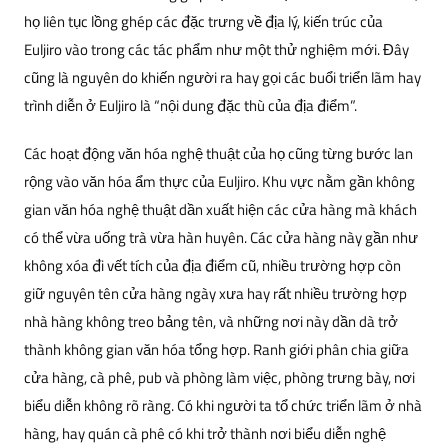
họ liên tục lồng ghép các đặc trưng về địa lý, kiến trúc của
Euljiro vào trong các tác phẩm như một thử nghiệm mới. Đây
cũng là nguyên do khiến người ra hay gọi các buổi triển lãm hay
trình diễn ở Euljiro là “nội dung đặc thù của địa điểm”.
Các hoạt động văn hóa nghệ thuật của họ cũng từng bước lan
rộng vào văn hóa ẩm thực của Euljiro. Khu vực nằm gần không
gian văn hóa nghệ thuật dần xuất hiện các cửa hàng mà khách
có thể vừa uống trà vừa hàn huyên. Các cửa hàng này gần như
không xóa đi vết tích của địa điểm cũ, nhiều trường hợp còn
giữ nguyên tên cửa hàng ngày xưa hay rất nhiều trường hợp
nhà hàng không treo bảng tên, và những nơi này dần dà trở
thành không gian văn hóa tổng hợp. Ranh giới phân chia giữa
cửa hàng, cà phê, pub và phòng làm việc, phòng trưng bày, nơi
biểu diễn không rõ ràng. Có khi người ta tổ chức triển lãm ở nhà
hàng, hay quán cà phê có khi trở thành nơi biểu diễn nghệ