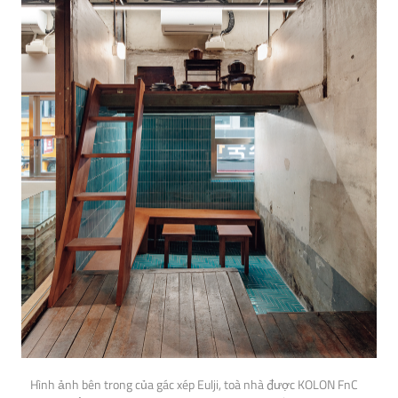
Hình ảnh bên trong của gác xép Eulji, toà nhà được KOLON FnC