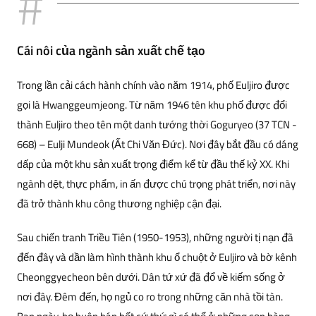
Cái nôi của ngành sản xuất chế tạo
Trong lần cải cách hành chính vào năm 1914, phố Euljiro được
gọi là Hwanggeumjeong. Từ năm 1946 tên khu phố được đổi
thành Euljiro theo tên một danh tướng thời Goguryeo (37 TCN -
668) – Eulji Mundeok (Ất Chi Văn Đức). Nơi đây bắt đầu có dáng
dấp của một khu sản xuất trọng điểm kể từ đầu thế kỷ XX. Khi
ngành dệt, thực phẩm, in ấn được chú trọng phát triển, nơi này
đã trở thành khu công thương nghiệp cận đại.
Sau chiến tranh Triều Tiên (1950-1953), những người tị nạn đã
đến đây và dần làm hình thành khu ổ chuột ở Euljiro và bờ kênh
Cheonggyecheon bên dưới. Dân tứ xứ đã đổ về kiếm sống ở
nơi đây. Đêm đến, họ ngủ co ro trong những căn nhà tồi tàn.