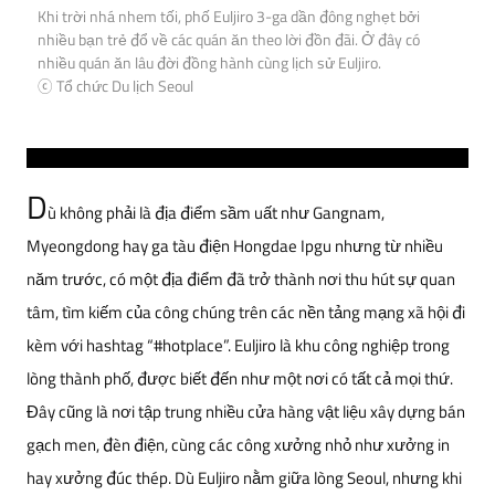
Khi trời nhá nhem tối, phố Euljiro 3-ga dần đông nghẹt bởi
nhiều bạn trẻ đổ về các quán ăn theo lời đồn đãi. Ở đây có
nhiều quán ăn lâu đời đồng hành cùng lịch sử Euljiro.
ⓒ Tổ chức Du lịch Seoul
D
ù không phải là địa điểm sầm uất như Gangnam,
Myeongdong hay ga tàu điện Hongdae Ipgu nhưng từ nhiều
năm trước, có một địa điểm đã trở thành nơi thu hút sự quan
tâm, tìm kiếm của công chúng trên các nền tảng mạng xã hội đi
kèm với hashtag “#hotplace”. Euljiro là khu công nghiệp trong
lòng thành phố, được biết đến như một nơi có tất cả mọi thứ.
Đây cũng là nơi tập trung nhiều cửa hàng vật liệu xây dựng bán
gạch men, đèn điện, cùng các công xưởng nhỏ như xưởng in
hay xưởng đúc thép. Dù Euljiro nằm giữa lòng Seoul, nhưng khi