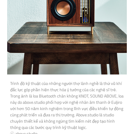
Trình độ kỹ thuật của những người thợ lành nghề là thứ vũ khí
đắc lực góp phần hiện thực hóa ý tưởng của các nghệ sĩ trẻ.
Trong ảnh là loa Bluetooth chân không KNOT, SOUND ABOVE, loa
này do above.studio phối hợp với nghệ nhân âm thanh ở Euljiro
với hơn 50 năm kinh nghiệm trong lĩnh vực điều khiển tự động
cùng phát triển và đưa ra thị trường. Above.studio là studio
chuyên thiết kế và không ngừng tìm kiếm nét đẹp tạo hình
thông qua các bước quy trình kỹ thuật logic.
ⓒ above.studio