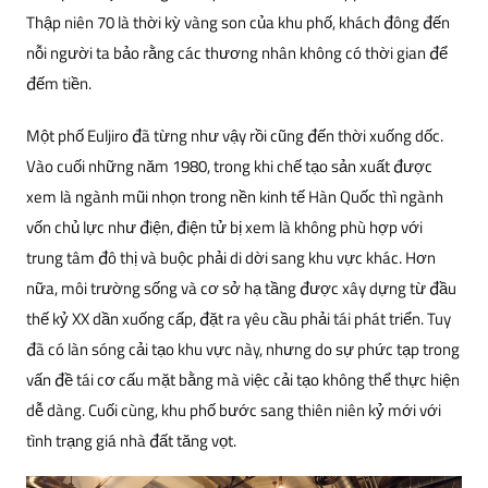
Thập niên 70 là thời kỳ vàng son của khu phố, khách đông đến
nỗi người ta bảo rằng các thương nhân không có thời gian để
đếm tiền.
Một phố Euljiro đã từng như vậy rồi cũng đến thời xuống dốc.
Vào cuối những năm 1980, trong khi chế tạo sản xuất được
xem là ngành mũi nhọn trong nền kinh tế Hàn Quốc thì ngành
vốn chủ lực như điện, điện tử bị xem là không phù hợp với
trung tâm đô thị và buộc phải di dời sang khu vực khác. Hơn
nữa, môi trường sống và cơ sở hạ tầng được xây dựng từ đầu
thế kỷ XX dần xuống cấp, đặt ra yêu cầu phải tái phát triển. Tuy
đã có làn sóng cải tạo khu vực này, nhưng do sự phức tạp trong
vấn đề tái cơ cấu mặt bằng mà việc cải tạo không thể thực hiện
dễ dàng. Cuối cùng, khu phố bước sang thiên niên kỷ mới với
tình trạng giá nhà đất tăng vọt.