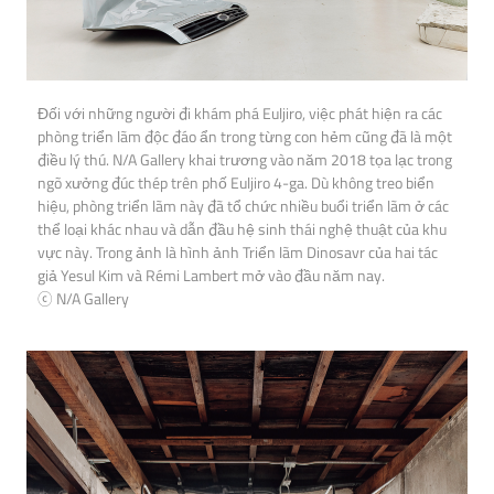
Đối với những người đi khám phá Euljiro, việc phát hiện ra các
phòng triển lãm độc đáo ẩn trong từng con hẻm cũng đã là một
điều lý thú. N/A Gallery khai trương vào năm 2018 tọa lạc trong
ngõ xưởng đúc thép trên phố Euljiro 4-ga. Dù không treo biển
hiệu, phòng triển lãm này đã tổ chức nhiều buổi triển lãm ở các
thể loại khác nhau và dẫn đầu hệ sinh thái nghệ thuật của khu
vực này. Trong ảnh là hình ảnh Triển lãm Dinosavr của hai tác
giả Yesul Kim và Rémi Lambert mở vào đầu năm nay.
ⓒ N/A Gallery