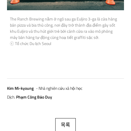
The Ranch Brewing nằm ở ngõ sau ga Euljiro 3-ga là cửa hàng
bán pizza và bia thủ công, nơi đây trở thành địa điểm gây sốt
khu Euljiro và thu hút giới trẻ bởi cánh cửa ra vào mô phỏng
máy bán hàng tự động cùng hoạ tiết graffiti sặc sỡ.
ⓒ Tổ chức Du lịch Seoul
Kim Mi-kyoung
- Nhà nghiên cứu xã hội học
Dịch.
Phạm Công Bảo Duy
목록