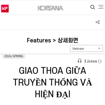
통합
S
공
Features > 상세화면
Vietnam
2024 SPRING
Listen
(
)
GIAO THOA GIỮA
TRUYỀN THỐNG VÀ
HIỆN ĐẠI