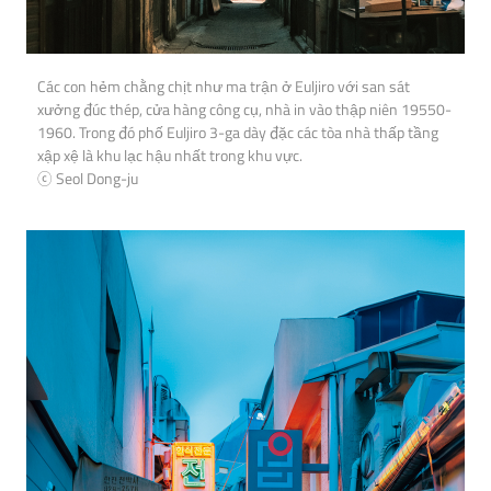
Các con hẻm chằng chịt như ma trận ở Euljiro với san sát
xưởng đúc thép, cửa hàng công cụ, nhà in vào thập niên 19550-
1960. Trong đó phố Euljiro 3-ga dày đặc các tòa nhà thấp tầng
xập xệ là khu lạc hậu nhất trong khu vực.
ⓒ Seol Dong-ju