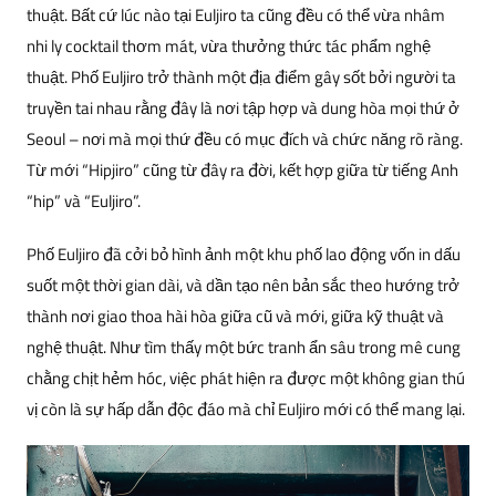
thuật. Bất cứ lúc nào tại Euljiro ta cũng đều có thể vừa nhâm
nhi ly cocktail thơm mát, vừa thưởng thức tác phẩm nghệ
thuật. Phố Euljiro trở thành một địa điểm gây sốt bởi người ta
truyền tai nhau rằng đây là nơi tập hợp và dung hòa mọi thứ ở
Seoul – nơi mà mọi thứ đều có mục đích và chức năng rõ ràng.
Từ mới “Hipjiro” cũng từ đây ra đời, kết hợp giữa từ tiếng Anh
“hip” và “Euljiro”.
Phố Euljiro đã cởi bỏ hình ảnh một khu phố lao động vốn in dấu
suốt một thời gian dài, và dần tạo nên bản sắc theo hướng trở
thành nơi giao thoa hài hòa giữa cũ và mới, giữa kỹ thuật và
nghệ thuật. Như tìm thấy một bức tranh ẩn sâu trong mê cung
chằng chịt hẻm hóc, việc phát hiện ra được một không gian thú
vị còn là sự hấp dẫn độc đáo mà chỉ Euljiro mới có thể mang lại.