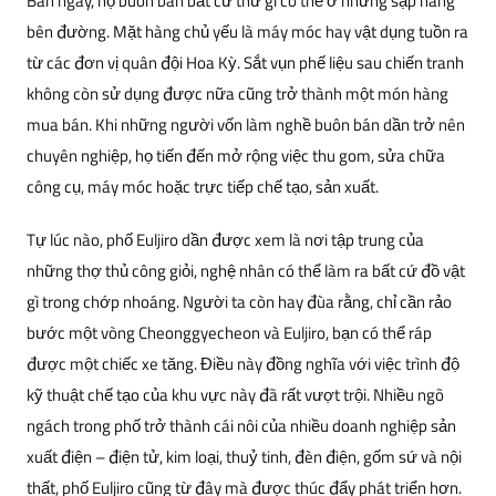
Ban ngày, họ buôn bán bất cứ thứ gì có thể ở những sạp hàng
bên đường. Mặt hàng chủ yếu là máy móc hay vật dụng tuồn ra
từ các đơn vị quân đội Hoa Kỳ. Sắt vụn phế liệu sau chiến tranh
không còn sử dụng được nữa cũng trở thành một món hàng
mua bán. Khi những người vốn làm nghề buôn bán dần trở nên
chuyên nghiệp, họ tiến đến mở rộng việc thu gom, sửa chữa
công cụ, máy móc hoặc trực tiếp chế tạo, sản xuất.
Tự lúc nào, phố Euljiro dần được xem là nơi tập trung của
những thợ thủ công giỏi, nghệ nhân có thể làm ra bất cứ đồ vật
gì trong chớp nhoáng. Người ta còn hay đùa rằng, chỉ cần rảo
bước một vòng Cheonggyecheon và Euljiro, bạn có thể ráp
được một chiếc xe tăng. Điều này đồng nghĩa với việc trình độ
kỹ thuật chế tạo của khu vực này đã rất vượt trội. Nhiều ngõ
ngách trong phố trở thành cái nôi của nhiều doanh nghiệp sản
xuất điện – điện tử, kim loại, thuỷ tinh, đèn điện, gốm sứ và nội
thất, phố Euljiro cũng từ đây mà được thúc đẩy phát triển hơn.