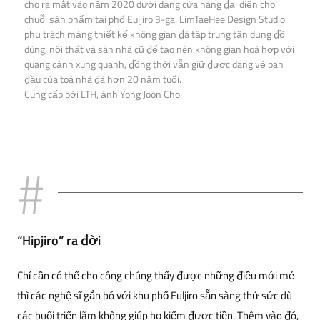
cho ra mắt vào năm 2020 dưới dạng cửa hàng đại diện cho
chuỗi sản phẩm tại phố Euljiro 3-ga. LimTaeHee Design Studio
phụ trách mảng thiết kế không gian đã tập trung tận dụng đồ
dùng, nội thất và sàn nhà cũ để tạo nên không gian hoà hợp với
quang cảnh xung quanh, đồng thời vẫn giữ được dáng vẻ ban
đầu của toà nhà đã hơn 20 năm tuổi.
Cung cấp bởi LTH, ảnh Yong Joon Choi
“Hipjiro” ra đời
Chỉ cần có thể cho công chúng thấy được những điều mới mẻ
thì các nghệ sĩ gắn bó với khu phố Euljiro sẵn sàng thử sức dù
các buổi triển lãm không giúp họ kiếm được tiền. Thêm vào đó,