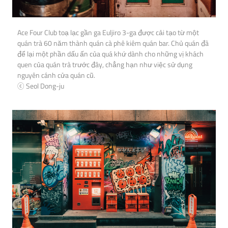
Ace Four Club toạ lạc gần ga Euljiro 3-ga được cải tạo từ một
quán trà 60 năm thành quán cà phê kiêm quán bar. Chủ quán đã
để lại một phần dấu ấn của quá khứ dành cho những vị khách
quen của quán trà trước đây, chẳng hạn như việc sử dụng
nguyên cánh cửa quán cũ.
ⓒ Seol Dong-ju