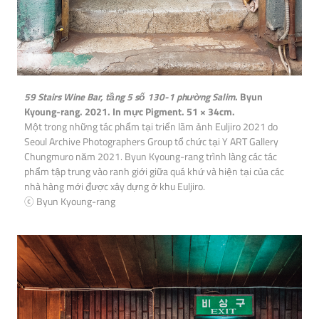
59 Stairs Wine Bar, tầng 5 số 130-1 phường Salim
. Byun
Kyoung-rang. 2021. In mực Pigment. 51 × 34cm.
Một trong những tác phẩm tại triển lãm ảnh Euljiro 2021 do
Seoul Archive Photographers Group tổ chức tại Y ART Gallery
Chungmuro năm 2021. Byun Kyoung-rang trình làng các tác
phẩm tập trung vào ranh giới giữa quá khứ và hiện tại của các
nhà hàng mới được xây dựng ở khu Euljiro.
ⓒ Byun Kyoung-rang