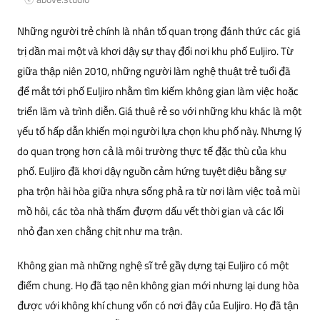
Những người trẻ chính là nhân tố quan trọng đánh thức các giá
trị dần mai một và khơi dậy sự thay đổi nơi khu phố Euljiro. Từ
giữa thập niên 2010, những người làm nghệ thuật trẻ tuổi đã
để mắt tới phố Euljiro nhằm tìm kiếm không gian làm việc hoặc
triển lãm và trình diễn. Giá thuê rẻ so với những khu khác là một
yếu tố hấp dẫn khiến mọi người lựa chọn khu phố này. Nhưng lý
do quan trọng hơn cả là môi trường thực tế đặc thù của khu
phố. Euljiro đã khơi dậy nguồn cảm hứng tuyệt diệu bằng sự
pha trộn hài hòa giữa nhựa sống phả ra từ nơi làm việc toả mùi
mồ hôi, các tòa nhà thấm đượm dấu vết thời gian và các lối
nhỏ đan xen chằng chịt như ma trận.
Không gian mà những nghệ sĩ trẻ gầy dựng tại Euljiro có một
điểm chung. Họ đã tạo nên không gian mới nhưng lại dung hòa
được với không khí chung vốn có nơi đây của Euljiro. Họ đã tận