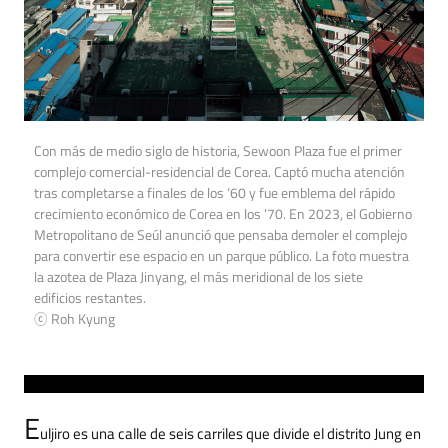
Con más de medio siglo de historia, Sewoon Plaza fue el primer
complejo comercial-residencial de Corea. Captó mucha atención
tras completarse a finales de los ’60 y fue emblema del rápido
crecimiento económico de Corea en los ’70. En 2023, el Gobierno
Metropolitano de Seúl anunció que pensaba demoler el complejo
para convertir ese espacio en un parque público. La foto muestra
la azotea de Plaza Jinyang, el más meridional de los siete
edificios restantes.
ⓒ Roh Kyung
E
uljiro es una calle de seis carriles que divide el distrito Jung en