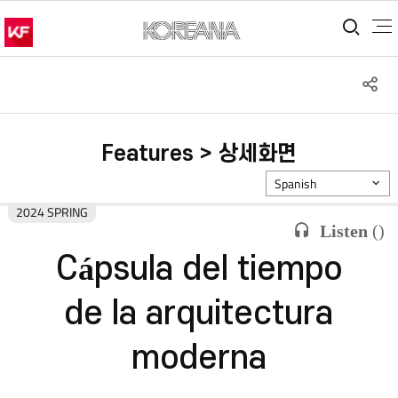
통합
S
공
Features > 상세화면
Spanish
2024 SPRING
Listen
(
)
Cápsula del tiempo
de la arquitectura
moderna