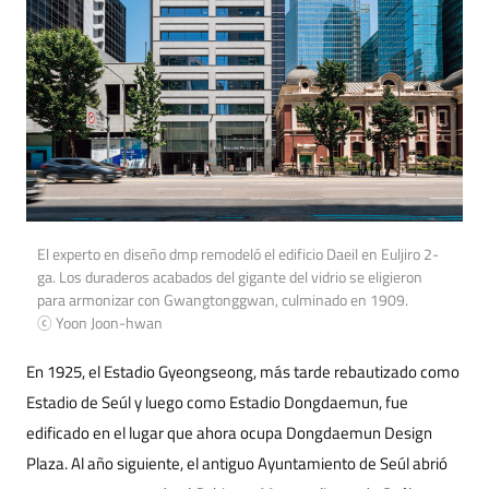
El experto en diseño dmp remodeló el edificio Daeil en Euljiro 2-
ga. Los duraderos acabados del gigante del vidrio se eligieron
para armonizar con Gwangtonggwan, culminado en 1909.
ⓒ Yoon Joon-hwan
En 1925, el Estadio Gyeongseong, más tarde rebautizado como
Estadio de Seúl y luego como Estadio Dongdaemun, fue
edificado en el lugar que ahora ocupa Dongdaemun Design
Plaza. Al año siguiente, el antiguo Ayuntamiento de Seúl abrió