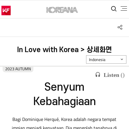
통합
S
공
In Love with Korea > 상세화면
Indonesia
2023 AUTUMN
Listen
(
)
Senyum
Kebahagiaan
Bagi Dominique Herqué, Korea adalah negara tempat
impian menjadi kenyataan. Dia mengolah tanahnya di