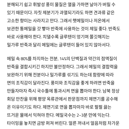
분해되기 쉽고 휘발성 풍미 물질은 열을 가하면 날아가 버릴 수
있기 때문이다. 자칫 제분기가 과열되기라도 하면 견과류 같은
고소한 향미는 사라지고 만다. 그래서 햇메밀이나 저온에서
보관한 통메밀을 갓 빻아 반죽에 사용하는 것이 제일 좋다. 반죽도
바로 사용해야 한다. 치댈수록 글루텐이 엉기며 쫄깃해지는
밀가루 반죽과 달리 메밀에는 글루텐이 들어 있지 않아서다.
메밀 속 80%를 차지하는 전분, 14%의 단백질과 약간의 점액질이
반죽을 결합시키긴 하지만 불안정하다. 그래서 메밀의 결합력을
보완하기 위해 전분이나 밀가루를 섞기도 하는데 함량에 따라
면의 조직감이 달라진다. 풍미와 조직감을 좋게 하려면 반죽을
만들자마자 즉시 국수틀에 통과시켜 면을 뽑아야 한다. 남북 정상
회담 만찬을 위해 평양 옥류관에서 판문점까지 제면기를 공수해
온 이유이기도 하다. 제면기로 면을 뽑자마자 바로 펄펄 끓는
뜨거운 물에서 익혀야 한다. 메밀국수는 2~3분 만에 익는다.
타이밍을 놓치면 금방 퍼져 버린다. 얼른 꺼내서 얼음처럼 차가운