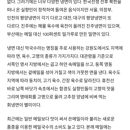
없다. 그러기에는 너무 다양한 냉면이 있다. 한국전쟁 전후 북한을
떠나 온 실향민이 정착하여 들여온 음식이지만 서울, 의정부,
인천의 평양냉면이 각기 다르고 대전, 대구의 평양냉면이 또
다르다. 진주에는 해물 육수에 육전이 올려진 진주냉면이 있으며,
부산에는 메밀 대신 100퍼센트 밀가루로 만든 밀면이 있다.
냉면 대신 막국수라는 명칭을 주로 사용하는 강원도에서도 지역에
따라 면, 육수, 고명의 종류가 가지가지다. 대관령을 기준으로
서쪽인 영서 지방에서는 곱고 하얀 속메밀을 쓰고, 동쪽 영동
지방에서는 겉메밀을 섞어 거칠고 색이 거뭇한 면을 낸다. 육수도
지역에 따라 동치미, 고기 육수, 간장 육수로 달라진다. 휴전선
바로 남쪽 바닷가 속초에서는 함경도 실향민들이 고향의 맛을
그리며 명태회를 고명으로 올려 고추장 양념에 비벼 먹는
회냉면이 별미이다.
최근에는 일반 메밀보다 맛이 써서 쓴메밀이라 불리는 새로운
품종을 이용한 메밀국수의 소비도 늘고 있다. 본래 메밀에는