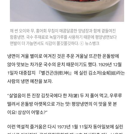
채 썬 오이와 무, 홍어회 무침이 매콤달콤한 양념장과 함께 곁들여진
함흥냉면. 국수 주재료로 녹말가루를 사용하기 때문에 평양냉면보다
면발이 더 가늘면서도 식감이 쫄깃쫄깃하다. ⓒ 뉴스뱅크
냉면이 겨울 별미로 여겨진 것은 추운 겨울날 뜨끈한 온돌방에
앉아 맛보는 차가운 국수의 운치 때문이기도 했다. 1929년 12월
1일자 대중잡지 『별건곤(別亁坤)』에 실린 김소저(金昭姐)라는
사람의 냉면 예찬을 보자.
“살얼음이 뜬 진장 김칫국에다 한 저(箸) 두 저 풀어 먹고, 우루루
떨려서 온돌방 아랫목으로 가는 맛! 평양냉면의 이 맛을 못 본
이요! 상상이 어떻소?”
이런 역설적 즐거움은 다시 1973년 1월 11일자 동아일보에 실린