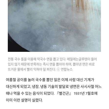
전통 국수 틀을 이용해 막국수 면을 뽑고 있다. 메밀에는글루텐이 들어
있지 않기 때문에 반죽하는 즉시 면을 뽑아야 하며, 뽑아낸 면은 바로
뜨거운 물에서 빨리 익혀야 덜 퍼진다. ⓒ 연합뉴스
여름철 공이를 눌러 국수를 뽑던 일은 이제 사람 대신 기계가
대신하게 되었고, 냉장, 냉동 기술의 발달로 냉면은 사시사철 어느
때나 먹을 수 있는 음식이 되었다. 『별건곤』 1931년 7월호에
이미 이런 설명이 실렸다.