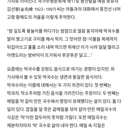
기사로 이어진다. 국가무형문화재 제17호 봉산탈춤 예능 보유자
김선봉(金先峰 1922~1997) 씨는 아들과의 대화에서 휴전선 너머
고향 황해도의 겨울을 이렇게 추억한다.
“밤 깊도록 윷놀이를 하다가는 밤참으로 얼음 동치미에 막국수를
말아 꿩고기로 구미를 해서 먹지. 그 맛이란 참! 이불을 목에까지
뒤집어쓰고 훌훌 소리 내며 먹으면 위에선 이가 시려 덜덜 떨리고
아랫도리는 방바닥이 뜨거워서 후꾼후꾼 달고….”
요즘에는 막국수를 강원도 음식으로 여기는 경향이 있지만, 위
기사에서 볼 수 있듯 막국수는 냉면과 동일한 음식이다.
막국수라는 이름에 대해서는 두 가지 의견이 있다. 첫 번째는
막과자, 막소주처럼 거친 음식을 가리킨다는 주장이다. 두 번째는
메밀을 막 갈아 만든 국수에서 명칭이 유래했다는 설이 있다. 둘 다
일리 있다. 껍질을 덜 깎은 겉메밀을 섞어 갈아 만든 메밀국수의
식감은 ‘막’이란 접두어의 뜻처럼 거칠다. 또한 메밀국수는
제분하자마자 ‘막’ 국수로 삶아 내야 한다. 메밀 속 지질은