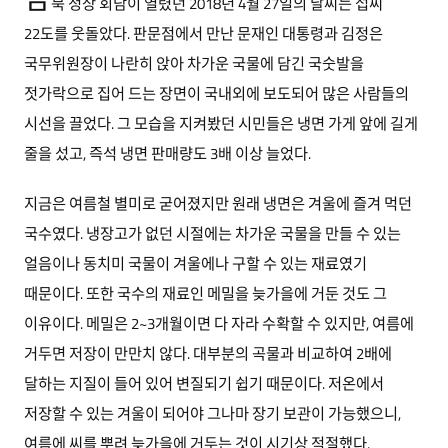
북 정상 회담이 열렸던 2018년 4월 27일의 날씨는 섭씨
22도를 웃돌았다. 판문점에서 만난 문재인 대통령과 김정은
국무위원장이 나란히 앉아 차가운 국물에 담긴 국숫발을
젓가락으로 집어 드는 장면이 국내외에 보도되어 많은 사람들의
시선을 끌었다. 그 모습을 지켜봤던 시민들은 냉면 가게 앞에 길게
줄을 섰고, 즉석 냉면 판매량도 3배 이상 늘었다.
지금은 여름철 별미로 굳어졌지만 원래 냉면은 겨울에 즐겨 먹던
국수였다. 냉장고가 없던 시절에는 차가운 국물을 만들 수 있는
얼음이나 동치미 국물이 겨울에나 구할 수 있는 재료였기
때문이다. 또한 국수의 재료인 메밀을 늦가을에 거둔 것도 그
이유이다. 메밀은 2~3개월이면 다 자라 수확할 수 있지만, 여름에
거두면 저장이 만만치 않다. 대부분의 곡물과 비교하여 2배에
달하는 지질이 들어 있어 변질되기 쉽기 때문이다. 저온에서
저장할 수 있는 겨울이 되어야 그나마 장기 보관이 가능했으니,
여름에 씨를 뿌려 늦가을에 거두는 것이 시기상 적절했다.