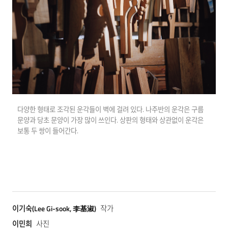
다양한 형태로 조각된 운각들이 벽에 걸려 있다. 나주반의 운각은 구름
문양과 당초 문양이 가장 많이 쓰인다. 상판의 형태와 상관없이 운각은
보통 두 쌍이 들어간다.
이기숙(Lee Gi-sook, 李基淑)
작가
이민희
사진