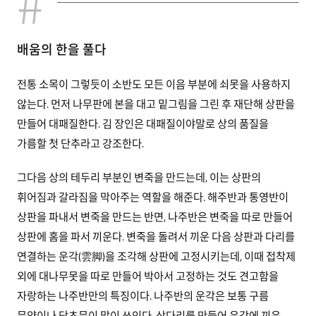
배움의 한을 풀다
전통 소목이 그렇듯이 소반도 모든 이음 부분에 쇠못을 사용하지
않는다. 먼저 나무판에 본을 대고 밑그림을 그린 후 재단해 상판을
만들어 대패질한다. 김 장인은 대패질이야말로 상의 품질을
가름할 첫 단추라고 강조한다.
그다음 상의 테두리 부분인 변죽을 만드는데, 이는 상판의
휘어짐과 갈라짐을 막아주는 역할을 해준다. 해주반과 통영반이
상판을 파내서 변죽을 만드는 반면, 나주반은 변죽을 따로 만들어
상판에 홈을 파서 끼운다. 변죽을 돌려서 끼운 다음 상판과 다리를
연결하는 운각(雲脚)을 조각해 상판에 고정시키는데, 이때 접착제
외에 대나무못을 따로 만들어 박아서 고정하는 것도 견고함을
자랑하는 나주반만의 특징이다. 나주반의 운각은 보통 구름
문양이나 당초문이 많이 쓰인다. 상다리를 만들어 운각에 끼운