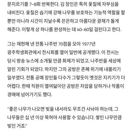
문지르기를 7~8회 반복한다. 김 장인은 특히 옻칠에 자부심을
내비친다. 옻칠은 습기에 강해 나무를 보호하는 기능적 역할을 할
뿐만 아니라 시간이 지날수록 은은하고 아름다운 광채가 돌게
해준다. 이렇게 상 하나를 완성하는 데 40~60일 걸린다고 한다.
그는 재현해 낸 전통 나주반 70점을 모아 1977년
광주학생회관에서 전시회를 열어 일반에 공개했다. 이 전시는
당시 방송 뉴스에 소개될 만큼 화제가 되었고, 나주반을 세상에
알린 기회가 되었다. 하지만 그의 공방은 존폐 위기에 내몰리기
일쑤였다. 전통 공예 장인들 다수가 그렇듯이 옛것은 지키기가 더
어렵다. 한때 직원이 열여덟이던 공방은 차압을 당하거나 작품이
경매에 넘어가기도 했다.
“좋은 나무가 나오면 빚을 내서라도 무조건 사놔야 하는데, 그
나무들은 십 년 이상 묵혀야 사용할 수 있습니다. 쌓인 나무만큼
빚인 거죠.”