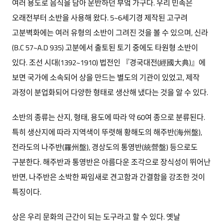
여러 용도로 음식을 담아 운반하던 부엌 가구다. 우리 민족은
오래전부터 소반을 사용해 왔다. 5~6세기경 제작된 고구려
고분벽화에는 여러 유형의 소반이 그려진 것을 볼 수 있으며, 신라
(B.C 57~A.D 935) 고분에서 출토된 토기 중에도 타원형 소반이
있다. 조선 시대(1392~1910) 법전인 『경국대전(經國大典)』에
보면 국가에 소속되어 상을 만드는 별도의 기관이 있었고, 제작
과정이 분업화되어 다양한 형태로 생산해 냈다는 것을 알 수 있다.
소반의 종류는 산지, 형태, 용도에 따라 약 60여 종으로 분류된다.
특히 생산지에 따라 지역색이 뚜렷해 황해도의 해주반(海州盤),
전라도의 나주반(羅州盤), 경상도의 통영반(統營盤) 등으로도
구분한다. 해주반과 통영반은 아름다운 조각으로 장식성이 뛰어난
반면, 나주반은 소박한 짜임새로 견고함과 간결함을 강조한 것이
특징이다.
상은 우리 문화의 근간이 되는 도구라고 할 수 있다. 옛날