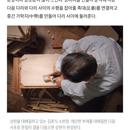
다음 다리와 다리 사이의 수평을 잡아줄 족대(足臺)를 연결하고
중간 가락지(中帶)를 만들어 다리 사이에 둘러준다.
상판을 대패질하고 있는 김춘식 소반장. 재단한 부재를 대패질한 다음
사포로 문질러 결을 다듬으면 상판이 완성된다.