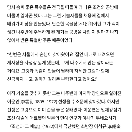
당시 솜씨 좋은 목수들은 전국을 떠돌며 더 나은 조건의 공방에
머물며 일하곤 했다. 그는 그런 기술자들을 채용해 곁에서
배워가며 상을 만들었다. 단순한 목물상(木物商)이던 그가 맥이
끊긴 나주반에 주목하게 된 계기는 공방을 차린 지 얼마 지나지
않아서 받은 특별한 주문 때문이었다.
“한번은 서울에서 손님이 찾아왔어요. 집안 대대로 내려오던
제사상을 사정상 잃게 됐는데, 그게 나주에서 만든 상이라는
거예요. 그것과 똑같이 만들어 달라며 자세한 그림과 함께
선금까지 내고, 얼마가 걸리든 부탁한다고 했어요.”
아직 기술을 갖추지 못한 그는 나주반의 마지막 장인으로 알려진
이운연(李雲衍 1895~1972) 선생을 수소문해 찾아갔다. 하지만
선생은 고령으로 이미 손을 놓은 상태였다. 이운연은 일제강점기
조선 예술에 매료됐던 일본의 민예 연구가 야나기 무네요시가
『조선과 그 예술』(1922)에서 극찬했던 소반장 이석규(李錫奎