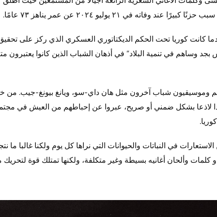
 وفاته في ٢١ يوليو ٢٠٢٤ عن عمر يناهز ٧٣ عامًا.
ما كانت كوريا تحت الحكم الديكتاتوري العسكري الذي ركز على تحقيق 
جد وساهم في تنمية البلاد” في أذهان الشباب الذين كانوا يعتبرون متع
يم وموسيقيون شباب آخرون مثل هان داي-سو، ويانغ بيونغ-جيب. من خلا
لاذعا بشكل ضمني أو صريح، عبروا عن إحباطهم من العيش في مجتمع 
وريا.
الاستعارات في النباتات والحيوانات التي نراها كل يوم ولكنا غالبا ما نت
دو كلمات وألحان أغانيه بسيطة وغير متكلفة، ولكنها تمتلك قوة لتحري