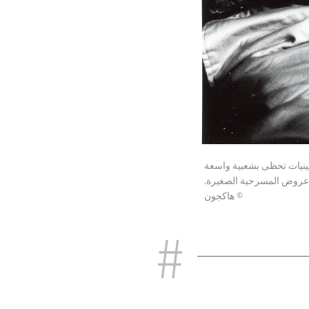
بعينيات تحظى بشعبية واسعة
م عروض المسرحية الصغيرة.
© هاكجون