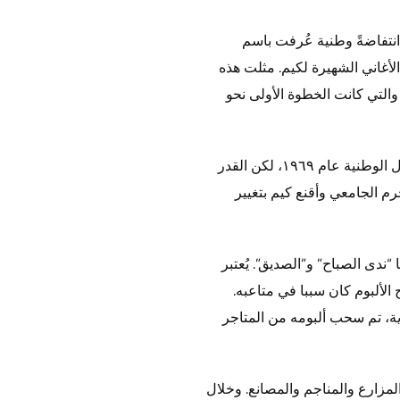
 انتفاضةً وطنية عُرفت باسم
يو”. خرج الجمهور الغاضب إلى الشوارع وهم يغنون أغنية “ندى الصباح” (١٩٧١) إحدى الأغاني الشهيرة لكيم. مثلت هذه
التي كانت الخطوة الأولى نحو
وُلد كيم عام ١٩٥١ وكان طالبا واعدا في مجال الفنون خلال سنوات دراسته. التحق بقسم الرسم في جامعة سيول الوطنية عام ١٩٦٩، لكن القدر
رم الجامعي وأقنع كيم بتغيير
 أغان منها “ندى الصباح” و”الصديق”. يُعتبر
الألبوم كان سببا في متاعبه.
اية، تم سحب ألبومه من المتاجر
مزارع والمناجم والمصانع. وخلال