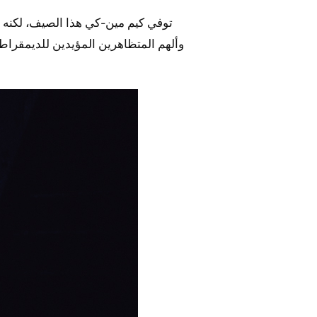
توفي كيم مين-كي هذا الصيف، لكنه ي
وألهم المتظاهرين المؤيدين للديمقراطي