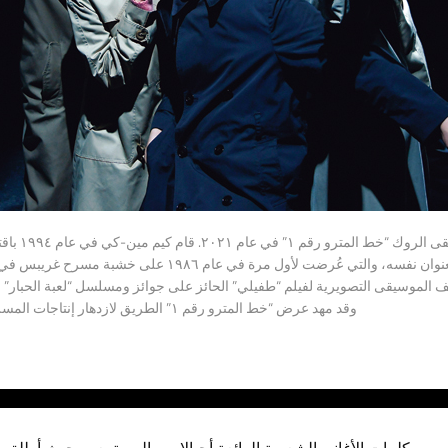
مشهد من عرض مس
الموسيقية الألمانية التي تحمل العنوان نفسه، والتي عُرضت لأول مرة 
 الموسيقى التصويرية لفيلم “طفيلي” الحائز على جوائز ومسلسل “لعبة الحبار” ال
وقد مهد عرض “خط المترو رقم ١” الطريق لازدهار إنتاجات المسرح الصغيرة في التسعينيات.
ى وكلمات الأغاني الشعرية الرائعة أجيالا من المستمعين حيث أطلق عل