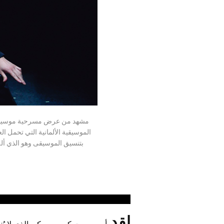
بتنسيق الموسيقى وهو الذي ألف
لقد
أسر صوت كيم مين-كي الذي لا يُنس