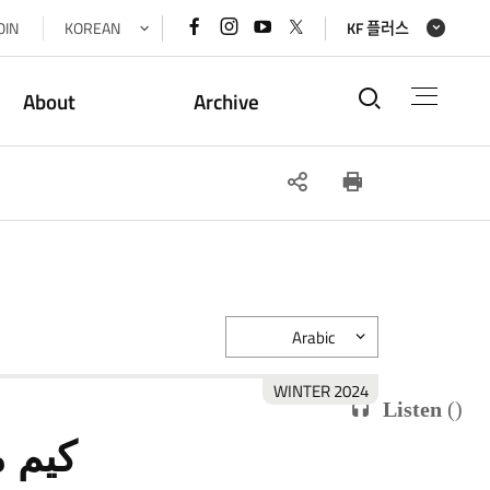
페이스북
인스타그램
유튜브
x(트위터)
OIN
KOREAN
KF 플러스
바로가기
바로가기
바로가기
바로가기
통합검색
About
Archive
SNS
인쇄
공유
Arabic
2024 WINTER
Listen
(
)
كيم 