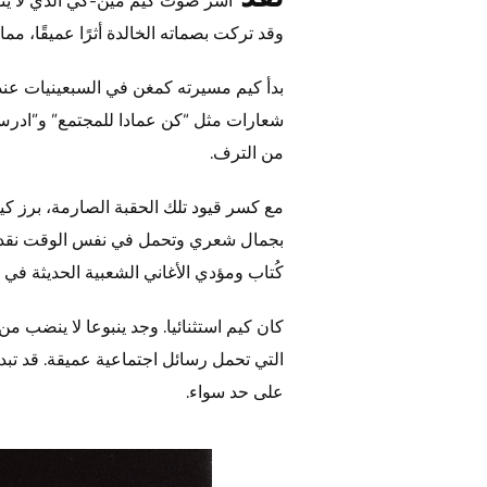
وقد تركت بصماته الخالدة أثرًا عميقًا، مما سبب حزنًا كبيرًا عند
بدأ كيم مسيرته كمغن في السبعينيات عند
شعارات مثل “كن عمادا للمجتمع” و”ادرس ب
من الترف.
مع كسر قيود تلك الحقبة الصارمة، برز ك
بجمال شعري وتحمل في نفس الوقت نقدا 
كُتاب ومؤدي الأغاني الشعبية الحديثة في ك
كان كيم استثنائيا. وجد ينبوعا لا ينضب من 
التي تحمل رسائل اجتماعية عميقة. قد تب
على حد سواء.