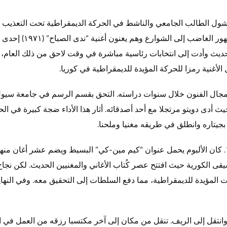
رك جونغ-تشول الطالب الجامعي والناشط في الحركة الديمقراطية تحت التعذيب
“النضال الديمقراطي في يون
حديث وأدت إلى انتخابات رئاسية مباشرة في وقت لاحق من ذلك العام، و
 الأغنية رمزا للحركة المؤيدة للديمقراطية في كوريا.
أدى دويتو مرتجلا مع أحد أصدقائه. أثار هذا الأداء ضجة كبيرة في الح
يتاره وانطلق في طريقه مغنيا وملحنا.
أصدر كيم ألبومه الأول والوحيد عام ١٩٧١. كان الألبوم يحمل عنوان “كيم مين-كي” البسيط ويضم عشر
قى الكورية حيث افتتح عصر كُتاب الأغاني والمغنيين الحديث. لكن نجاح 
ات المؤيدة للديمقراطية، مما دفع السلطات إلى التحقيق معه. وفي النه
انتقل إلى الريف. تنقل من مكان إلى آخر مكتسبا رزقه من العمل في ال