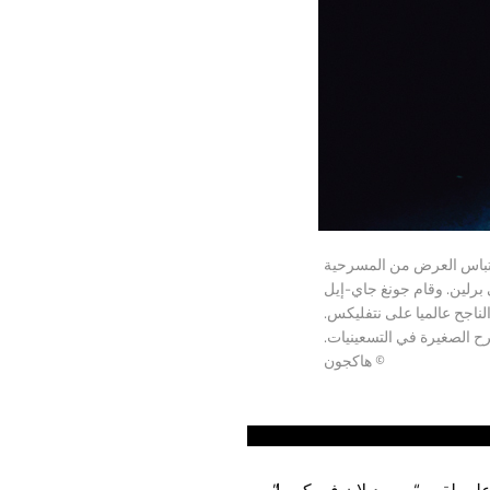
رحية موسيقى الروك “خط المترو رقم ١” في عام ٢٠٢١. قام كيم مين-كي في عام ١٩٩٤ باقتباس العرض من المسرحية
في عام ١٩٨٦ على خشبة مسرح غريبس في برلين. وقام جونغ جاي-إيل
ناجح عالميا على نتفليكس.
© هاكجون
يه لقب “بوب ديلان في كوريا”.