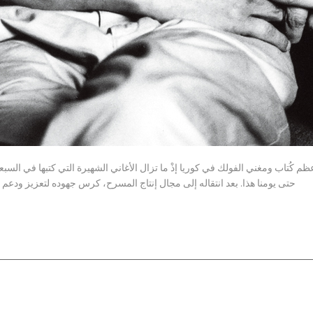
ظم كُتاب ومغني الفولك في كوريا إذْ ما تزال الأغاني الشهيرة التي كتبها في الس
حتى يومنا هذا. بعد انتقاله إلى مجال إنتاج المسرح، كرس جهوده لتعزيز ودع