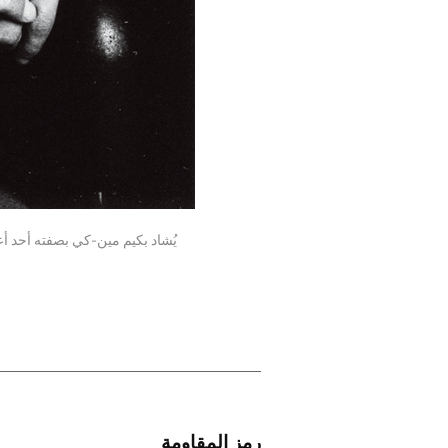
يُشاد بكيم مين-كي بصفته أحد أع
رمز المقاومة