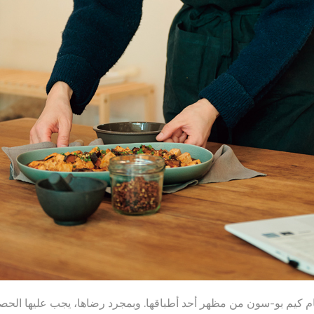
م كيم بو-سون من مظهر أحد أطباقها. وبمجرد رضاها، يجب عليها الحص