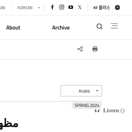
페이스북
인스타그램
유튜브
x(트위터)
OIN
KOREAN
KF 플러스
바로가기
바로가기
바로가기
바로가기
통합검색
About
Archive
SNS
인쇄
공유
Arabic
2024 SPRING
Listen
(
)
مظهر