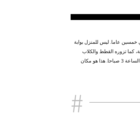
 خمسين عاما. ليس للمنزل بوابة
ة، كما تزوره القطط والكلاب
المتسكعة في الحي إذ تجذبها رائحة الطعام اللذيذ التي لا تنقطع. يوجد استوديو بداخله يعمل ليلا ونهارا وأحيانا حتى الساعة 3 صباحا. هذا هو مكان