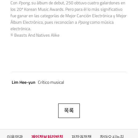
Con
Ppong
, su álbum de debut, 250 obtuvo cuatro galardones en
los 20º Korean Music Awards. Pero para él lo más significativo
fue ganar en las categorías de Mejor Canción Electrónica y Mejor
Álbum Electrónico, pues reconocían a
Ppong
como música
electrónica.
© Beasts And Natives Alike
Lim Hee-yun
Crítico musical
목록
이용약관
개인정보처리방침
저작권정책
찾아오시는길