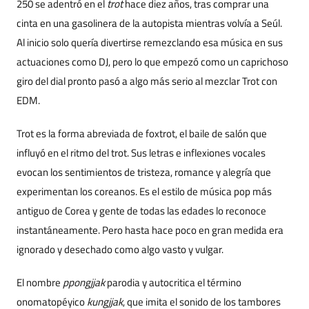
250 se adentró en el
trot
hace diez años, tras comprar una
cinta en una gasolinera de la autopista mientras volvía a Seúl.
Al inicio solo quería divertirse remezclando esa música en sus
actuaciones como DJ, pero lo que empezó como un caprichoso
giro del dial pronto pasó a algo más serio al mezclar Trot con
EDM.
Trot es la forma abreviada de foxtrot, el baile de salón que
influyó en el ritmo del trot. Sus letras e inflexiones vocales
evocan los sentimientos de tristeza, romance y alegría que
experimentan los coreanos. Es el estilo de música pop más
antiguo de Corea y gente de todas las edades lo reconoce
instantáneamente. Pero hasta hace poco en gran medida era
ignorado y desechado como algo vasto y vulgar.
El nombre
ppongjjak
parodia y autocritica el término
onomatopéyico
kungjjak
, que imita el sonido de los tambores