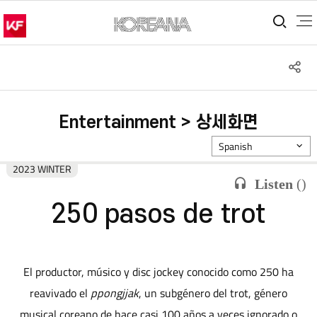
통합
S
공
Entertainment > 상세화면
Spanish
2023 WINTER
Listen
(
)
250 pasos de trot
El productor, músico y disc jockey conocido como 250 ha
reavivado el
ppongjjak
, un subgénero del trot, género
musical coreano de hace casi 100 años a veces ignorado o