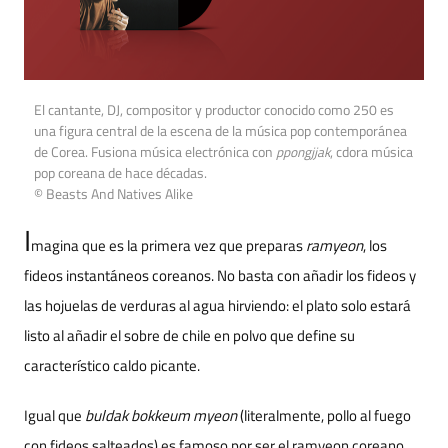
El cantante, DJ, compositor y productor conocido como 250 es
una figura central de la escena de la música pop contemporánea
de Corea. Fusiona música electrónica con
ppongjjak
, cdora música
pop coreana de hace décadas.
© Beasts And Natives Alike
I
magina que es la primera vez que preparas
ramyeon
, los
fideos instantáneos coreanos. No basta con añadir los fideos y
las hojuelas de verduras al agua hirviendo: el plato solo estará
listo al añadir el sobre de chile en polvo que define su
característico caldo picante.
Igual que
buldak bokkeum myeon
(literalmente, pollo al fuego
con fideos salteados) es famoso por ser el ramyeon coreano