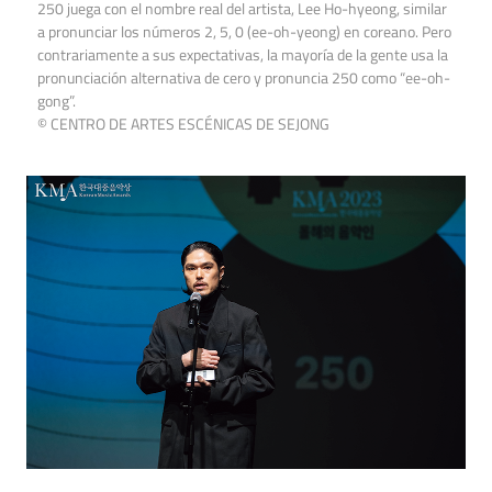
250 juega con el nombre real del artista, Lee Ho-hyeong, similar
a pronunciar los números 2, 5, 0 (ee-oh-yeong) en coreano. Pero
contrariamente a sus expectativas, la mayoría de la gente usa la
pronunciación alternativa de cero y pronuncia 250 como “ee-oh-
gong”.
© CENTRO DE ARTES ESCÉNICAS DE SEJONG