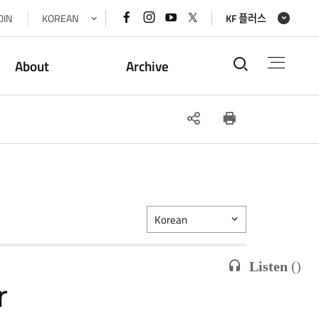
페이스북
인스타그램
유튜브
x(트위터)
OIN
KOREAN
KF 플러스
바로가기
바로가기
바로가기
바로가기
통합검색
About
Archive
SNS
인쇄
공유
Korean
Listen
(
)
r