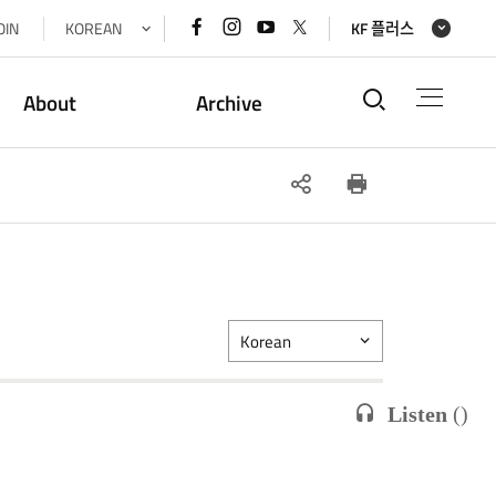
페이스북
인스타그램
유튜브
x(트위터)
OIN
KOREAN
KF 플러스
바로가기
바로가기
바로가기
바로가기
통합검색
About
Archive
SNS
인쇄
공유
Korean
Listen
(
)