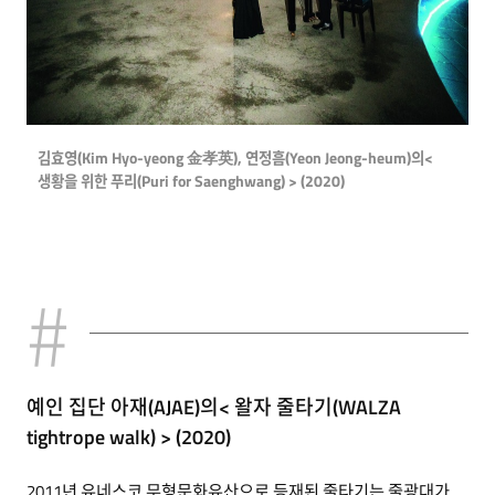
김효영(Kim Hyo-yeong 金孝英), 연정흠(Yeon Jeong-heum)의<
생황을 위한 푸리(Puri for Saenghwang) > (2020)
예인 집단 아재(AJAE)의< 왈자 줄타기(WALZA
tightrope walk) > (2020)
2011년 유네스코 무형문화유산으로 등재된 줄타기는 줄광대가