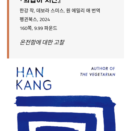
『희랍어 시간』
한강 작, 데보라 스미스, 원 에밀리 애 번역
펭귄북스, 2024
160쪽, 9.99 파운드
온전함에 대한 고찰