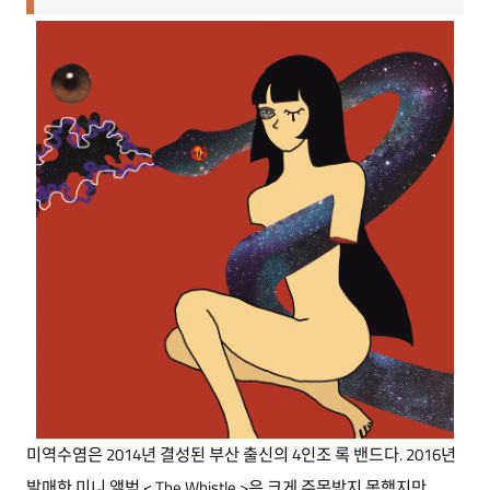
미역수염은 2014년 결성된 부산 출신의 4인조 록 밴드다. 2016년
발매한 미니 앨범 < The Whistle >은 크게 주목받지 못했지만,