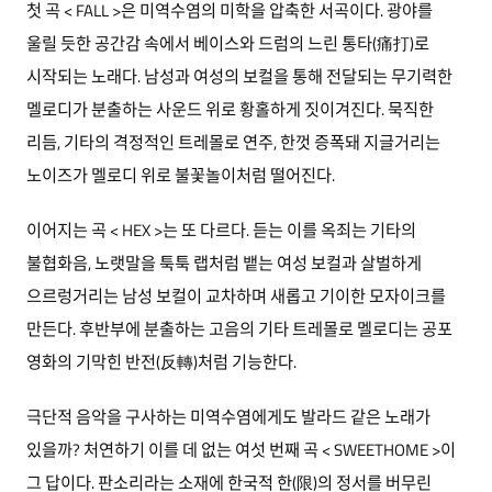
첫 곡 < FALL >은 미역수염의 미학을 압축한 서곡이다. 광야를
울릴 듯한 공간감 속에서 베이스와 드럼의 느린 통타(痛打)로
시작되는 노래다. 남성과 여성의 보컬을 통해 전달되는 무기력한
멜로디가 분출하는 사운드 위로 황홀하게 짓이겨진다. 묵직한
리듬, 기타의 격정적인 트레몰로 연주, 한껏 증폭돼 지글거리는
노이즈가 멜로디 위로 불꽃놀이처럼 떨어진다.
이어지는 곡 < HEX >는 또 다르다. 듣는 이를 옥죄는 기타의
불협화음, 노랫말을 툭툭 랩처럼 뱉는 여성 보컬과 살벌하게
으르렁거리는 남성 보컬이 교차하며 새롭고 기이한 모자이크를
만든다. 후반부에 분출하는 고음의 기타 트레몰로 멜로디는 공포
영화의 기막힌 반전(反轉)처럼 기능한다.
극단적 음악을 구사하는 미역수염에게도 발라드 같은 노래가
있을까? 처연하기 이를 데 없는 여섯 번째 곡 < SWEETHOME >이
그 답이다. 판소리라는 소재에 한국적 한(限)의 정서를 버무린