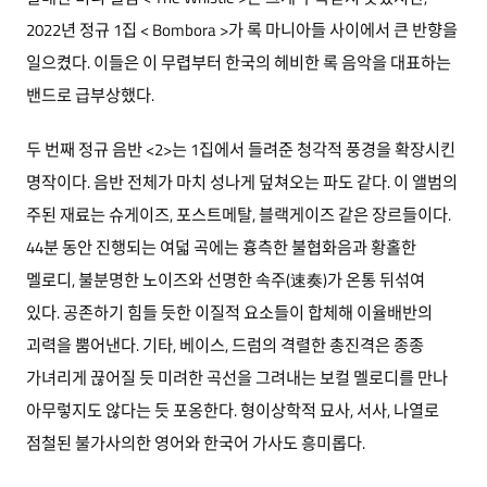
2022년 정규 1집 < Bombora >가 록 마니아들 사이에서 큰 반향을
일으켰다. 이들은 이 무렵부터 한국의 헤비한 록 음악을 대표하는
밴드로 급부상했다.
두 번째 정규 음반 <2>는 1집에서 들려준 청각적 풍경을 확장시킨
명작이다. 음반 전체가 마치 성나게 덮쳐오는 파도 같다. 이 앨범의
주된 재료는 슈게이즈, 포스트메탈, 블랙게이즈 같은 장르들이다.
44분 동안 진행되는 여덟 곡에는 흉측한 불협화음과 황홀한
멜로디, 불분명한 노이즈와 선명한 속주(速奏)가 온통 뒤섞여
있다. 공존하기 힘들 듯한 이질적 요소들이 합체해 이율배반의
괴력을 뿜어낸다. 기타, 베이스, 드럼의 격렬한 총진격은 종종
가녀리게 끊어질 듯 미려한 곡선을 그려내는 보컬 멜로디를 만나
아무렇지도 않다는 듯 포옹한다. 형이상학적 묘사, 서사, 나열로
점철된 불가사의한 영어와 한국어 가사도 흥미롭다.