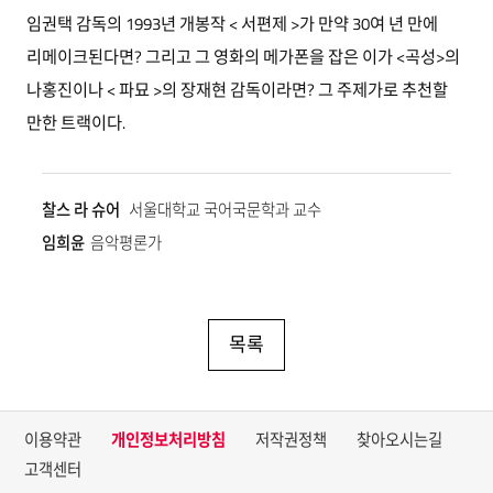
임권택 감독의 1993년 개봉작 < 서편제 >가 만약 30여 년 만에
리메이크된다면? 그리고 그 영화의 메가폰을 잡은 이가 <곡성>의
나홍진이나 < 파묘 >의 장재현 감독이라면? 그 주제가로 추천할
만한 트랙이다.
찰스 라 슈어
서울대학교 국어국문학과 교수
임희윤
음악평론가
목록
이용약관
개인정보처리방침
저작권정책
찾아오시는길
고객센터