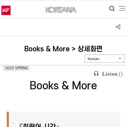
통합
S
공
Books & More > 상세화면
Korean
2025 SPRING
Listen
(
)
Books & More