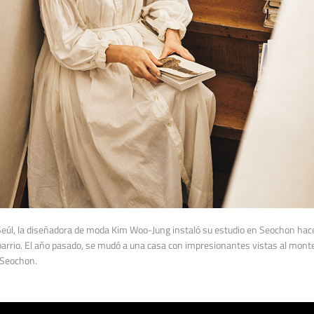
 Seúl, la diseñadora de moda Kim Woo-Jung instaló su estudio en Seochon hac
barrio. El año pasado, se mudó a una casa con impresionantes vistas al mont
 Seochon.