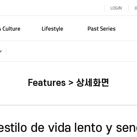
LOGIN
J
& Culture
Lifestyle
Past Series
Features > 상세화면
estilo de vida lento y senc