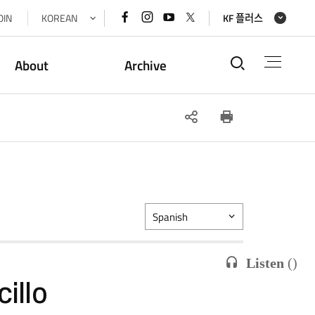
페이스북
인스타그램
유튜브
x(트위터)
OIN
KOREAN
KF 플러스
바로가기
바로가기
바로가기
바로가기
통합검색
About
Archive
SNS
인쇄
공유
Spanish
Listen
(
)
illo