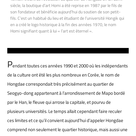
siècle, la boutique d’art Homi a été reprise en 1987 par le fils de
son fondateur et bénéficie aujourd’hui du soutien de son petit-
fils. C’est un habitué du lieu et étudiant de l’université Hongik qui
en a créé le logo historique à la fin des années 1970, le nom
Homi signifiant quant à lui « l’art est éternel ».
P
endant toutes ces années 1990 et 2000 où les indépendants
de la culture ont été les plus nombreux en Corée, le nom de
Hongdae correspondait très précisément au quartier de
Seogyo-dong appartenant à l’arrondissement de Mapo bordé
par le Han, le fleuve qui arrose la capitale, et pourvu de
plusieurs universités. Le temps allait cependant faire reculer
ces limites et ce qu’il convient aujourd’hui d’appeler Hongdae
comprend non seulement le quartier historique, mais aussi une