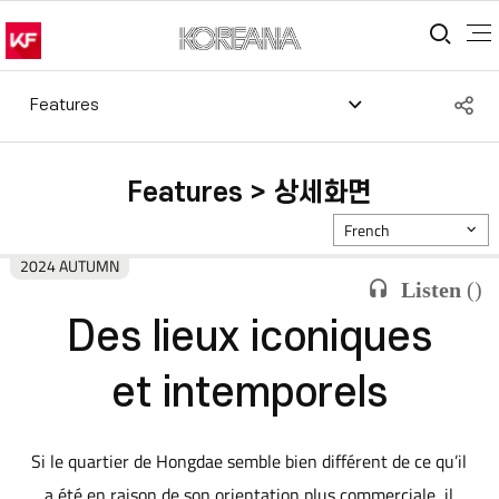
통합
S
Features
공
Features > 상세화면
French
2024 AUTUMN
Listen
(
)
Des lieux iconiques
et intemporels
Si le quartier de Hongdae semble bien différent de ce qu’il
a été en raison de son orientation plus commerciale, il