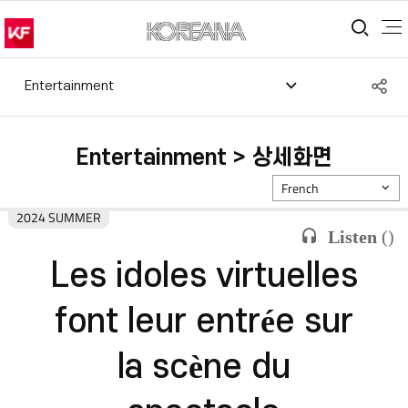
통합
S
Entertainment
공
Entertainment > 상세화면
French
2024 SUMMER
Listen
(
)
Les idoles virtuelles
font leur entrée sur
la scène du