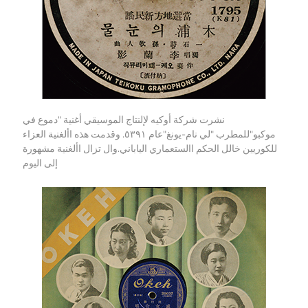
نشرت شركة أوكيه لإلنتاج الموسيقي أغنية "دموع في
موكبو"للمطرب "لي نام-يونغ"عام ٥٣٩١. وقدمت هذه األغنية العزاء
للكوريين خالل الحكم االستعماري الياباني.وال تزال األغنية مشهورة
إلى اليوم