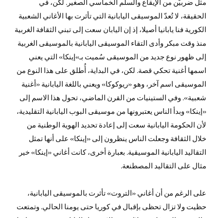
مثل ضربيْن من الإيقاع والسلم الخماسي الصغير. لكن، في
الحقيقة، لا تُعدّ الموسيقى اليابانية التي تأثرت بها الأغاني الشعبية
الكورية فنا يابانيا أصيلا، إذ إن اليابان سعت إلى تبني الثقافة الغربية
منذ وقت مبكر وأدى التقاء الموسيقى اليابانية بالموسيقى الغربية
إلى ظهور نوع جديد من الموسيقى سُميت بـ»إينكا» التي يعني
اسمها أغنية تحكي قصة. لكن، في البداية، أُطلق على هذا النوع من
الموسيقى اسم آخر، وهو «ريوكوكا» ويعني باللغة اليابانية «أغنية
شعبية». وفي الستينيات من القرن الماضي، تحول هذا الاسم إلى
«إينكا» وبدأ الناس يعتبرونها من موسيقى البوب اليابانية التقليدية،
لأن الحكومة اليابانية سعت إلى إعادة تحديد الهوية الوطنية من
خلال الثقافة وجعلت الناس ينظرون إلى «إينكا» على أنها تمثل
التقاليد اليابانية الموسيقية. بعبارة أخرى، كانت أغاني «إينكا» خير
مثال على التقاليد المصطنعة.
على الرغم من أن أغاني «التروت» تأثرت بالموسيقى اليابانية،
حظيت ولا تزال تحظى بإقبال في كوريا حتى يومنا الحالي. وتمتعت