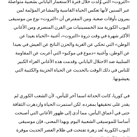
«التروت» التي وُلدت خلال فترة الاستعمار الياباني بشعبية متواصلة
عبر السنين لأنها تعكس الحياة القاسية والمشاعر المؤلمة لمن
يمرون بأوقات صعبة. ومن المفترض أن «التروت» نوع من موسيقى
البوب الكورية منذ الخمسينيات من القرن المنصرم. ومن الأغاني
الأكثر شهرة في وقت ذروة «التروت»، أغنية «الحياة بعيدا عن
الوطن» التي تحكي عن الغربة والحزن الناتج عن العيش في بعيدا
عن الوطن، وأغنية «دموع في موكبو» التي أعربت عن المقاومة
السلبية ضد الاحتلال الياباني. وقدمت هذه الأغاني العزاء الكبير
للناس في ذلك الوقت بالحديث عن الحياة الحزينة والكئيبة التي
يعيشونها.
في كوريا، كانت الحداثة اسما آخر لليأس، لأن الشعب الكوري لم
يقدر على تحقيقها بمفرده. لكن استمرت الحياة وازدهرت الثقافة
حتى في أعماق اليأس، مما أدى إلى ظهور الأغاني التي أصبحت
أساسا للموسيقى الشعبية اليوم. وبهذا المعنى، فإن موسيقى
البوب الكورية تُعد زهرة تفتحت في ظلام العصر الحديث موفرة