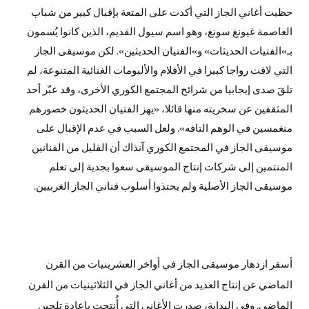
حظيت أغاني الجاز التي أكدت على المتعة بإقبال كبير من شباب
العاصمة غيونغ سونغ، وهو اسم سيول القديم، الذين كانوا يُسمون
بـ»الفتيات الحديثات» و»الفتيان الحديثين». لكن موسيقى الجاز
التي لاقت رواجا كبيرا في الأفلام والألبومات الغنائية المتنوعة، لم
تلقَ صدى إيجابيا من شرائح المجتمع الكوري الأخرى، وقد عبّر أحد
المثقفين عن سخريته منها قائلا، «يهز الفتيان الحديثون خصورهم
منغمسين في الوهم التافه». ولعل السبب في عدم الإقبال على
موسيقى الجاز في المجتمع الكوري آنذاك أن القليل من الفنانين
المنتمين إلى شركات إنتاج الموسيقى سعوا بجدية إلى تعلم
موسيقى الجاز الأصلية ولم يحتذوا أسلوب فناني الجاز الغربيين.
أسفر ازدهار موسيقى الجاز في أواخر العشرينيات من القرن
الماضي عن إنتاج العديد من أغاني الجاز في الثلاثينيات من القرن
الماضي. وفي البداية، صدرت الأغاني التي أُنتجت بإعادة تلحين