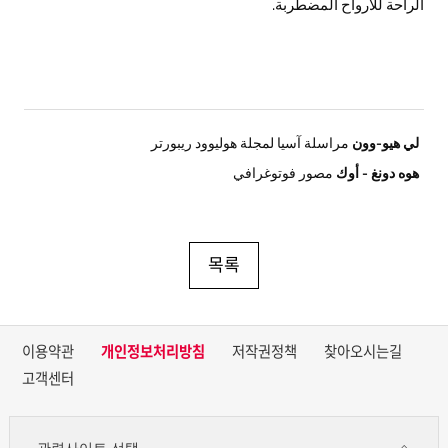
الراحة للأرواح المضطربة.
لي هيو-وون
مراسلة آسيا لمجلة هوليوود ريبورتر
هوه دونغ - أوك
مصور فوتوغرافي
목록
이용약관
개인정보처리방침
저작권정책
찾아오시는길
고객센터
관련사이트 선택