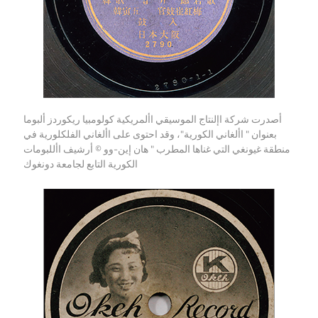
أصدرت شركة اإلنتاج الموسيقي األمريكية كولومبيا ريكوردز ألبوما
بعنوان " األغاني الكورية"، وقد احتوى على األغاني الفلكلورية في
منطقة غيونغي التي غناها المطرب " هان إين-وو
© أرشيف األلبومات
الكورية التابع لجامعة دونغوك