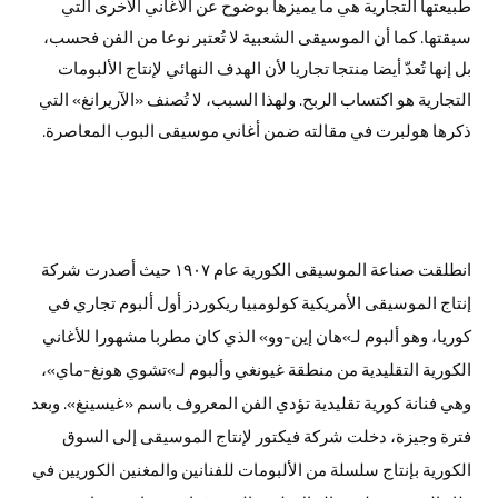
طبيعتها التجارية هي ما يميزها بوضوح عن الأغاني الأخرى التي
سبقتها. كما أن الموسيقى الشعبية لا تُعتبر نوعا من الفن فحسب،
بل إنها تُعدّ أيضا منتجا تجاريا لأن الهدف النهائي لإنتاج الألبومات
التجارية هو اكتساب الربح. ولهذا السبب، لا تُصنف «الآريرانغ» التي
ذكرها هولبرت في مقالته ضمن أغاني موسيقى البوب المعاصرة.
انطلقت صناعة الموسيقى الكورية عام ١٩٠٧ حيث أصدرت شركة
إنتاج الموسيقى الأمريكية كولومبيا ريكوردز أول ألبوم تجاري في
كوريا، وهو ألبوم لـ»هان إين-وو» الذي كان مطربا مشهورا للأغاني
الكورية التقليدية من منطقة غيونغي وألبوم لـ»تشوي هونغ-ماي»،
وهي فنانة كورية تقليدية تؤدي الفن المعروف باسم «غيسينغ». وبعد
فترة وجيزة، دخلت شركة فيكتور لإنتاج الموسيقى إلى السوق
الكورية بإنتاج سلسلة من الألبومات للفنانين والمغنين الكوريين في