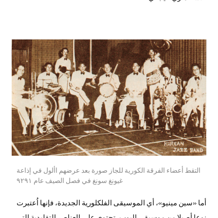
التقط أعضاء الفرقة الكورية للجاز صورة بعد عرضهم األول في إذاعة
غيونغ سونغ في فصل الصيف عام ٩٢٩١
أما «سين مينيو»، أي الموسيقى الفلكلورية الجديدة، فإنها اُعتبرت
نوعا أصيلا من موسيقى البوب، تحتوي على العناصر التقليدية التي