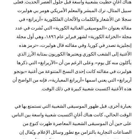
هناك أغانٍ حظيت بشعبية واسعة قبل حلول العصر الحديث. فعلى
سبيل المثال، ترك المبشر والمعلم الأمريكي هومر بي هولبرت
سجلا عن الأشعار والكلمات والألحان الفلكلورية «آريرانغ» في
مقالة بعنوان «الموسيقى الغنائية الكورية» التي نُشرت في عدد
مجلة «الخزانة الكورية» لشهر فبراير عام ١٨٩٦، وهي أول مجلة
إنجليزية تصدر في كوريا. وفي مقالته قال هولبرت، «ترمز هذه
الأغنية إلى الشعب الكوري ويعتبرها الكوريون بمثابة الأرز الذي
يأكلون منه كل يوم». وعلى الرغم من أن «الآريرانغ» التي ذكرها
هولبرت في مقالته كانت إحدى النسخ المتنوعة من أغنية «بونجو
آريرانغ» التي يعني اسمها «آريرانغ المعيارية»، فإنه من الواضح أن
هذه الأغنية اكتسبت شعبية كبيرة في ذلك الوقت.
بعبارة أخرى، قبل ظهور الموسيقى الشعبية التي نستمتع بها في
الوقت الحالي، كانت هناك أغانٍ اكتسبت شعبية واسعة بين الناس.
على حين أن الموسيقى الشعبية المعاصرة ظهرت كنوع من
الصناعات التجارية بالتزامن مع تطور وسائل الإعلام. ويُقال إن