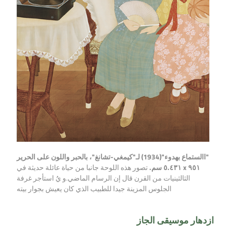
"االستماع بهدوء"(1934) لـ"كيمغي-تشانغ"، بالحبر واللون على الحرير
٩٥١ x ٥.٤٣١ سم.
تصور هذه اللوحة جانبا من حياة عائلة حديثة في
الثالثينيات من القرن قال إن الرسام الماضي.و يُ استأجر غرفة
الجلوس المزينة جيدا للطبيب الذي كان يعيش بجوار بيته
ازدهار موسيقى الجاز