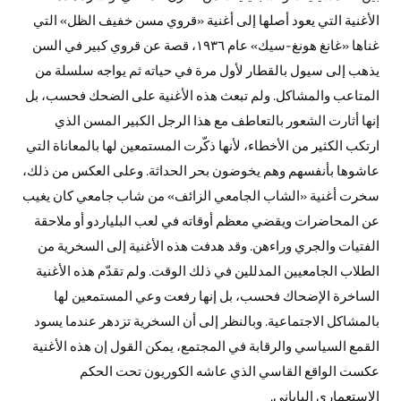
الأغنية التي يعود أصلها إلى أغنية «قروي مسن خفيف الظل» التي
غناها «غانغ هونغ-سيك» عام ١٩٣٦، قصة عن قروي كبير في السن
يذهب إلى سيول بالقطار لأول مرة في حياته ثم يواجه سلسلة من
المتاعب والمشاكل. ولم تبعث هذه الأغنية على الضحك فحسب، بل
إنها أثارت الشعور بالتعاطف مع هذا الرجل الكبير المسن الذي
ارتكب الكثير من الأخطاء، لأنها ذكّرت المستمعين لها بالمعاناة التي
عاشوها بأنفسهم وهم يخوضون بحر الحداثة. وعلى العكس من ذلك،
سخرت أغنية «الشاب الجامعي الزائف» من شاب جامعي كان يغيب
عن المحاضرات ويقضي معظم أوقاته في لعب البلياردو أو ملاحقة
الفتيات والجري وراءهن. وقد هدفت هذه الأغنية إلى السخرية من
الطلاب الجامعيين المدللين في ذلك الوقت. ولم تقدّم هذه الأغنية
الساخرة الإضحاك فحسب، بل إنها رفعت وعي المستمعين لها
بالمشاكل الاجتماعية. وبالنظر إلى أن السخرية تزدهر عندما يسود
القمع السياسي والرقابة في المجتمع، يمكن القول إن هذه الأغنية
عكست الواقع القاسي الذي عاشه الكوريون تحت الحكم
الاستعماري الياباني.