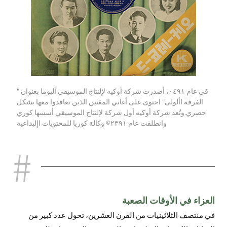
في عام ٠٤٩١، أصدرت شركة أوكيه لإلنتاج الموسيقي ألبوما بعنوان "
الفرقة األولى" احتوى على أغاني المغنين الذين تعاقدوا معها بشكل
حصري.وتُعد شركة أوكيه أول شركة لإلنتاج الموسيقي أسسها كوري
وانطلقت عام ٢٣٩١
© وكالة كوريا للمحتويات اإلبداعية
العزاء في الأوقات الصعبة
في منتصف الثلاثينيات من القرن العشرين، تحول عدد كبير من