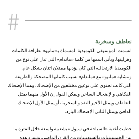
تعاطف وسخرية
اتسمت الموسيقى الكوميدية المسماة بـ»مانيو» بطرافة الكلمات
وهزليتها. ويأتي اسمها من كلمة «ماندام» التي تدل على نوع من
الكوميديا الارتجالية التي كان يؤديها ممثلان اثنان بشكل عام.
وتتشابه «مانيو» مع «ماندام» بسبب كلماتها المضحكة والظريفة
التي كانت تحتوي على نوعين مختلفين من الإضحاك، وهما الإضحاك
الفكاهي والإضحاك الساخر. ويمكن القول إن الأول منهما يمثل
التعاطف ويمثل الأخير النقد والسخرية، أو يمثل الأول الإضحاك
الدافئ ويمثل الثاني الإضحاك البارد.
حظيت أغنية «السياحة في سيول» بشعبية واسعة خلال الفترة ما
بين الخمسينيات والسبعينيات من القرن الماضي. وتسرد هذه