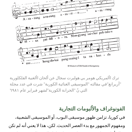
ترك األمريكي هومر بي هولبرت سجال عن ألحان األغنية الفلكلورية
"آريرانغ"في مقالته "الموسيقى الغنائية الكورية" شرت في عدد مجلة
التي نُ "الخزانة الكورية"لشهر فبراير عام ٦٩٨١
الفونوغراف والألبومات التجارية
في كوريا، تزامن ظهور موسيقى البوب، أو الموسيقى الشعبية،
ومفهوم الجمهور مع بدء العصر الحديث. لكن، هذا لا يعني أنه لم تكن