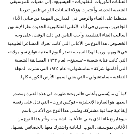
الفنانات الكوريات التقليديات «الغيسينغ»، إلى مغنيات للموسيقى
الشعبية الحديثة. واُعتبرت هؤلاء الفنانات اللواتي تلقين تدريبا
منتظما على الغناء والرقص في المدارس المهنية من فناني الأداء
الجاهزين، وتميزن في أداء الأغاني الفلكلورية الجديدة نظرا لإتقانهن
أساليب الغناء التقليدية. وأحب الناس في ذلك الوقت، على وجه
الخصوص، هذا النوع من الأغاني التي كانت تحرك المشاعر الطبيعية
في قلوبهم، وربما لهذا السبب، تصدر ألبوم المغنية «وانغ سو-بوك»،
التي كانت فنانة شعبية «غيسينغ»، لعام ١٩٣٣ المسابقة الشعبية
التي أقامتها شركة «سامتشولي» عام ١٩٣٥ التي نشرت المجلة
الثقافية «سامتشولي» التي يعني اسمها الأرض الكورية كلها.
كما أن ما يُسمى بأغاني «التروت» ظهرت في هذه الفترة ومصدر
اسمها هو العبارة الإنجليزية «فوكس تروت» التي تدل على رقصة
إيقاعية جماعية مشتركة. وسُمي هذا النوع من الأغاني باسم
«يوهايونغ غا» الذي يعني «الأغنية الشعبية». وتأثر هذا النوع من
الأغاني بموسيقى البوب اليابانية واشترك معها بالخصائص نفسها،