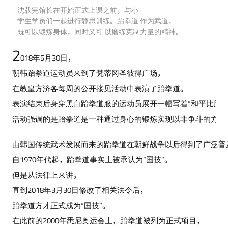
沈载完馆长在开始正式上课之前，与小
学生学员们一起进行静思训练。跆拳道 作为武道，
既可以锻炼身体，同时又可 以磨练克制力量的精神。
2
018年5月30日，
朝韩跆拳道运动员来到了梵蒂冈圣彼得广场，
在教皇方济各每周的公开接见活动中表演了跆拳道。
表演结束后身穿黑白跆拳道服的运动员展开一幅写着“和平比胜利
活动强调的是跆拳道是一种通过身心的锻炼实现以非争斗的方式
由韩国传统武术发展而来的跆拳道在朝鲜战争以后得到了广泛普
自1970年代起，跆拳道事实上被承认为“国技”。
但是从法律上来讲，
直到2018年3月30日修改了相关法令后，
跆拳道方才正式成为“国技”。
在此前的2000年悉尼奥运会上，跆拳道被列为正式项目，