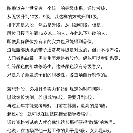
跆拳道在全世界有一个统一的等级体系。通过考核，
从无级升到10级、9级，以这样的方式升到1级，
接下来是入段，然后是升段，从1段到9段。但是，
段位只授予年满15岁以上的人，在此以下年龄的人，
即便具备段位持有者的实力也只能得到品位。
道服腰部所系的带子通常与等级是对应的，但并不很严格，
入门者系白带，黑带则表示是有段位。偶尔可以看到系黄、
红等颜色的年幼修炼生，这些颜色没有等级意义，
只是为了激发孩子们的积极性，各道场自行制作的。
若想升段，必须具备实力和达到规定的时间间隔。
以沈馆长为例，若想成为6段，需要升到5段，
再过五年才能去考6段。目前在韩国，最高的是9段。
超过4段，就可以在国技院接受指导者培训，
通过资格考试的人就会像沈馆长那样获得“教练”的称号。
他说，在道场跟他一起工作的儿子是5段，女儿是4段。