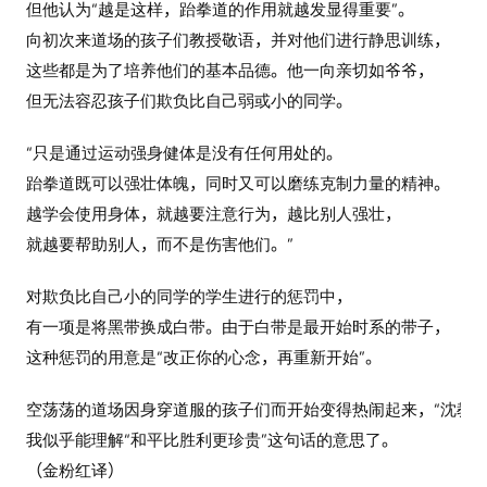
但他认为“越是这样，跆拳道的作用就越发显得重要”。
向初次来道场的孩子们教授敬语，并对他们进行静思训练，
这些都是为了培养他们的基本品德。他一向亲切如爷爷，
但无法容忍孩子们欺负比自己弱或小的同学。
“只是通过运动强身健体是没有任何用处的。
跆拳道既可以强壮体魄，同时又可以磨练克制力量的精神。
越学会使用身体，就越要注意行为，越比别人强壮，
就越要帮助别人，而不是伤害他们。”
对欺负比自己小的同学的学生进行的惩罚中，
有一项是将黑带换成白带。由于白带是最开始时系的带子，
这种惩罚的用意是“改正你的心念，再重新开始”。
空荡荡的道场因身穿道服的孩子们而开始变得热闹起来，“沈教练
我似乎能理解“和平比胜利更珍贵”这句话的意思了。
（金粉红译）