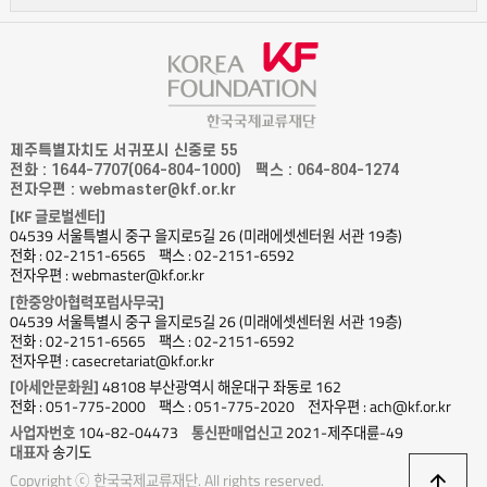
제주특별자치도 서귀포시 신중로 55
전화 : 1644-7707(064-804-1000)
팩스 : 064-804-1274
전자우편 : webmaster@kf.or.kr
[KF 글로벌센터]
04539 서울특별시 중구 을지로5길 26 (미래에셋센터원 서관 19층)
전화 : 02-2151-6565
팩스 : 02-2151-6592
전자우편 : webmaster@kf.or.kr
[한중앙아협력포럼사무국]
04539 서울특별시 중구 을지로5길 26 (미래에셋센터원 서관 19층)
전화 : 02-2151-6565
팩스 : 02-2151-6592
전자우편 : casecretariat@kf.or.kr
[아세안문화원]
48108 부산광역시 해운대구 좌동로 162
전화 : 051-775-2000
팩스 : 051-775-2020
전자우편 : ach@kf.or.kr
사업자번호
104-82-04473
통신판매업신고
2021-제주대륜-49
대표자
송기도
상
Copyright ⓒ 한국국제교류재단. All rights reserved.