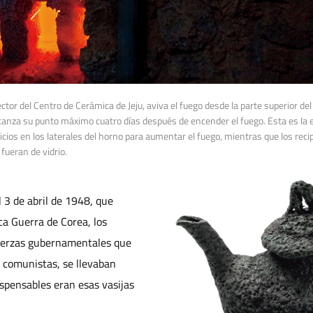
or del Centro de Cerámica de Jeju, aviva el fuego desde la parte superior del
anza su punto máximo cuatro días después de encender el fuego. Esta es la e
ficios en los laterales del horno para aumentar el fuego, mientras que los rec
 fueran de vidrio.
 3 de abril de 1948, que
ca Guerra de Corea, los
fuerzas gubernamentales que
s comunistas, se llevaban
spensables eran esas vasijas