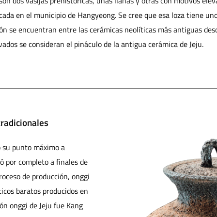
son dos vasijas prehistóricas, unas llanas y otras con motivos elev
icada en el municipio de Hangyeong. Se cree que esa loza tiene un
ción se encuentran entre las cerámicas neolíticas más antiguas de
ados se consideran el pináculo de la antigua cerámica de Jeju.
tradicionales
ó su punto máximo a
ió por completo a finales de
roceso de producción, onggi
ticos baratos producidos en
ión onggi de Jeju fue Kang