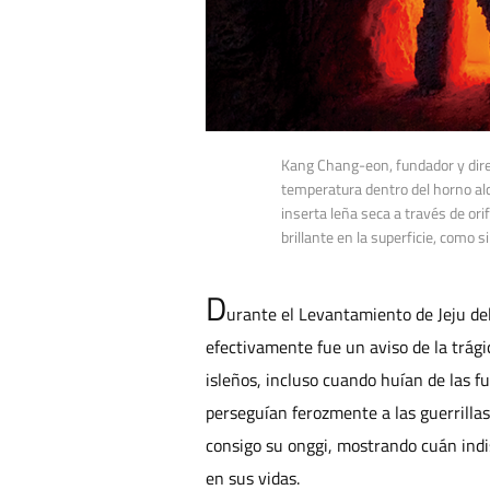
Kang Chang-eon, fundador y direct
temperatura dentro del horno alc
inserta leña seca a través de ori
brillante en la superficie, como si
D
urante el Levantamiento de Jeju del
efectivamente fue un aviso de la trági
isleños, incluso cuando huían de las 
perseguían ferozmente a las guerrilla
consigo su onggi, mostrando cuán indi
en sus vidas.