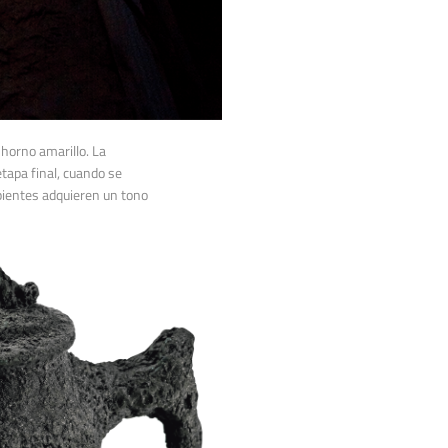
 horno amarillo. La
tapa final, cuando se
ipientes adquieren un tono