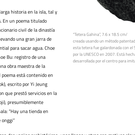
rga historia en la isla, tal y
s. En un poema titulado
onario civil de la dinastía
"Tetera Gahina”, 7.6 x 18.5 cm/
llevando una gran jarra de
creada usando un método patentado 
esta tetera fue galardonada con el 
tial para sacar agua. Choe
por la UNESCO en 2007. Está hecha d
hoe Bu: registro de una
desarrollada por el centro para imita
una obra maestra de la
El poema está contenido en
ok), escrito por Yi Jeung
n que prestó servicios en la
upji), presumiblemente
ñala: “Hay una tienda en
 onggi”