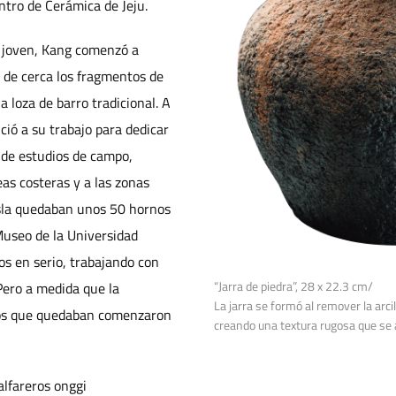
ntro de Cerámica de Jeju.
 joven, Kang comenzó a
r de cerca los fragmentos de
a loza de barro tradicional. A
ció a su trabajo para dedicar
 de estudios de campo,
as costeras y a las zonas
sla quedaban unos 50 hornos
Museo de la Universidad
os en serio, trabajando con
“Jarra de piedra”, 28 x 22.3 cm/
Pero a medida que la
La jarra se formó al remover la arci
rnos que quedaban comenzaron
creando una textura rugosa que se 
alfareros onggi