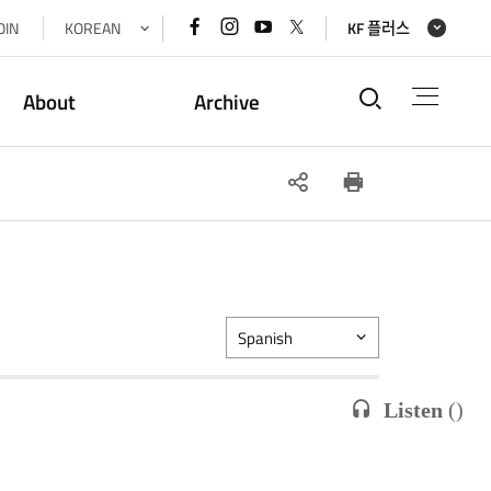
페이스북
인스타그램
유튜브
x(트위터)
OIN
KOREAN
KF 플러스
바로가기
바로가기
바로가기
바로가기
통합검색
About
Archive
SNS
인쇄
공유
Spanish
Listen
(
)