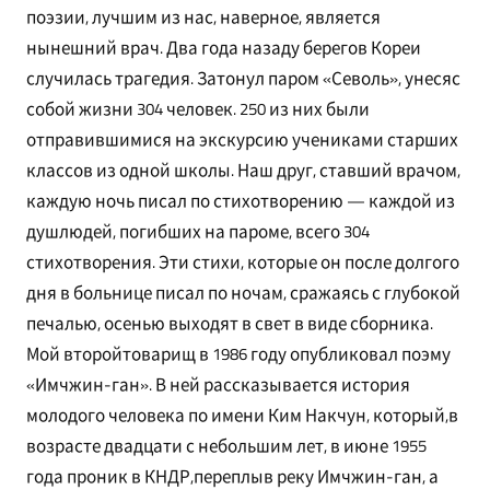
поэзии, лучшим из нас, наверное, является
нынешний врач. Два года назаду берегов Кореи
случилась трагедия. Затонул паром «Севоль», унесяс
собой жизни 304 человек. 250 из них были
отправившимися на экскурсию учениками старших
классов из одной школы. Наш друг, ставший врачом,
каждую ночь писал по стихотворению — каждой из
душлюдей, погибших на пароме, всего 304
стихотворения. Эти стихи, которые он после долгого
дня в больнице писал по ночам, сражаясь с глубокой
печалью, осенью выходят в свет в виде сборника.
Мой второйтоварищ в 1986 году опубликовал поэму
«Имчжин-ган». В ней рассказывается история
молодого человека по имени Ким Накчун, который,в
возрасте двадцати с небольшим лет, в июне 1955
года проник в КНДР,переплыв реку Имчжин-ган, а