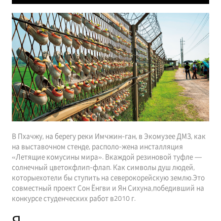
В Пхачжу, на берегу реки Имчжин-ган, в Экомузее ДМЗ, как
на выставочном стенде, располо-жена инсталляция
«Летящие комусины мира». Вкаждой резиновой туфле —
солнечный цветокфлип-флап. Как символы душ людей,
которыехотели бы ступить на северокорейскую землю.Это
совместный проект Сон Ёнгви и Ян Сихуна,победивший на
конкурсе студенческих работ в2010 г.