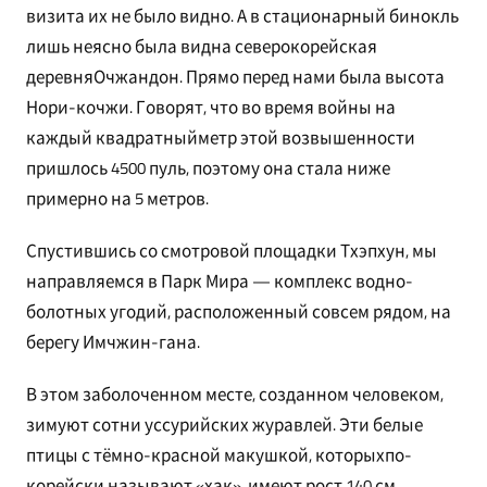
визита их не было видно. А в стационарный бинокль
лишь неясно была видна северокорейская
деревняОчжандон. Прямо перед нами была высота
Нори-кочжи. Говорят, что во время войны на
каждый квадратныйметр этой возвышенности
пришлось 4500 пуль, поэтому она стала ниже
примерно на 5 метров.
Спустившись со смотровой площадки Тхэпхун, мы
направляемся в Парк Мира — комплекс водно-
болотных угодий, расположенный совсем рядом, на
берегу Имчжин-гана.
В этом заболоченном месте, созданном человеком,
зимуют сотни уссурийских журавлей. Эти белые
птицы с тёмно-красной макушкой, которыхпо-
корейски называют «хак», имеют рост 140 см,