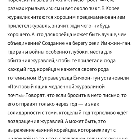
размах крыльев 240 см и вес около 10 кг. В Корее
журавлисчитаются хорошим предзнаменованием:
прилетел журавль, значит, жди чего-нибудь
хорошего. А что длякорейца может быть лучше, чем
объединение? Создание на берегу реки Имчжин-ган,
где раны войны особенно глубоки, места для
обитания журавлей, чтобы те прилетали сюда
каждый год, корейцам кажется своего рода
тотемизмом. В управе уезда Ёнчхон-гун установили
«Почтовый ящик медленной журавлиной
почты».Говорят, что если бросить в него письмо, то
его отправят только через год — в знак
солидарности с теми, ктоцелый год терпеливо ждёт
возвращения журавлей. А может быть, это
выражение чаяний корейцев, которыеживут с
надеждой на то, что в следующем году неожиданно