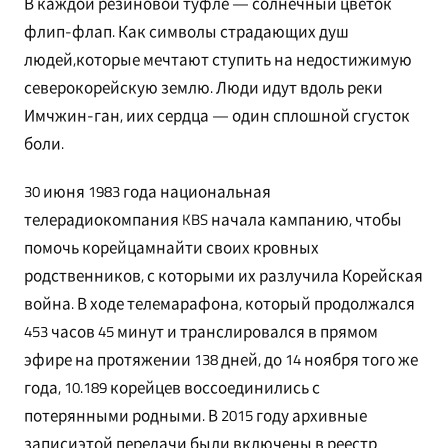
В каждой резиновой туфле — солнечный цветок
флип-флап. Как символы страдающих душ
людей,которые мечтают ступить на недостижимую
северокорейскую землю. Люди идут вдоль реки
Имчжин-ган, иих сердца — один сплошной сгусток
боли.
30 июня 1983 года национальная
телерадиокомпания KBS начала кампанию, чтобы
помочь корейцамнайти своих кровных
родственников, с которыми их разлучила Корейская
война. В ходе телемарафона, который продолжался
453 часов 45 минут и транслировался в прямом
эфире на протяжении 138 дней, до 14 ноября того же
года, 10.189 корейцев воссоединились с
потерянными родными. В 2015 году архивные
записиэтой передачи были включены в реестр