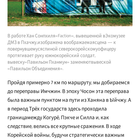
В работе Хан Сонпхиля«Faction», вывешенной вЭкомузее
ДМЗ в Пхачжу,изображена воображаемаясцена — к
повернувшемусяспиной северокорейскомуофицеру
протягивает руку южнокорейский солдат,
вывеску«Павильон Пханмун» заменяютвывеской
«Павильон Объединения».
Пройдя примерно 7 км по маршруту, мы добираемся
до переправы Имчжин. В эпоху Чосон эта переправа
была важным пунктом на пути из Ханяна в Ыйчжу. А
в период Трёх государств здесь проходила
границамежду Когурё, Пэкче и Силла и, как
следствие, велись все крупные сражения. В ходе
Корейской войны, будучи стратегически важным