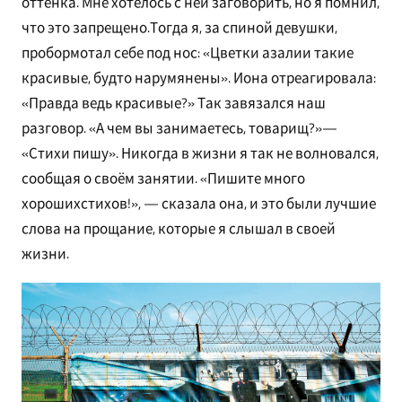
оттенка. Мне хотелось с ней заговорить, но я помнил,
что это запрещено.Тогда я, за спиной девушки,
пробормотал себе под нос: «Цветки азалии такие
красивые, будто нарумянены». Иона отреагировала:
«Правда ведь красивые?» Так завязался наш
разговор. «А чем вы занимаетесь, товарищ?»—
«Стихи пишу». Никогда в жизни я так не волновался,
сообщая о своём занятии. «Пишите много
хорошихстихов!», — сказала она, и это были лучшие
слова на прощание, которые я слышал в своей
жизни.