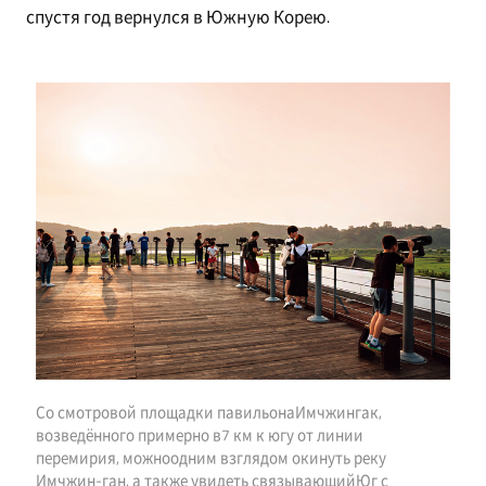
спустя год вернулся в Южную Корею.
Со смотровой площадки павильонаИмчжингак,
возведённого примерно в7 км к югу от линии
перемирия, можноодним взглядом окинуть реку
Имчжин-ган, а также увидеть связывающийЮг с