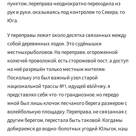
пунктом, переправа неоднократно переходила из
рук в руки, оказываясь под контролем то Севера, то
Юга.
У переправы лежит около десятка связанных между
собой деревянных лодок. Это судёнышки
местныхрыболовов. На переправе, огороженной
колючей проволокой, есть сторожевой пост, а доступ
на неё разрешён только местным жителям.
Поскольку это был важный узел старой
национальной трассы №1, идущей вЫйчжу, я
представлял себя что-то грандиозное, но передо
мной был лишь клочок песчаного берега размером с
волейбольную площадку. Переправа, не связанная с
другим берегом, перестала быть таковой. Когдамы
добираемся до водно-болотных угодий Юльгок, наш