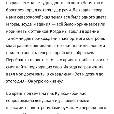
на рассвете наше судно достигло порта Чанчжон и
бросилоякорь, я потерял дар речи. Лежащая перед
нами северокорейская земля вся была одного цвета.
И горы, исуда, и здания — всё было коричневое или
коричневых оттенков. Когда мы вошли в здание
таможни для про-хождения паспортного контроля,
мы страшно волновались, не зная, какими словами
приветствовать северо-корейских собратьев.
Перебрав в голове несколько приветствий, я так и не
смог найти подходящих слов. Икогда пограничник
взял мои документы, я сказал ему: «Вот и дожил до
этого дня». Он угрюмо кивнул.
Во время подъёма на пик Кучжон-бон нас
сопровождала девушка-гид с прелестными
щёчками, словнотронутыми румянами персикового