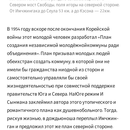
Севером мост Свободы, поля игоры на северной стороне.
От Имчжингака до Сеула 53 км, а до Кэсона — 22км.
В 1954 году вскоре после окончания Корейской
войны этот молодой человек разработал «План
создания независимой молодёжнойкоммуны ради
объединения». План призывал молодых людей
обеихстран создать коммуну, в которой они не
имели бы гражданства ниодной из сторон и
самостоятельно управляли бы своей
жизнедеятельностью при совместной поддержке
правительств Юга и Севера. НаЮге режим И
Сынмана заклеймил автора этого утопического и
романтичного плана как душевнобольного. Тогда,
рискуя жизнью, в дождьюноша переплыл Имчжин-
ган и предложил этот же план северной стороне.