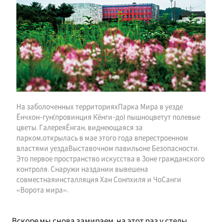
На заболоченных территорияхПарка Мира в уезде
Ёнчхон-гун(провинция Кёнги-до) пышноцветут полевые
цветы. ГалереяЁнган, виднеющаяся за
парком,открылась в мае этого года вперестроенном
властями уездаВыставочном павильоне Безопасности.
Это первое пространство искусства в Зоне гражданского
контроля. Снаружи наздании вывешена
совместнаяинсталляция Хан Сонпхиля и ЧоСанги
«Ворота мира».
Вскоре мы снова замираем, на этот раз у стелы