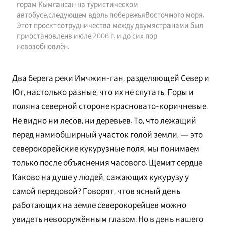
горам Кымгансан на туристическом
автобусе,следующем вдоль побережьяВосточного моря.
Этот проектсотрудничества между двумястранами был
приостановленв июле 2008 г. и до сих пор
невозобновлён.
Два берега реки Имчжин-ган, разделяющей Север и
Юг, настолько разные, что их не спутать. Горы и
поляна северной стороне красновато-коричневые.
Не видно ни лесов, ни деревьев. То, что лежащий
перед намиобширный участок голой земли, — это
северокорейские кукурузные поля, мы понимаем
только после объяснения часового. Щемит сердце.
Каково на душе у людей, сажающих кукурузу у
самой передовой? Говорят, чтов ясный день
работающих на земле северокорейцев можно
увидеть невооружённым глазом. Но в день нашего