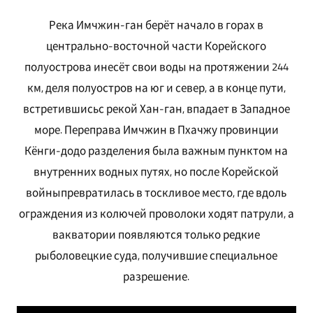
Река Имчжин-ган берёт начало в горах в
центрально-восточной части Корейского
полуострова инесёт свои воды на протяжении 244
км, деля полуостров на юг и север, а в конце пути,
встретившисьс рекой Хан-ган, впадает в Западное
море. Переправа Имчжин в Пхачжу провинции
Кёнги-додо разделения была важным пунктом на
внутренних водных путях, но после Корейской
войныпревратилась в тоскливое место, где вдоль
ограждения из колючей проволоки ходят патрули, а
вакватории появляются только редкие
рыболовецкие суда, получившие специальное
разрешение.