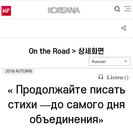
통합
S
공
On the Road > 상세화면
Russian
2016 AUTUMN
Listen
(
)
« Продолжайте писать
стихи —до самого дня
объединения»