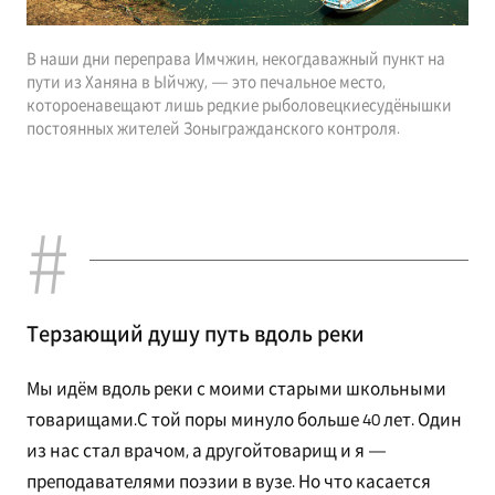
В наши дни переправа Имчжин, некогдаважный пункт на
пути из Ханяна в Ыйчжу, — это печальное место,
котороенавещают лишь редкие рыболовецкиесудёнышки
постоянных жителей Зоныгражданского контроля.
Терзающий душу путь вдоль реки
Мы идём вдоль реки с моими старыми школьными
товарищами.С той поры минуло больше 40 лет. Один
из нас стал врачом, а другойтоварищ и я —
преподавателями поэзии в вузе. Но что касается