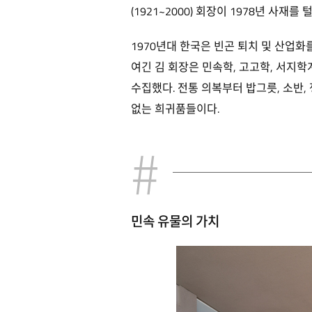
(1921~2000) 회장이 1978년 사재를
1970년대 한국은 빈곤 퇴치 및 산업
여긴 김 회장은 민속학, 고고학, 서지
수집했다. 전통 의복부터 밥그릇, 소반,
없는 희귀품들이다.
민속 유물의 가치