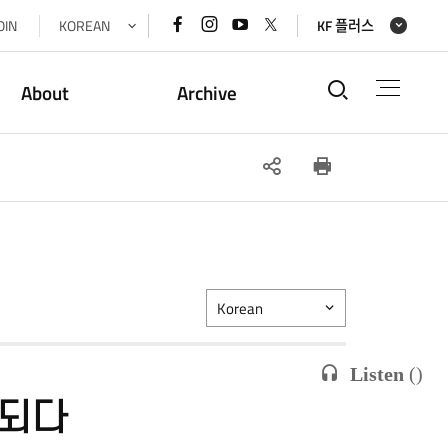
페이스북
인스타그램
유튜브
x(트위터)
OIN
KOREAN
KF 플러스
바로가기
바로가기
바로가기
바로가기
통합검색
About
Archive
SNS
인쇄
공유
면
Korean
Listen
(
)
 되다