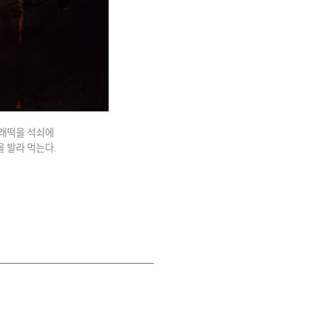
가래떡을 석쇠에
 발라 먹는다.