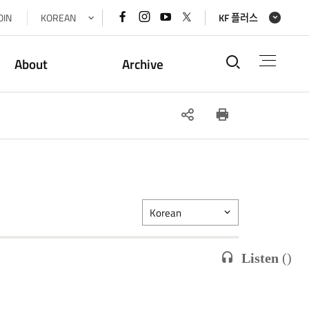
페이스북
인스타그램
유튜브
x(트위터)
OIN
KOREAN
KF 플러스
바로가기
바로가기
바로가기
바로가기
통합검색
About
Archive
SNS
인쇄
공유
Korean
Listen
(
)