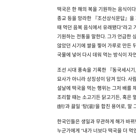
떡국은 한 해의 복을 기원하는 음식이다. 
종교 등을 망라한 『조선상식문답』을 저
때 먹던 음복 음식에서 유래됐다”라고 기
기원하는 전통을 말한다. 그가 언급한 
않았던 시기에 쌀을 찧어 가루로 만든 
국물에 넣어 다시 데워 먹는 방식이 자
조선 시대 풍속을 기록한 『동국세시기』에
묘사가 아니라 상징성이 담겨 있다. 사
설날에 떡국을 먹는 행위는 그저 배를 
조리할 때는 소고기든 닭고기든, 혹은 멸
(餠)’과 끓일 ‘탕(湯)’을 합친 용어로, 
한국인들은 생일과 무관하게 해가 바뀌면
누군가에게 “내가 너보다 떡국을 더 먹었