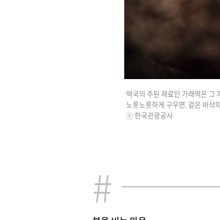
떡국의 주된 재료인 가래떡은 그 
노릇노릇하게 구우면, 겉은 바삭하
ⓒ 한국관광공사