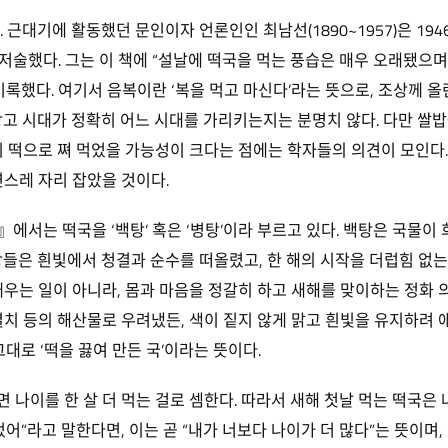
근대기에 활동했던 문인이자 언론인인 최남선(1890~1957)은 194
술했다. 그는 이 책에 “설날에 떡국을 먹는 풍습은 매우 오래됐으며,
록했다. 여기서 음복이란 ‘복을 먹고 마신다’라는 뜻으로, 조상께 올
상고 시대가 정확히 어느 시대를 가리키는지는 분명치 않다. 다만 쌀
뒤 떡으로 쪄 먹었을 가능성이 크다는 점에는 학자들의 의견이 모인다.
연스레 자리 잡았을 것이다.
서는 떡국을 ‘백탕’ 혹은 ‘병탕’이라 부르고 있다. 백탕은 국물이 
람들은 흰빛에서 청결과 순수를 떠올렸고, 한 해의 시작을 더럽힘 없는
채우는 일이 아니라, 몸과 마음을 정갈히 하고 새해를 맞이하는 정화 
치 등의 해산물로 우려냈든, 색이 짙지 않게 맑고 흰빛을 유지하려 애썼
말 그대로 ‘떡을 끓여 만든 국’이라는 뜻이다.
 나이를 한 살 더 먹는 걸로 셈한다. 따라서 새해 첫날 먹는 떡국은
어”라고 말한다면, 이는 곧 “내가 너보다 나이가 더 많다”는 뜻이며,