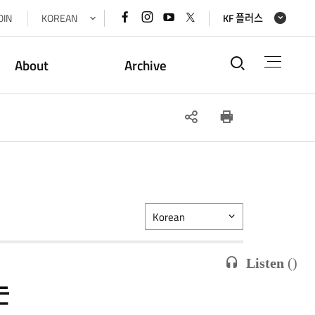
페이스북
인스타그램
유튜브
x(트위터)
OIN
KOREAN
KF 플러스
바로가기
바로가기
바로가기
바로가기
통합검색
About
Archive
SNS
인쇄
공유
Korean
Listen
(
)
는