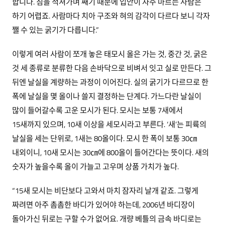
합니다. 침을 적셔가며 째기 때문에 입안이 자주 마르는 사람은
하기 어렵죠. 사람마다 치아 구조와 혀의 감각이 다르다 보니 각자
쨀 수 있는 굵기가 다릅니다.”
이렇게 여러 사람이 쪼개 놓은 태모시 올은 가는 것, 중간 것, 굵은
것 세 종류로 분류한 다음 손바닥으로 비벼서 잇고 실로 만든다. 그
뒤엔 날실을 계량하는 과정이 이어진다. 실의 굵기가 다르므로 한
폭에 날실을 몇 올이나 쓸지 결정하는 단계다. 가느다란 날실이
많이 들어갈수록 고운 모시가 된다. 모시는 보통 7새에서
15새까지 있으며, 10새 이상을 세모시라고 부른다. ‘새’는 피륙의
날실을 세는 단위로, 1새는 80올이다. 모시 한 폭이 보통 30㎝
내외이니, 10새 모시는 30㎝에 800올이 들어간다는 뜻이다. 새의
숫자가 높을수록 올이 가늘고 고우며 상품 가치가 높다.
“15새 모시는 비단보다 고와서 마치 잠자리 날개 같죠. 그렇게
짜려면 아주 촘촘한 바디가 있어야 하는데, 2006년 바디장이
돌아가신 뒤로는 구할 수가 없어요. 개량 베틀의 금속 바디로는