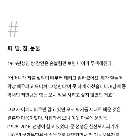
피, 땀, 침, 눈물
1945년생인 방 장인은 손놀림만 보면 나이가 무색해진다.
“어머니가 저를 젖먹이 때부터 데리고 일하셨어요. 제가 철들어
막상 배우려고 드니까 ‘고생한다’며 못 하게 하셨습니다. 8남매 중
막내인 저만큼은 힘든 모시 일을 시키고 싶지 않았던 거죠.”
그녀가 어깨너머로만 알고 있던 모시 짜기를 제대로 배운 것은
결혼한 다음이었다. 시집와서 보니 이웃 마을에 문정옥
(1928~2016) 선생이 살고 있었다. 문 선생은 한산모시짜기가
1967년 국가무형유산 종목으로 채택되면서 첫 기능보유자로