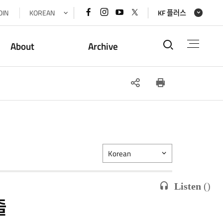
페이스북
인스타그램
유튜브
x(트위터)
OIN
KOREAN
KF 플러스
바로가기
바로가기
바로가기
바로가기
통합검색
About
Archive
SNS
인쇄
공유
Korean
Listen
(
)
출