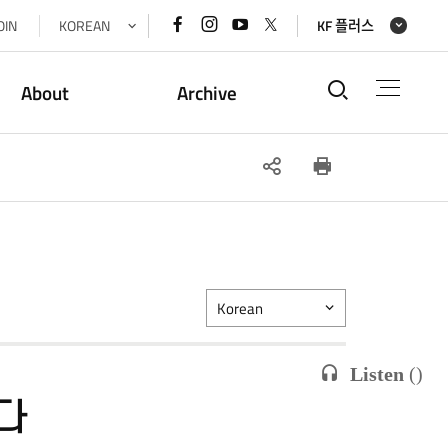
페이스북
인스타그램
유튜브
x(트위터)
OIN
KOREAN
KF 플러스
바로가기
바로가기
바로가기
바로가기
통합검색
About
Archive
SNS
인쇄
공유
Korean
Listen
(
)
다