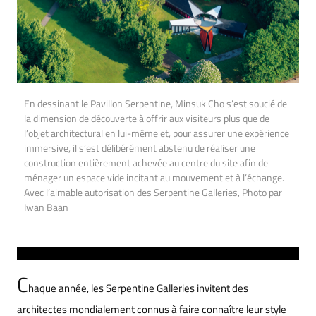
En dessinant le Pavillon Serpentine, Minsuk Cho s’est soucié de
la dimension de découverte à offrir aux visiteurs plus que de
l’objet architectural en lui-même et, pour assurer une expérience
immersive, il s’est délibérément abstenu de réaliser une
construction entièrement achevée au centre du site afin de
ménager un espace vide incitant au mouvement et à l’échange.
Avec l’aimable autorisation des Serpentine Galleries, Photo par
Iwan Baan
C
haque année, les Serpentine Galleries invitent des
architectes mondialement connus à faire connaître leur style