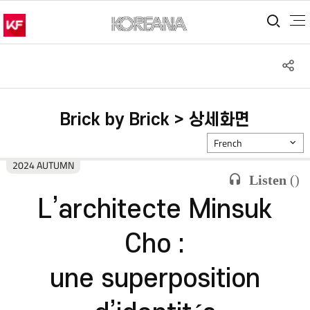
통합
S
공
Brick by Brick > 상세화면
French
2024 AUTUMN
Listen
(
)
L’architecte Minsuk
Cho :
une superposition