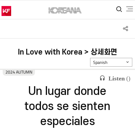
통합
S
공
In Love with Korea > 상세화면
Spanish
2024 AUTUMN
Listen
(
)
Un lugar donde
todos se sienten
especiales