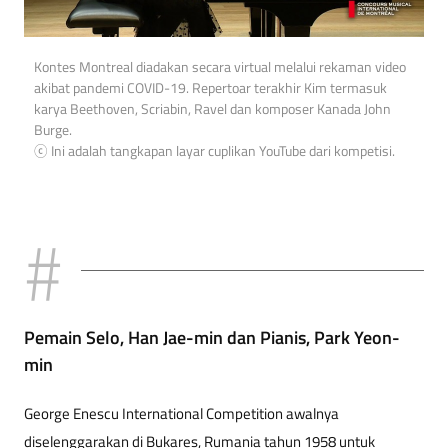
Kontes Montreal diadakan secara virtual melalui rekaman video
akibat pandemi COVID-19. Repertoar terakhir Kim termasuk
karya Beethoven, Scriabin, Ravel dan komposer Kanada John
Burge.
ⓒ Ini adalah tangkapan layar cuplikan YouTube dari kompetisi.
Pemain Selo, Han Jae-min dan Pianis, Park Yeon-
min
George Enescu International Competition awalnya
diselenggarakan di Bukares, Rumania tahun 1958 untuk