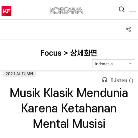
통합
S
공
Focus > 상세화면
Indonesia
2021 AUTUMN
Listen
(
)
Musik Klasik Mendunia
Karena Ketahanan
Mental Musisi