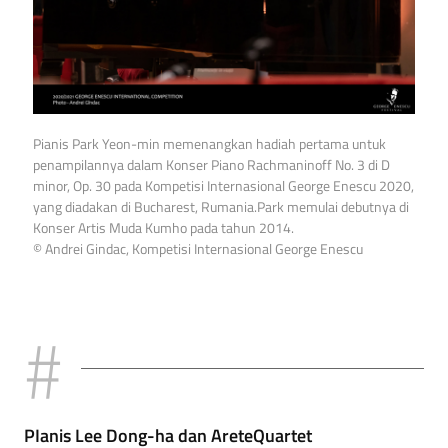
Pianis Park Yeon-min memenangkan hadiah pertama untuk
penampilannya dalam Konser Piano Rachmaninoff No. 3 di D
minor, Op. 30 pada Kompetisi Internasional George Enescu 2020,
yang diadakan di Bucharest, Rumania.Park memulai debutnya di
Konser Artis Muda Kumho pada tahun 2014.
© Andrei Gindac, Kompetisi Internasional George Enescu
PIanis Lee Dong-ha dan AreteQuartet