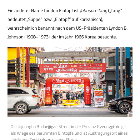
Ein anderer Name für den Eintopf ist
Johnson-Tang
(„Tang“
bedeutet „Suppe“ bzw. „Eintopf“ auf koreanisch),
wahrscheinlich benannt nach dem US-Präsidenten Lyndon B.
Johnson (1908–1973), der im Jahr 1966 Korea besuchte.
Die Uijeongbu Budaejjigae Street in der Provinz Gyeonggi-do gilt
als Wiege des berühmten Eintopfs und ist Austragungsort eines
jährlichen Festivals zu seinen Ehren.