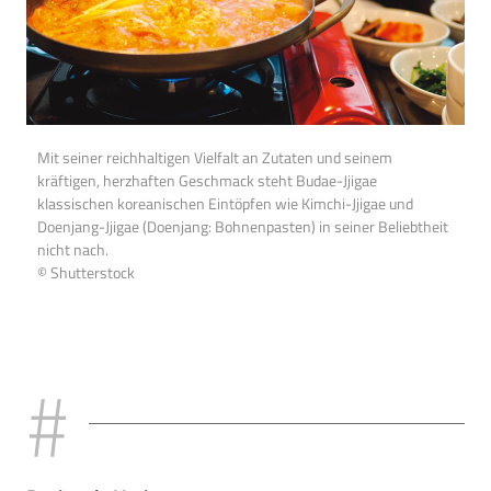
Mit seiner reichhaltigen Vielfalt an Zutaten und seinem
kräftigen, herzhaften Geschmack steht Budae-Jjigae
klassischen koreanischen Eintöpfen wie Kimchi-Jjigae und
Doenjang-Jjigae (Doenjang: Bohnenpasten) in seiner Beliebtheit
nicht nach.
© Shutterstock