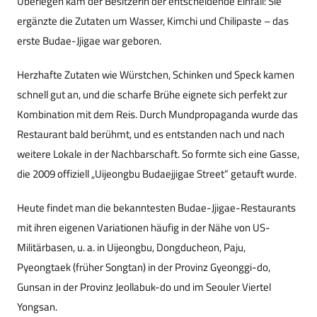
Überlegen kam der Besitzerin der entscheidende Einfall: Sie
ergänzte die Zutaten um Wasser, Kimchi und Chilipaste – das
erste Budae-Jjigae war geboren.
Herzhafte Zutaten wie Würstchen, Schinken und Speck kamen
schnell gut an, und die scharfe Brühe eignete sich perfekt zur
Kombination mit dem Reis. Durch Mundpropaganda wurde das
Restaurant bald berühmt, und es entstanden nach und nach
weitere Lokale in der Nachbarschaft. So formte sich eine Gasse,
die 2009 offiziell „Uijeongbu Budaejjigae Street“ getauft wurde.
Heute findet man die bekanntesten Budae-Jjigae-Restaurants
mit ihren eigenen Variationen häufig in der Nähe von US-
Militärbasen, u. a. in Uijeongbu, Dongducheon, Paju,
Pyeongtaek (früher Songtan) in der Provinz Gyeonggi-do,
Gunsan in der Provinz Jeollabuk-do und im Seouler Viertel
Yongsan.