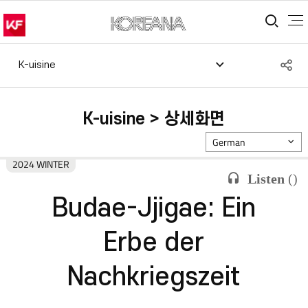
통합
S
K-uisine
공
K-uisine > 상세화면
German
2024 WINTER
Listen
(
)
Budae-Jjigae: Ein
Erbe der
Nachkriegszeit